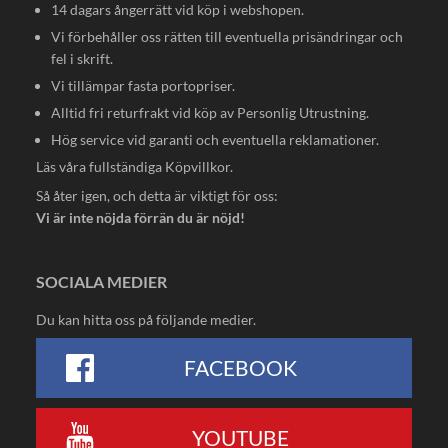
14 dagars ångerrätt vid köp i webshopen.
Vi förbehåller oss rätten till eventuella prisändringar och
fel i skrift.
Vi tillämpar fasta portopriser.
Alltid fri returfrakt vid köp av Personlig Utrustning.
Hög service vid garanti och eventuella reklamationer.
Läs våra fullständiga
Köpvillkor
.
Så åter igen, och detta är viktigt för oss:
Vi är inte nöjda förrän du är nöjd!
SOCIALA MEDIER
Du kan hitta oss på följande medier.
FACEBOOK
YOUTUBE