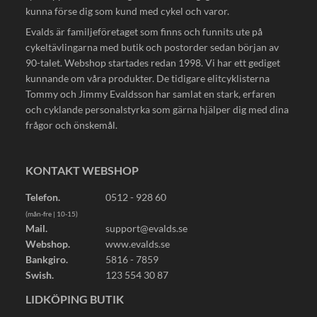
kunna förse dig som kund med cykel och varor.
Evalds är familjeföretaget som finns och funnits ute på
cykeltävlingarna med butik och postorder sedan början av
90-talet. Webshop startades redan 1998. Vi har ett gediget
kunnande om våra produkter. De tidigare elitcyklisterna
Tommy och Jimmy Evaldsson har samlat en stark, erfaren
och cyklande personalstyrka som gärna hjälper dig med dina
frågor och önskemål.
KONTAKT WEBSHOP
Telefon.
0512 - 928 60
(mån-fre | 10-15)
Mail.
support@evalds.se
Webshop.
www.evalds.se
Bankgiro.
5816 - 7859
Swish.
123 554 30 87
LIDKÖPING BUTIK