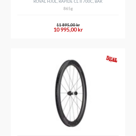
ROVAL HJUL, RAPIDE CL II 700C, BAK
865g
11 895,00 kr
10 995,00 kr