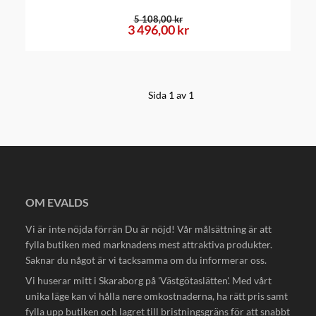
5 108,00 kr
3 496,00 kr
Sida 1 av 1
OM EVALDS
Vi är inte nöjda förrän Du är nöjd! Vår målsättning är att
fylla butiken med marknadens mest attraktiva produkter.
Saknar du något är vi tacksamma om du informerar oss.
Vi huserar mitt i Skaraborg på 'Västgötaslätten'. Med vårt
unika läge kan vi hålla nere omkostnaderna, ha rätt pris samt
fylla upp butiken och lagret till bristningsgräns för att snabbt