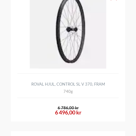
ROVAL HJUL, CONTROL SL V 370, FRAM
740g
6 786,00 kr
6 496,00 kr