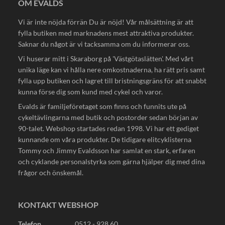
OM EVALDS
Vi är inte nöjda förrän Du är nöjd! Vår målsättning är att
fylla butiken med marknadens mest attraktiva produkter.
Saknar du något är vi tacksamma om du informerar oss.
Vi huserar mitt i Skaraborg på 'Västgötaslätten'. Med vårt
unika läge kan vi hålla nere omkostnaderna, ha rätt pris samt
fylla upp butiken och lagret till bristningsgräns för att snabbt
kunna förse dig som kund med cykel och varor.
Evalds är familjeföretaget som finns och funnits ute på
cykeltävlingarna med butik och postorder sedan början av
90-talet. Webshop startades redan 1998. Vi har ett gediget
kunnande om våra produkter. De tidigare elitcyklisterna
Tommy och Jimmy Evaldsson har samlat en stark, erfaren
och cyklande personalstyrka som gärna hjälper dig med dina
frågor och önskemål.
KONTAKT WEBSHOP
Telefon.
0512 - 928 60