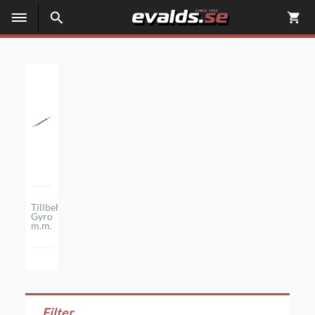
Tillbehör,
Gyro
m.m.
Filter