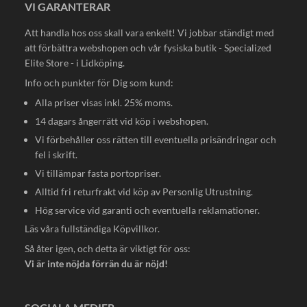
VI GARANTERAR
Att handla hos oss skall vara enkelt! Vi jobbar ständigt med
att förbättra webshopen och vår fysiska butik - Specialized
Elite Store - i Lidköping.
Info och punkter för Dig som kund:
Alla priser visas inkl. 25% moms.
14 dagars ångerrätt vid köp i webshopen.
Vi förbehåller oss rätten till eventuella prisändringar och
fel i skrift.
Vi tillämpar fasta portopriser.
Alltid fri returfrakt vid köp av Personlig Utrustning.
Hög service vid garanti och eventuella reklamationer.
Läs våra fullständiga
Köpvillkor
.
Så åter igen, och detta är viktigt för oss:
Vi är inte nöjda förrän du är nöjd!