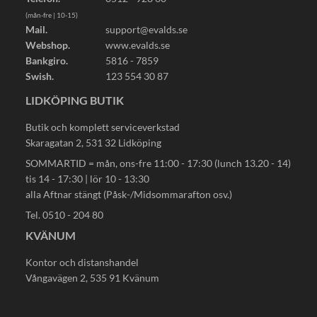
(mån-fre | 10-15)
Mail.
support@evalds.se
Webshop.
www.evalds.se
Bankgiro.
5816 - 7859
Swish.
123 554 30 87
LIDKÖPING BUTIK
Butik och komplett serviceverkstad
Skaragatan 2, 531 32 Lidköping
SOMMARTID = mån, ons-fre 11:00 - 17:30 (lunch 13.20 - 14)
tis 14 - 17:30 | lör 10 - 13:30
alla Aftnar stängt (Påsk-/Midsommarafton osv.)
Tel. 0510 - 204 80
KVÄNUM
Kontor och distanshandel
Vångavägen 2, 535 91 Kvänum