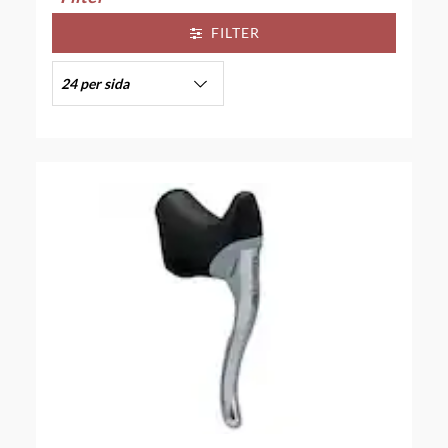
FILTER
24 per sida