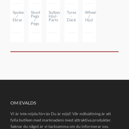
Spokes
Stunt
Sulkey
Tyres
Wheels
/
Pegs
Hjul-
-
/
Ekrar
/
Parts
Däck
Hjul
Pegs
OM EVALDS
Vi är inte nöjda förrän Du är nöjd! Vår målsättning är att
fylla butiken med marknadens mest attraktiva produkter.
Saknar du något är vi tacksamma om du informerar oss.