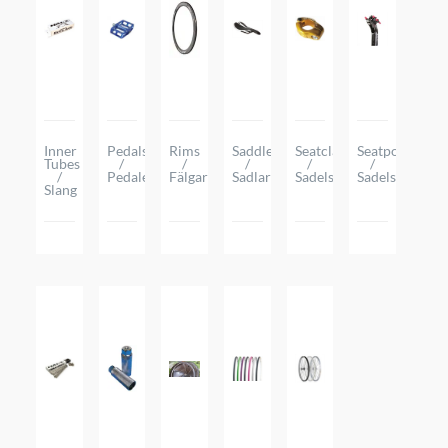
Inner
Pedals
Rims
Saddles
Seatclamps
Seatposts
Tubes
/
/
/
/
/
/
Pedaler
Fälgar
Sadlar
Sadelstolpsklammor
Sadelstolpar
Slang