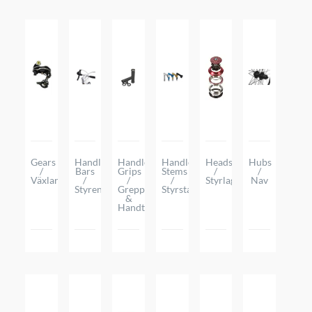
Gears
Handle
Handlebar
Handlebar
Headsets
Hubs
/
Bars
Grips
Stems
/
/
Växlar
/
/
/
Styrlager
Nav
Styren
Grepp
Styrstammar
&
Handtag