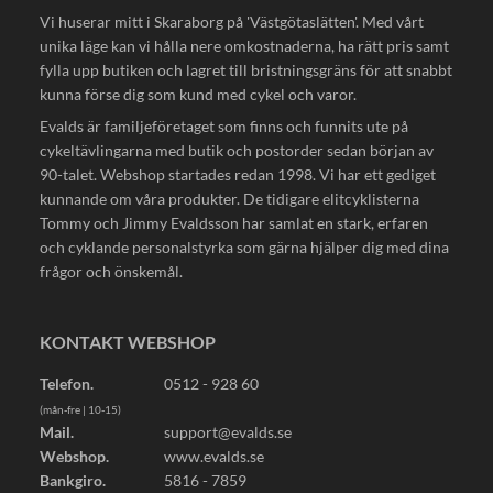
Vi huserar mitt i Skaraborg på 'Västgötaslätten'. Med vårt
unika läge kan vi hålla nere omkostnaderna, ha rätt pris samt
fylla upp butiken och lagret till bristningsgräns för att snabbt
kunna förse dig som kund med cykel och varor.
Evalds är familjeföretaget som finns och funnits ute på
cykeltävlingarna med butik och postorder sedan början av
90-talet. Webshop startades redan 1998. Vi har ett gediget
kunnande om våra produkter. De tidigare elitcyklisterna
Tommy och Jimmy Evaldsson har samlat en stark, erfaren
och cyklande personalstyrka som gärna hjälper dig med dina
frågor och önskemål.
KONTAKT WEBSHOP
Telefon.
0512 - 928 60
(mån-fre | 10-15)
Mail.
support@evalds.se
Webshop.
www.evalds.se
Bankgiro.
5816 - 7859