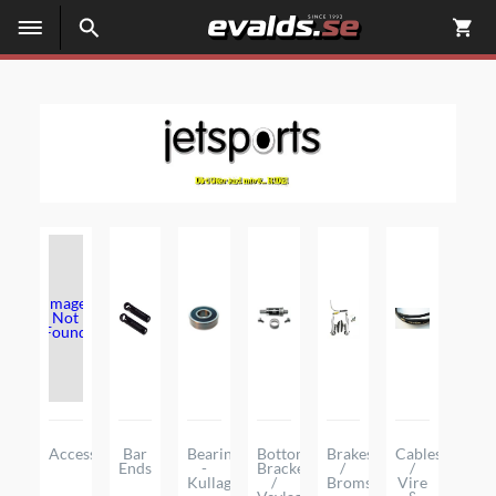
Image
Not
Found
Accessoarer
Bar
Bearings
Bottom
Brakes
Cables
Ends
-
Brackets
/
/
Kullager
/
Bromsar
Vire