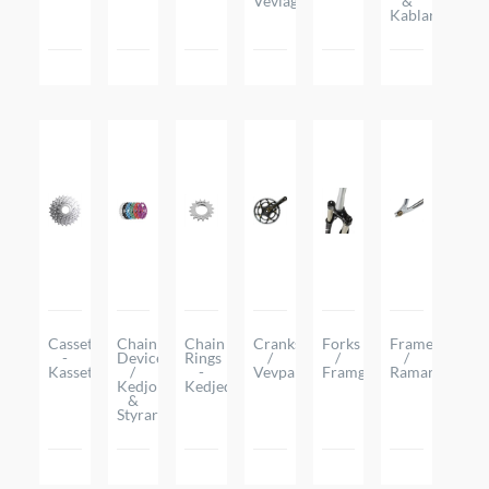
Vevlager
&
Kablar
Cassettes
Chain
Chain
Cranks
Forks
Frames
-
Devices
Rings
/
/
/
Kassetter
/
-
Vevparti
Framgafflar
Ramar
Kedjor
Kedjedrev
&
Styrare