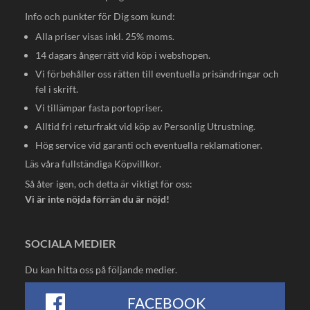
Info och punkter för Dig som kund:
Alla priser visas inkl. 25% moms.
14 dagars ångerrätt vid köp i webshopen.
Vi förbehåller oss rätten till eventuella prisändringar och
fel i skrift.
Vi tillämpar fasta portopriser.
Alltid fri returfrakt vid köp av Personlig Utrustning.
Hög service vid garanti och eventuella reklamationer.
Läs våra fullständiga
Köpvillkor
.
Så åter igen, och detta är viktigt för oss:
Vi är inte nöjda förrän du är nöjd!
SOCIALA MEDIER
Du kan hitta oss på följande medier.
FACEBOOK