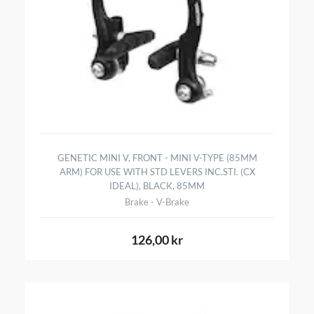
GENETIC MINI V, FRONT - MINI V-TYPE (85MM
ARM) FOR USE WITH STD LEVERS INC.STI. (CX
IDEAL), BLACK, 85MM
Brake - V-Brake
126,00 kr