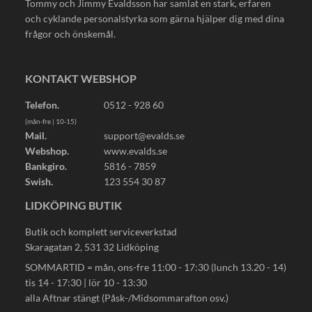
Tommy och Jimmy Evaldsson har samlat en stark, erfaren
och cyklande personalstyrka som gärna hjälper dig med dina
frågor och önskemål.
KONTAKT WEBSHOP
Telefon.
0512 - 928 60
(mån-fre | 10-15)
Mail.
support@evalds.se
Webshop.
www.evalds.se
Bankgiro.
5816 - 7859
Swish.
123 554 30 87
LIDKÖPING BUTIK
Butik och komplett serviceverkstad
Skaragatan 2, 531 32 Lidköping
SOMMARTID = mån, ons-fre 11:00 - 17:30 (lunch 13.20 - 14)
tis 14 - 17:30 | lör 10 - 13:30
alla Aftnar stängt (Påsk-/Midsommarafton osv.)