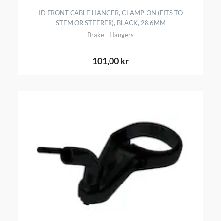
ID FRONT CABLE HANGER, CLAMP-ON (FITS TO
STEM OR STEERER), BLACK, 28.6MM
Brake - Hangers
101,00 kr