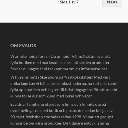
Sida 1 av 7
Nästa
OM EVALDS
Vi är inte nöjda förrän Du är nöjd! Vår målsättning är att
fylla butiken med marknadens mest attraktiva produkter.
Saknar du något är vi tacksamma om du informerar oss.
Vi huserar mitt i Skaraborg på 'Västgötaslätten'. Med vårt
unika läge kan vi hålla nere omkostnaderna, ha rätt pris samt
fylla upp butiken och lagret till bristningsgräns för att snabbt
kunna förse dig som kund med cykel och varor.
Evalds är familjeföretaget som finns och funnits ute på
cykeltävlingarna med butik och postorder sedan början av
90-talet. Webshop startades redan 1998. Vi har ett gediget
kunnande om våra produkter. De tidigare elitcyklisterna