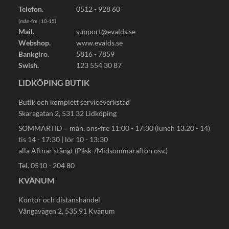
Telefon.
0512 - 928 60
(mån-fre | 10-15)
Mail.
support@evalds.se
Webshop.
www.evalds.se
Bankgiro.
5816 - 7859
Swish.
123 554 30 87
LIDKÖPING BUTIK
Butik och komplett serviceverkstad
Skaragatan 2, 531 32 Lidköping
SOMMARTID = mån, ons-fre 11:00 - 17:30 (lunch 13.20 - 14)
tis 14 - 17:30 | lör 10 - 13:30
alla Aftnar stängt (Påsk-/Midsommarafton osv.)
Tel. 0510 - 204 80
KVÄNUM
Kontor och distanshandel
Vångavägen 2, 535 91 Kvänum