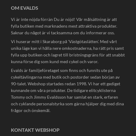
OM EVALDS
Vi är inte nöjda förrän Du är nöjd! Vår målsättning är att
fylla butiken med marknadens mest attraktiva produkter.
Saknar du något är vi tacksamma om du informerar oss.
Vi huserar mitt i Skaraborg på 'Västgötaslätten'. Med vårt
unika läge kan vi hålla nere omkostnaderna, ha rätt pris samt
fylla upp butiken och lagret till bristningsgräns för att snabbt
kunna förse dig som kund med cykel och varor.
Evalds är familjeföretaget som finns och funnits ute på
cykeltävlingarna med butik och postorder sedan början av
90-talet. Webshop startades redan 1998. Vi har ett gediget
kunnande om våra produkter. De tidigare elitcyklisterna
Tommy och Jimmy Evaldsson har samlat en stark, erfaren
och cyklande personalstyrka som gärna hjälper dig med dina
frågor och önskemål.
KONTAKT WEBSHOP