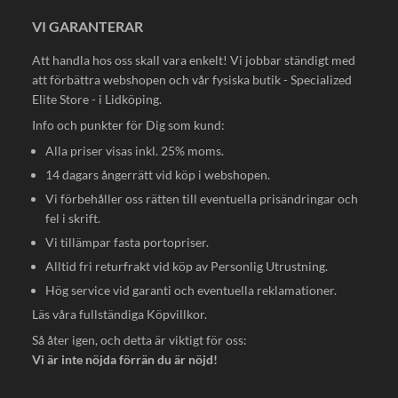
VI GARANTERAR
Att handla hos oss skall vara enkelt! Vi jobbar ständigt med
att förbättra webshopen och vår fysiska butik - Specialized
Elite Store - i Lidköping.
Info och punkter för Dig som kund:
Alla priser visas inkl. 25% moms.
14 dagars ångerrätt vid köp i webshopen.
Vi förbehåller oss rätten till eventuella prisändringar och
fel i skrift.
Vi tillämpar fasta portopriser.
Alltid fri returfrakt vid köp av Personlig Utrustning.
Hög service vid garanti och eventuella reklamationer.
Läs våra fullständiga
Köpvillkor
.
Så åter igen, och detta är viktigt för oss:
Vi är inte nöjda förrän du är nöjd!