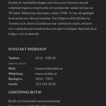
Evalds är familjeföretaget som finns och funnits ute på
cykeltävlingarna med butik och postorder sedan början av
90-talet. Webshop startades redan 1998. Vi har ett gediget
kunnande om våra produkter. De tidigare elitcyklisterna
Tommy och Jimmy Evaldsson har samlat en stark, erfaren
och cyklande personalstyrka som gärna hjälper dig med dina
frågor och önskemål.
KONTAKT WEBSHOP
Telefon.
0512 - 928 60
(mån-fre | 10-15)
Mail.
support@evalds.se
Webshop.
www.evalds.se
Bankgiro.
5816 - 7859
Swish.
123 554 30 87
LIDKÖPING BUTIK
Butik och komplett serviceverkstad