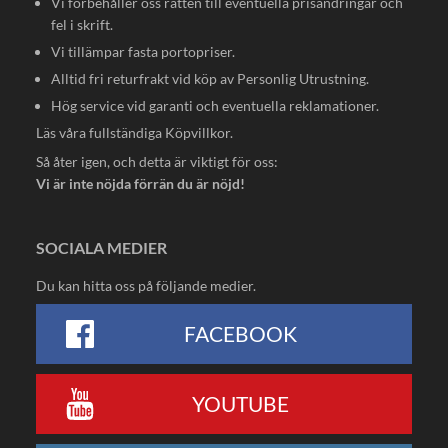
Vi förbehåller oss rätten till eventuella prisändringar och
fel i skrift.
Vi tillämpar fasta portopriser.
Alltid fri returfrakt vid köp av Personlig Utrustning.
Hög service vid garanti och eventuella reklamationer.
Läs våra fullständiga
Köpvillkor
.
Så åter igen, och detta är viktigt för oss:
Vi är inte nöjda förrän du är nöjd!
SOCIALA MEDIER
Du kan hitta oss på följande medier.
FACEBOOK
YOUTUBE