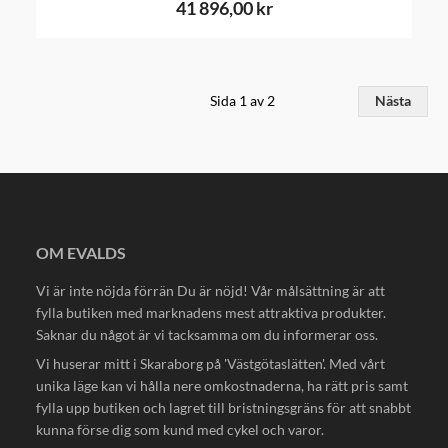
41 896,00 kr
Sida 1 av 2
Nästa
OM EVALDS
Vi är inte nöjda förrän Du är nöjd! Vår målsättning är att
fylla butiken med marknadens mest attraktiva produkter.
Saknar du något är vi tacksamma om du informerar oss.
Vi huserar mitt i Skaraborg på 'Västgötaslätten'. Med vårt
unika läge kan vi hålla nere omkostnaderna, ha rätt pris samt
fylla upp butiken och lagret till bristningsgräns för att snabbt
kunna förse dig som kund med cykel och varor.