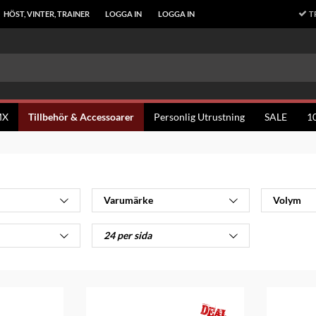
T
HÖST, VINTER, TRAINER
LOGGA IN
LOGGA IN
MX
Tillbehör & Accessoarer
Personlig Utrustning
SALE
1
Varumärke
Volym
24 per sida