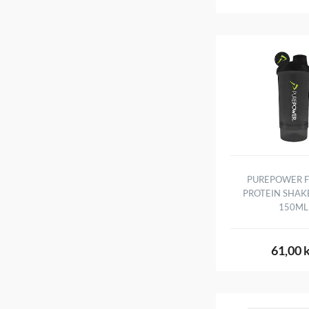
PUREPOWER F
PROTEIN SHAKE
150ML
61,00 