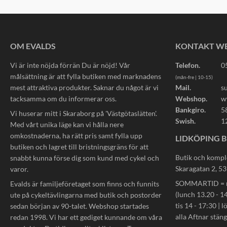
OM EVALDS
KONTAKT W
Vi är inte nöjda förrän Du är nöjd! Vår
Telefon.
0
målsättning är att fylla butiken med marknadens
(mån-fre | 10-15)
mest attraktiva produkter. Saknar du något är vi
Mail.
s
tacksamma om du informerar oss.
Webshop.
w
Bankgiro.
5
Vi huserar mitt i Skaraborg på 'Västgötaslätten'.
Swish.
1
Med vårt unika läge kan vi hålla nere
omkostnaderna, ha rätt pris samt fylla upp
LIDKÖPING B
butiken och lagret till bristningsgräns för att
Butik och kompl
snabbt kunna förse dig som kund med cykel och
Skaragatan 2, 5
varor.
SOMMARTID = må
Evalds är familjeföretaget som finns och funnits
(lunch 13.20 - 14
ute på cykeltävlingarna med butik och postorder
tis 14 - 17:30 | l
sedan början av 90-talet. Webshop startades
alla Aftnar stän
redan 1998. Vi har ett gediget kunnande om våra