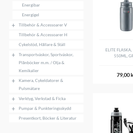
Energibar
Energigel
+
Tillbehör & Accessoarer V
Tillbehör & Accessoarer H
Cykelstöd, Hållare & Ställ
ELITE FLASKA,
+
Transportväskor, Sportväskor,
550ML, G
Plånböcker m.m. / Olja &
Kemikalier
79,00 
+
Kamera, Cykeldatorer &
Pulsmätare
+
Verktyg, Verkstad & Ficka
+
Pumpar & Punkteringsskydd
Presentkort, Böcker & Literatur