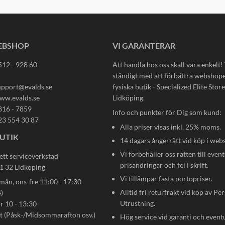
EBSHOP
VI GARANTERAR
512 - 928 60
Att handla hos oss skall vara enkelt!
ständigt med att förbättra webshop
upport@evalds.se
fysiska butik - Specialized Elite Store 
ww.evalds.se
Lidköping.
816 - 7859
Info och punkter för Dig som kund:
23 554 30 87
Alla priser visas inkl. 25% moms.
UTIK
14 dagars ångerrätt vid köp i web
Vi förbehåller oss rätten till event
ett serviceverkstad
prisändringar och fel i skrift.
31 32 Lidköping
Vi tillämpar fasta portopriser.
n, ons-fre 11:00 - 17:30
Alltid fri returfrakt vid köp av Pe
)
Utrustning.
ör 10 - 13:30
gt (Påsk-/Midsommarafton osv.)
Hög service vid garanti och event