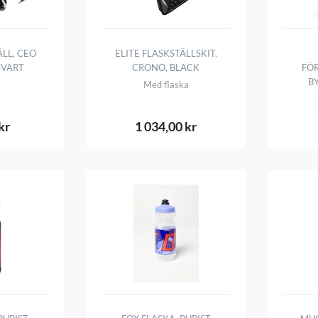
ÄLL, CEO
ELITE FLASKSTÄLLSKIT,
SVART
CRONO, BLACK
FÖ
B
Med flaska
kr
1 034,00 kr