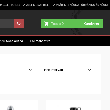
RYGG E-HANDEL
ALLTID BRA PRISER
VI ÄR INTE NÖJDA FÖRRÄN DU ÄR NÖJD!
Totalt:
0
Kundvagn
00% Specialized
Förmånscykel
Prisintervall