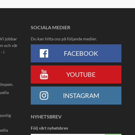
SOCIALA MEDIER
 Vi jobbar
Du kan hitta oss på följande medier.
en och vår
- i
FACEBOOK
YOUTUBE
shopen.
uella
INSTAGRAM
rsonlig
NYHETSBREV
Följ vårt nyhetsbrev
uella