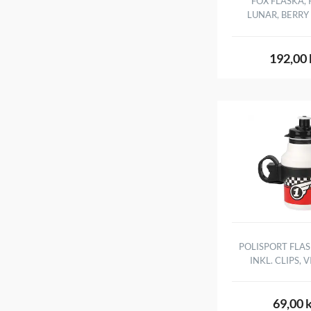
FOX FLASKA, 
LUNAR, BERR
192,00 
POLISPORT FLAS
INKL. CLIPS, 
69,00 