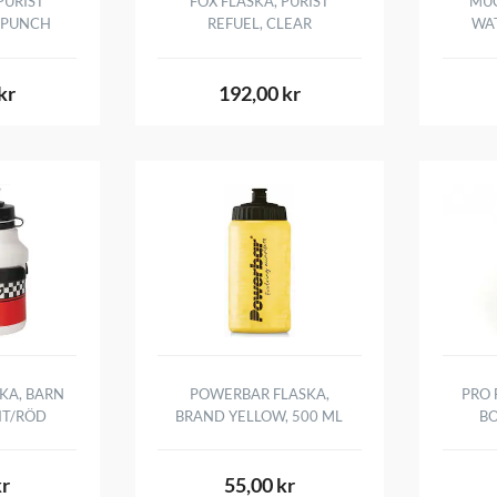
PURIST
FOX FLASKA, PURIST
MUC
Y PUNCH
REFUEL, CLEAR
WAT
kr
192,00 kr
KA, BARN
POWERBAR FLASKA,
PRO 
VIT/RÖD
BRAND YELLOW, 500 ML
BO
kr
55,00 kr