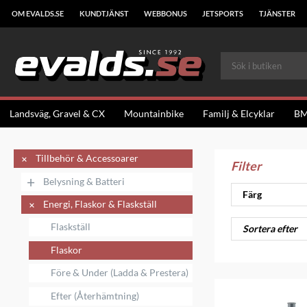
OM EVALDS.SE
KUNDTJÄNST
WEBBONUS
JETSPORTS
TJÄNSTER
Landsväg, Gravel & CX
Mountainbike
Familj & Elcyklar
B
+
Tillbehör & Accessoarer
Filter
+
Belysning & Batteri
Färg
+
Energi, Flaskor & Flaskställ
Flaskställ
Sortera efter
Flaskor
Före & Under (Ladda & Prestera)
Efter (Återhämtning)