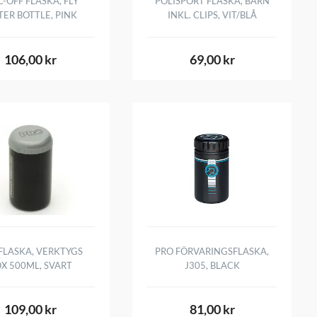
-OFF FLASKA, FLY
POLISPORT FLASKA, BARN
ER BOTTLE, PINK
INKL. CLIPS, VIT/BLÅ
106,00 kr
69,00 kr
FLASKA, VERKTYGS
PRO FÖRVARINGSFLASKA,
X 500ML, SVART
J305, BLACK
109,00 kr
81,00 kr