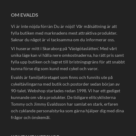
OM EVALDS
Vi är inte nöjda förrän Du är nöjd! Vår målsättning är att
fylla butiken med marknadens mest attraktiva produkter.
Saknar du något är vi tacksamma om du informerar oss.
Vi huserar mitt i Skaraborg på 'Västgötaslätten'. Med vårt
unika läge kan vi hålla nere omkostnaderna, ha rätt pris samt
fylla upp butiken och lagret till bristningsgräns för att snabbt
kunna förse dig som kund med cykel och varor.
Evalds är familjeföretaget som finns och funnits ute på
cykeltävlingarna med butik och postorder sedan början av
90-talet. Webshop startades redan 1998. Vi har ett gediget
kunnande om våra produkter. De tidigare elitcyklisterna
Tommy och Jimmy Evaldsson har samlat en stark, erfaren
och cyklande personalstyrka som gärna hjälper dig med dina
frågor och önskemål.