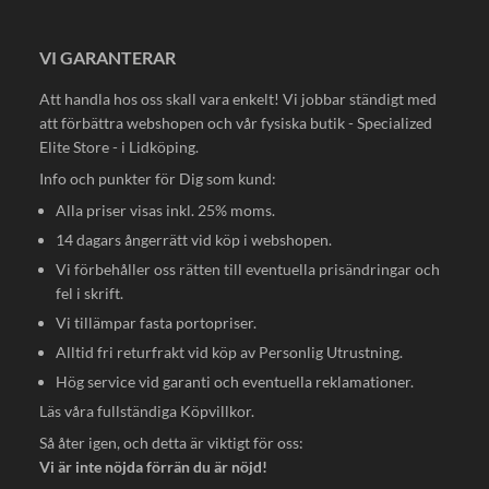
VI GARANTERAR
Att handla hos oss skall vara enkelt! Vi jobbar ständigt med
att förbättra webshopen och vår fysiska butik - Specialized
Elite Store - i Lidköping.
Info och punkter för Dig som kund:
Alla priser visas inkl. 25% moms.
14 dagars ångerrätt vid köp i webshopen.
Vi förbehåller oss rätten till eventuella prisändringar och
fel i skrift.
Vi tillämpar fasta portopriser.
Alltid fri returfrakt vid köp av Personlig Utrustning.
Hög service vid garanti och eventuella reklamationer.
Läs våra fullständiga
Köpvillkor
.
Så åter igen, och detta är viktigt för oss:
Vi är inte nöjda förrän du är nöjd!