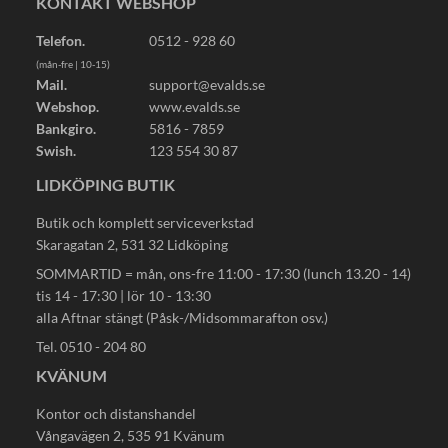
KONTAKT WEBSHOP
Telefon.
0512 - 928 60
(mån-fre | 10-15)
Mail.
support@evalds.se
Webshop.
www.evalds.se
Bankgiro.
5816 - 7859
Swish.
123 554 30 87
LIDKÖPING BUTIK
Butik och komplett serviceverkstad
Skaragatan 2, 531 32 Lidköping
SOMMARTID = mån, ons-fre 11:00 - 17:30 (lunch 13.20 - 14)
tis 14 - 17:30 | lör 10 - 13:30
alla Aftnar stängt (Påsk-/Midsommarafton osv.)
Tel. 0510 - 204 80
KVÄNUM
Kontor och distanshandel
Vångavägen 2, 535 91 Kvänum