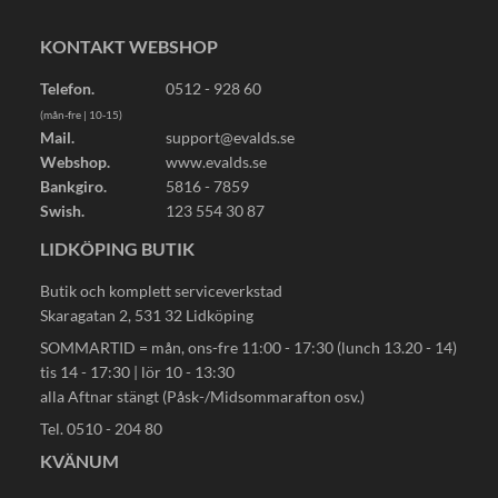
KONTAKT WEBSHOP
Telefon.
0512 - 928 60
(mån-fre | 10-15)
Mail.
support@evalds.se
Webshop.
www.evalds.se
Bankgiro.
5816 - 7859
Swish.
123 554 30 87
LIDKÖPING BUTIK
Butik och komplett serviceverkstad
Skaragatan 2, 531 32 Lidköping
SOMMARTID = mån, ons-fre 11:00 - 17:30 (lunch 13.20 - 14)
tis 14 - 17:30 | lör 10 - 13:30
alla Aftnar stängt (Påsk-/Midsommarafton osv.)
Tel. 0510 - 204 80
KVÄNUM