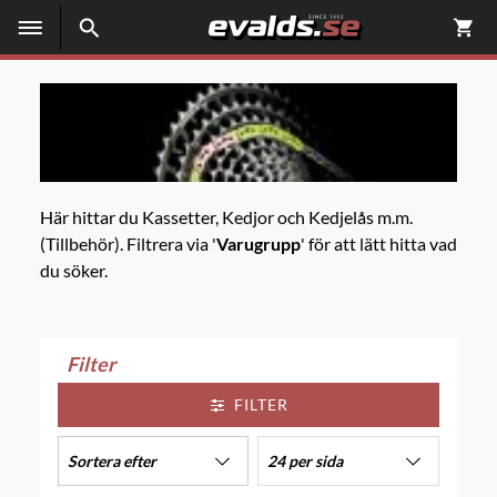
Här hittar du Kassetter, Kedjor och Kedjelås m.m.
(Tillbehör). Filtrera via '
Varugrupp
' för att lätt hitta vad
du söker.
Filter
FILTER
Sortera efter
24 per sida