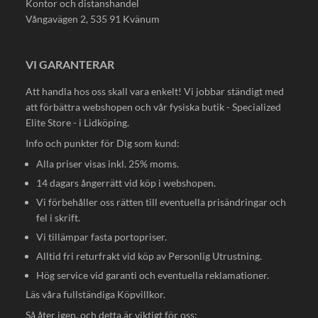
Kontor och distanshandel
Vångavägen 2, 535 91 Kvänum
VI GARANTERAR
Att handla hos oss skall vara enkelt! Vi jobbar ständigt med
att förbättra webshopen och vår fysiska butik - Specialized
Elite Store - i Lidköping.
Info och punkter för Dig som kund:
Alla priser visas inkl. 25% moms.
14 dagars ångerrätt vid köp i webshopen.
Vi förbehåller oss rätten till eventuella prisändringar och
fel i skrift.
Vi tillämpar fasta portopriser.
Alltid fri returfrakt vid köp av Personlig Utrustning.
Hög service vid garanti och eventuella reklamationer.
Läs våra fullständiga
Köpvillkor
.
Så åter igen, och detta är viktigt för oss: