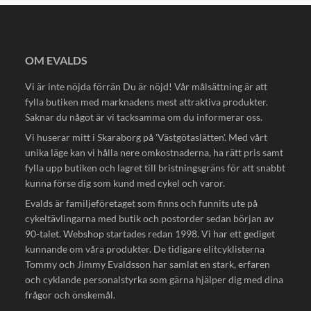
OM EVALDS
Vi är inte nöjda förrän Du är nöjd! Vår målsättning är att
fylla butiken med marknadens mest attraktiva produkter.
Saknar du något är vi tacksamma om du informerar oss.
Vi huserar mitt i Skaraborg på 'Västgötaslätten'. Med vårt
unika läge kan vi hålla nere omkostnaderna, ha rätt pris samt
fylla upp butiken och lagret till bristningsgräns för att snabbt
kunna förse dig som kund med cykel och varor.
Evalds är familjeföretaget som finns och funnits ute på
cykeltävlingarna med butik och postorder sedan början av
90-talet. Webshop startades redan 1998. Vi har ett gediget
kunnande om våra produkter. De tidigare elitcyklisterna
Tommy och Jimmy Evaldsson har samlat en stark, erfaren
och cyklande personalstyrka som gärna hjälper dig med dina
frågor och önskemål.