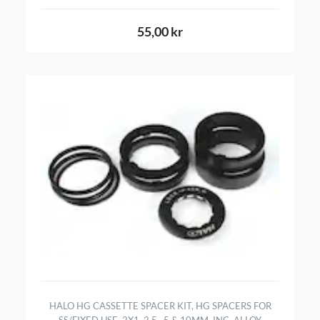
55,00 kr
HALO HG CASSETTE SPACER KIT, HG SPACERS FOR
SS/FIXED USE. 2X1, 2.5 , 5 & 10MM, INC. ALLOY