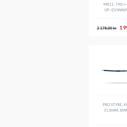
MR12, 740/+
UP-/DOWNS
1 9
2 178,00 kr
PRO STYRE, 
31.8MM, 8MM