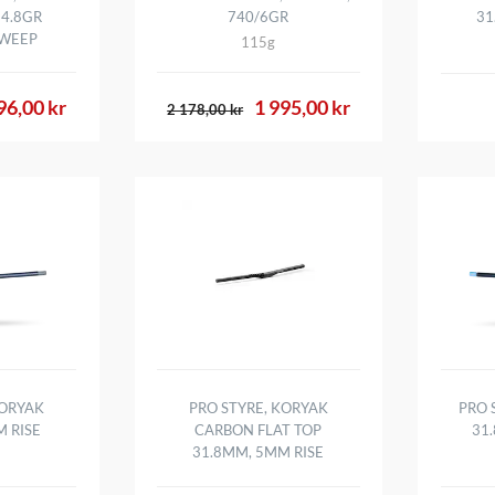
-4.8GR
740/6GR
31
WEEP
115g
96,00 kr
1 995,00 kr
2 178,00 kr
KORYAK
PRO STYRE, KORYAK
PRO 
 RISE
CARBON FLAT TOP
31
31.8MM, 5MM RISE