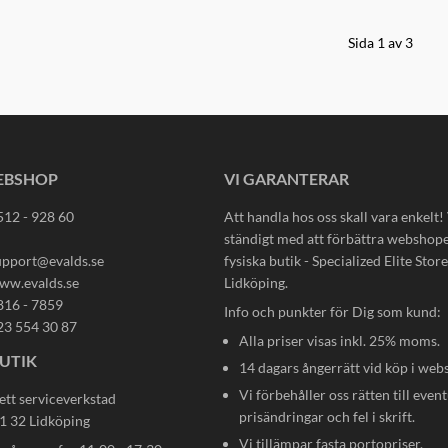
Sida 1 av 3
EBSHOP
VI GARANTERAR
512 - 928 60
Att handla hos oss skall vara enkelt!
ständigt med att förbättra webshop
upport@evalds.se
fysiska butik - Specialized Elite Store 
ww.evalds.se
Lidköping.
816 - 7859
Info och punkter för Dig som kund:
23 554 30 87
Alla priser visas inkl. 25% moms.
UTIK
14 dagars ångerrätt vid köp i web
Vi förbehåller oss rätten till event
ett serviceverkstad
prisändringar och fel i skrift.
31 32 Lidköping
Vi tillämpar fasta portopriser.