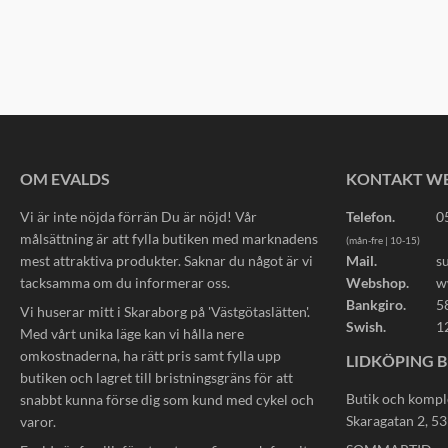
OM EVALDS
KONTAKT W
Vi är inte nöjda förrän Du är nöjd! Vår
Telefon.
0
målsättning är att fylla butiken med marknadens
(mån-fre | 10-15)
mest attraktiva produkter. Saknar du något är vi
Mail.
s
tacksamma om du informerar oss.
Webshop.
w
Bankgiro.
5
Vi huserar mitt i Skaraborg på 'Västgötaslätten'.
Swish.
1
Med vårt unika läge kan vi hålla nere
omkostnaderna, ha rätt pris samt fylla upp
LIDKÖPING B
butiken och lagret till bristningsgräns för att
Butik och kompl
snabbt kunna förse dig som kund med cykel och
Skaragatan 2, 5
varor.