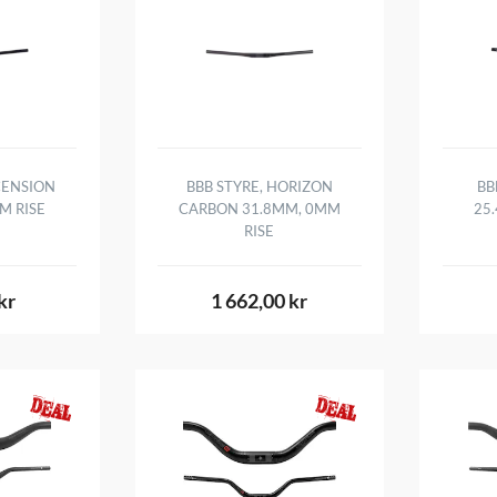
CENSION
BBB STYRE, HORIZON
BB
M RISE
CARBON 31.8MM, 0MM
25
RISE
kr
1 662,00 kr