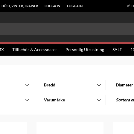
T
HÖST, VINTER, TRAINER
LOGGA IN
LOGGA IN
MX
Tillbehör & Accessoarer
Personlig Utrustning
SALE
1
Bredd
Diameter
Varumärke
Sortera e