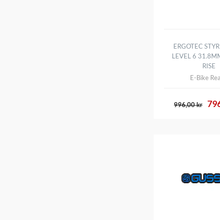
ERGOTEC STYR
LEVEL 6 31.8M
RISE
E-Bike Re
796
996,00 kr