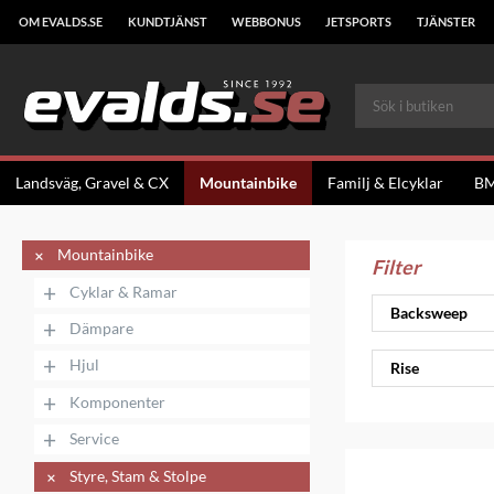
OM EVALDS.SE
KUNDTJÄNST
WEBBONUS
JETSPORTS
TJÄNSTER
Landsväg, Gravel & CX
Mountainbike
Familj & Elcyklar
B
+
Mountainbike
Filter
+
Cyklar & Ramar
Backsweep
+
Dämpare
+
Hjul
Rise
+
Komponenter
+
Service
+
Styre, Stam & Stolpe