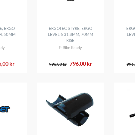
E, ERGO
ERGOTEC STYRE, ERGO
ERG
M, 50MM
LEVEL 6 31.8MM, 70MM
LEV
RISE
ady
E-Bike Ready
,00 kr
796,00 kr
996,00 kr
996,