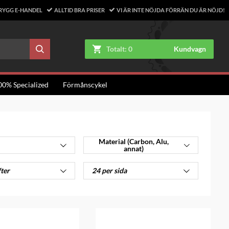
RYGG E-HANDEL
ALLTID BRA PRISER
VI ÄR INTE NÖJDA FÖRRÄN DU ÄR NÖJD!
Totalt:
0
Kundvagn
00% Specialized
Förmånscykel
Material (Carbon, Alu,
annat)
fter
24 per sida