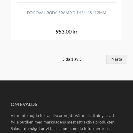
DT/ROVAL BODY, SRAM XD 142/148 *12MM
953,00 kr
Sida 1 av 5
Nästa
OM EVALDS
Vi är inte nöjda förrän Du är nöjd! Vår målsättning är att
fylla butiken med marknadens mest attraktiva produkter.
Saknar du något är vi tacksamma om du informerar oss.