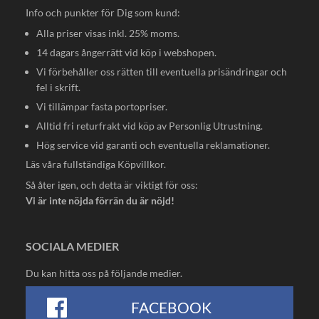
Info och punkter för Dig som kund:
Alla priser visas inkl. 25% moms.
14 dagars ångerrätt vid köp i webshopen.
Vi förbehåller oss rätten till eventuella prisändringar och
fel i skrift.
Vi tillämpar fasta portopriser.
Alltid fri returfrakt vid köp av Personlig Utrustning.
Hög service vid garanti och eventuella reklamationer.
Läs våra fullständiga
Köpvillkor
.
Så åter igen, och detta är viktigt för oss:
Vi är inte nöjda förrän du är nöjd!
SOCIALA MEDIER
Du kan hitta oss på följande medier.
FACEBOOK