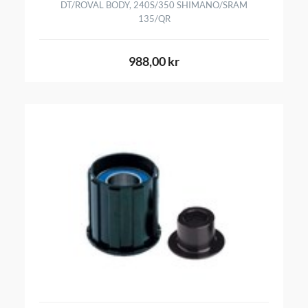
DT/ROVAL BODY, 240S/350 SHIMANO/SRAM
135/QR
988,00 kr