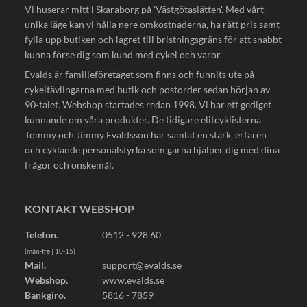
Vi huserar mitt i Skaraborg på 'Västgötaslätten'. Med vårt
unika läge kan vi hålla nere omkostnaderna, ha rätt pris samt
fylla upp butiken och lagret till bristningsgräns för att snabbt
kunna förse dig som kund med cykel och varor.
Evalds är familjeföretaget som finns och funnits ute på
cykeltävlingarna med butik och postorder sedan början av
90-talet. Webshop startades redan 1998. Vi har ett gediget
kunnande om våra produkter. De tidigare elitcyklisterna
Tommy och Jimmy Evaldsson har samlat en stark, erfaren
och cyklande personalstyrka som gärna hjälper dig med dina
frågor och önskemål.
KONTAKT WEBSHOP
Telefon.
0512 - 928 60
(mån-fre | 10-15)
Mail.
support@evalds.se
Webshop.
www.evalds.se
Bankgiro.
5816 - 7859