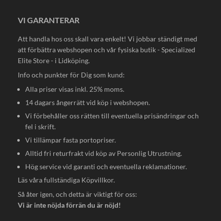
VI GARANTERAR
Att handla hos oss skall vara enkelt! Vi jobbar ständigt med
att förbättra webshopen och vår fysiska butik - Specialized
Elite Store - i Lidköping.
Info och punkter för Dig som kund:
Alla priser visas inkl. 25% moms.
14 dagars ångerrätt vid köp i webshopen.
Vi förbehåller oss rätten till eventuella prisändringar och
fel i skrift.
Vi tillämpar fasta portopriser.
Alltid fri returfrakt vid köp av Personlig Utrustning.
Hög service vid garanti och eventuella reklamationer.
Läs våra fullständiga
Köpvillkor
.
Så åter igen, och detta är viktigt för oss:
Vi är inte nöjda förrän du är nöjd!