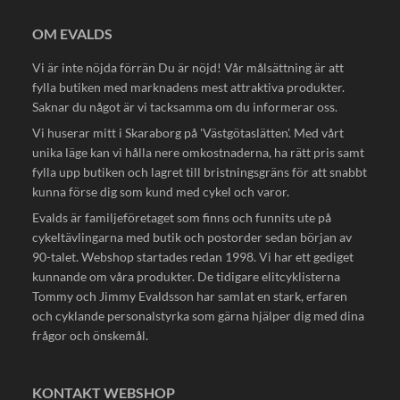
OM EVALDS
Vi är inte nöjda förrän Du är nöjd! Vår målsättning är att
fylla butiken med marknadens mest attraktiva produkter.
Saknar du något är vi tacksamma om du informerar oss.
Vi huserar mitt i Skaraborg på 'Västgötaslätten'. Med vårt
unika läge kan vi hålla nere omkostnaderna, ha rätt pris samt
fylla upp butiken och lagret till bristningsgräns för att snabbt
kunna förse dig som kund med cykel och varor.
Evalds är familjeföretaget som finns och funnits ute på
cykeltävlingarna med butik och postorder sedan början av
90-talet. Webshop startades redan 1998. Vi har ett gediget
kunnande om våra produkter. De tidigare elitcyklisterna
Tommy och Jimmy Evaldsson har samlat en stark, erfaren
och cyklande personalstyrka som gärna hjälper dig med dina
frågor och önskemål.
KONTAKT WEBSHOP