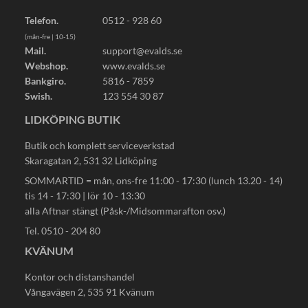
Telefon.
0512 - 928 60
(mån-fre | 10-15)
Mail.
support@evalds.se
Webshop.
www.evalds.se
Bankgiro.
5816 - 7859
Swish.
123 554 30 87
LIDKÖPING BUTIK
Butik och komplett serviceverkstad
Skaragatan 2, 531 32 Lidköping
SOMMARTID = mån, ons-fre 11:00 - 17:30 (lunch 13.20 - 14)
tis 14 - 17:30 | lör 10 - 13:30
alla Aftnar stängt (Påsk-/Midsommarafton osv.)
Tel. 0510 - 204 80
KVÄNUM
Kontor och distanshandel
Vångavägen 2, 535 91 Kvänum