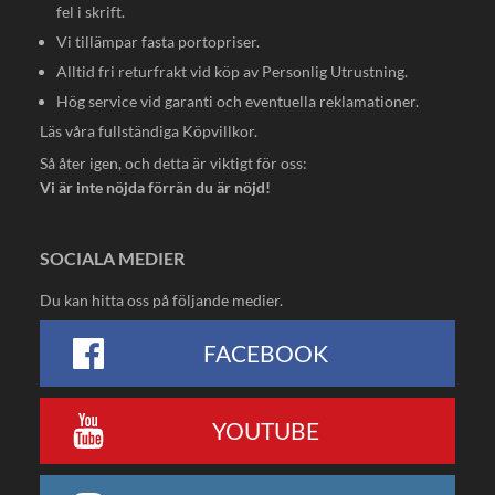
fel i skrift.
Vi tillämpar fasta portopriser.
Alltid fri returfrakt vid köp av Personlig Utrustning.
Hög service vid garanti och eventuella reklamationer.
Läs våra fullständiga
Köpvillkor
.
Så åter igen, och detta är viktigt för oss:
Vi är inte nöjda förrän du är nöjd!
SOCIALA MEDIER
Du kan hitta oss på följande medier.
FACEBOOK
YOUTUBE