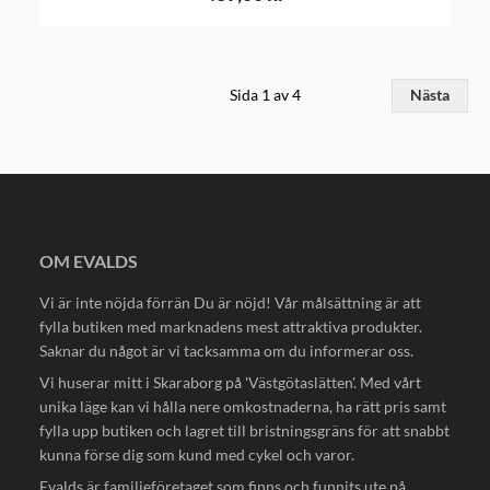
Sida 1 av 4
Nästa
OM EVALDS
Vi är inte nöjda förrän Du är nöjd! Vår målsättning är att
fylla butiken med marknadens mest attraktiva produkter.
Saknar du något är vi tacksamma om du informerar oss.
Vi huserar mitt i Skaraborg på 'Västgötaslätten'. Med vårt
unika läge kan vi hålla nere omkostnaderna, ha rätt pris samt
fylla upp butiken och lagret till bristningsgräns för att snabbt
kunna förse dig som kund med cykel och varor.
Evalds är familjeföretaget som finns och funnits ute på