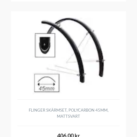
FLINGER SKÄRMSET, POLYCARBON 45MM,
MATTSVART
406,00 kr