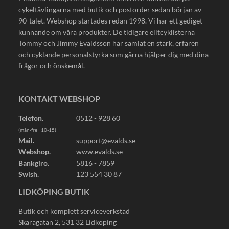
cykeltävlingarna med butik och postorder sedan början av
90-talet. Webshop startades redan 1998. Vi har ett gediget
kunnande om våra produkter. De tidigare elitcyklisterna
Tommy och Jimmy Evaldsson har samlat en stark, erfaren
och cyklande personalstyrka som gärna hjälper dig med dina
frågor och önskemål.
KONTAKT WEBSHOP
Telefon.
0512 - 928 60
(mån-fre | 10-15)
Mail.
support@evalds.se
Webshop.
www.evalds.se
Bankgiro.
5816 - 7859
Swish.
123 554 30 87
LIDKÖPING BUTIK
Butik och komplett serviceverkstad
Skaragatan 2, 531 32 Lidköping