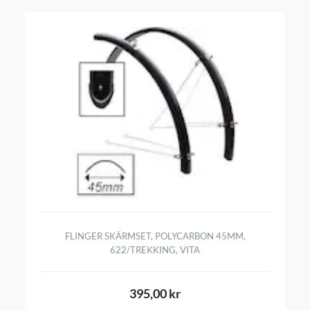
FLINGER SKÄRMSET, POLYCARBON 45MM,
622/TREKKING, VITA
395,00 kr