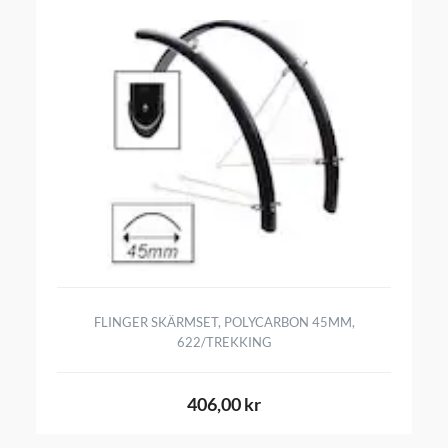
FLINGER SKÄRMSET, POLYCARBON 45MM,
622/TREKKING
406,00 kr