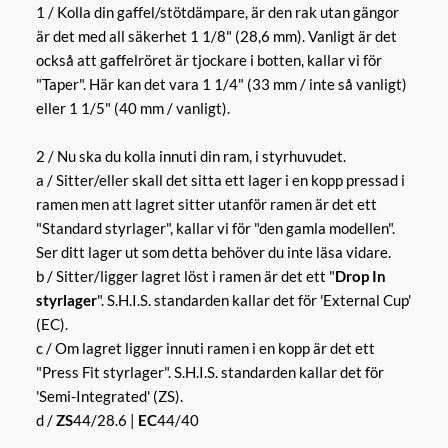
1 / Kolla din gaffel/stötdämpare, är den rak utan gängor
är det med all säkerhet 1 1/8" (28,6 mm). Vanligt är det
också att gaffelröret är tjockare i botten, kallar vi för
"Taper". Här kan det vara 1 1/4" (33 mm / inte så vanligt)
eller 1 1/5" (40 mm / vanligt).
2 / Nu ska du kolla innuti din ram, i styrhuvudet.
a / Sitter/eller skall det sitta ett lager i en kopp pressad i
ramen men att lagret sitter utanför ramen är det ett
"Standard styrlager", kallar vi för "den gamla modellen".
Ser ditt lager ut som detta behöver du inte läsa vidare.
b / Sitter/ligger lagret löst i ramen är det ett "
Drop In
styrlager
". S.H.I.S. standarden kallar det för 'External Cup'
(EC).
c / Om lagret ligger innuti ramen i en kopp är det ett
"Press Fit styrlager". S.H.I.S. standarden kallar det för
'Semi-Integrated' (ZS).
d /
ZS
44/28.6 |
EC
44/40