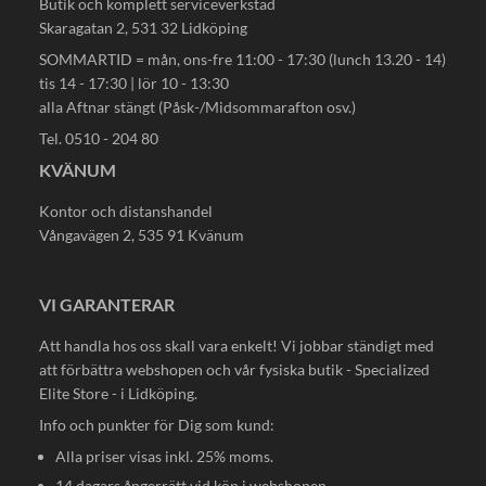
Butik och komplett serviceverkstad
Skaragatan 2, 531 32 Lidköping
SOMMARTID = mån, ons-fre 11:00 - 17:30 (lunch 13.20 - 14)
tis 14 - 17:30 | lör 10 - 13:30
alla Aftnar stängt (Påsk-/Midsommarafton osv.)
Tel. 0510 - 204 80
KVÄNUM
Kontor och distanshandel
Vångavägen 2, 535 91 Kvänum
VI GARANTERAR
Att handla hos oss skall vara enkelt! Vi jobbar ständigt med
att förbättra webshopen och vår fysiska butik - Specialized
Elite Store - i Lidköping.
Info och punkter för Dig som kund:
Alla priser visas inkl. 25% moms.
14 dagars ångerrätt vid köp i webshopen.