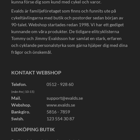
kunna förse dig som kund med cykel och varor.
Evalds är familjeföretaget som finns och funnits ute på
cykeltävlingarna med butik och postorder sedan början av
90-talet. Webshop startades redan 1998. Vi har ett gediget
kunnande om våra produkter. De tidigare elitcyklisterna
Tommy och Jimmy Evaldsson har samlat en stark, erfaren
och cyklande personalstyrka som gärna hjälper dig med dina
frågor och önskemål.
KONTAKT WEBSHOP
Telefon.
0512 - 928 60
(mån-fre | 10-15)
Mail.
support@evalds.se
Webshop.
www.evalds.se
Bankgiro.
5816 - 7859
Swish.
123 554 30 87
LIDKÖPING BUTIK