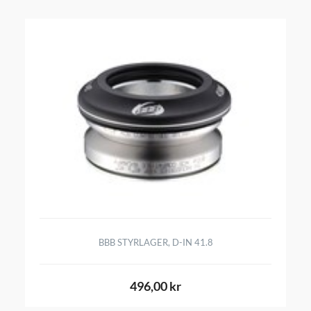
BBB STYRLAGER, D-IN 41.8
496,00 kr