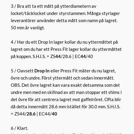
3 / Bra att ta ett mått på ytterdiametern av
locket/täcklocket under styrstammen. Många styrlager
leverantörer använder detta mått som namn på lagret.
50 mm är vanligt.
4 / Har du ett Drop In lager kollar du nu yttermåttet på
lagret om du har ett Press Fit lager kollar du yttermåttet
på koppen. S.H.I.S. = ZS
44
/28.6 | EC
44
/40
5 / Oavsett
Drop In
eller Press Fit mäter du nu lagret,
övre och undre. Först yttermått och sedan innermått.
OBS. Det övre lagret kan vara exakt detsamma som det
undre men med en skillnad av att man stoppar ett shims i
det övre för att centrera lagret mot gaffelröret. Ofta blir
då detta innermått 28.6 mm istället för 30.0 mm. S.H.I.S.
= ZS44/
28.6
| EC44/
40
6 / Klart.