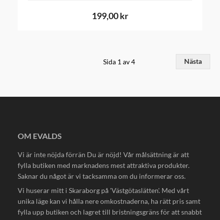
199,00 kr
Sida 1 av 4
Nästa
OM EVALDS
Vi är inte nöjda förrän Du är nöjd! Vår målsättning är att
fylla butiken med marknadens mest attraktiva produkter.
Saknar du något är vi tacksamma om du informerar oss.
Vi huserar mitt i Skaraborg på 'Västgötaslätten'. Med vårt
unika läge kan vi hålla nere omkostnaderna, ha rätt pris samt
fylla upp butiken och lagret till bristningsgräns för att snabbt