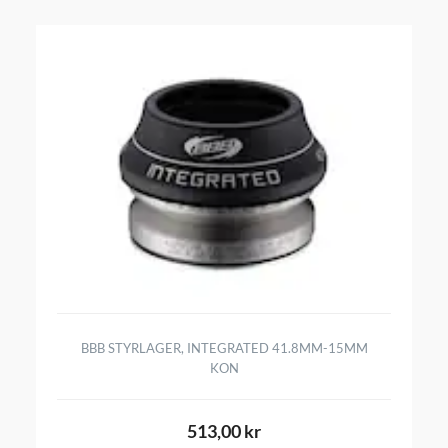
BBB STYRLAGER, INTEGRATED 41.8MM-15MM
KON
513,00 kr