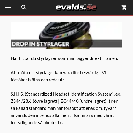
Här hittar du styrlagren som man lägger direkt i ramen.
Att mäta ett styrlager kan vara lite besvärligt. Vi
försöker hjälpa och reda ut:
S.H.I.S. (Standardized Headset Identification System), ex.
ZS44/28.6 (övre lagret) | EC44/40 (undre lagret), är en
så kallad standard man har försökt att enas om, tyvärr
används den inte hos alla men tillsammans med vårat
förtydligande så blir det bra: