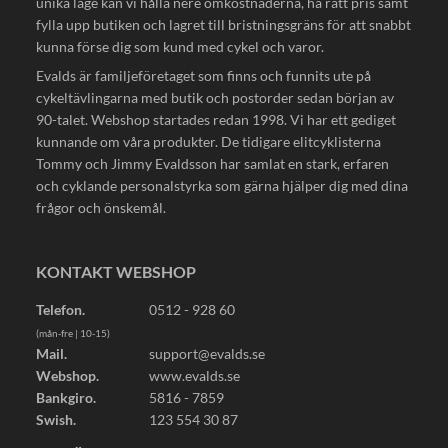
unika läge kan vi hålla nere omkostnaderna, ha rätt pris samt
fylla upp butiken och lagret till bristningsgräns för att snabbt
kunna förse dig som kund med cykel och varor.
Evalds är familjeföretaget som finns och funnits ute på
cykeltävlingarna med butik och postorder sedan början av
90-talet. Webshop startades redan 1998. Vi har ett gediget
kunnande om våra produkter. De tidigare elitcyklisterna
Tommy och Jimmy Evaldsson har samlat en stark, erfaren
och cyklande personalstyrka som gärna hjälper dig med dina
frågor och önskemål.
KONTAKT WEBSHOP
Telefon.
0512 - 928 60
(mån-fre | 10-15)
Mail.
support@evalds.se
Webshop.
www.evalds.se
Bankgiro.
5816 - 7859
Swish.
123 554 30 87