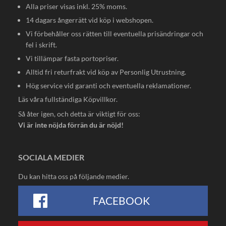
Alla priser visas inkl. 25% moms.
14 dagars ångerrätt vid köp i webshopen.
Vi förbehåller oss rätten till eventuella prisändringar och
fel i skrift.
Vi tillämpar fasta portopriser.
Alltid fri returfrakt vid köp av Personlig Utrustning.
Hög service vid garanti och eventuella reklamationer.
Läs våra fullständiga
Köpvillkor
.
Så åter igen, och detta är viktigt för oss:
Vi är inte nöjda förrän du är nöjd!
SOCIALA MEDIER
Du kan hitta oss på följande medier.
FACEBOOK