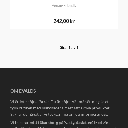
Vegan-Friendly
242,00 kr
Sida 1 av 1
OM EVALDS
Vi är inte nöjda förrän Du är nöjd! Vår målsättning är att
fylla butiken med marknadens mest attraktiva produkter.
Saknar du något är vi tacksamma om du informerar oss.
Vi huserar mitt i Skaraborg på 'Västgötaslätten'. Med vårt