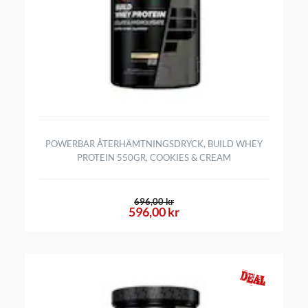
POWERBAR ÅTERHÄMTNINGSDRYCK, BUILD WHEY
PROTEIN 550GR, COOKIES & CREAM
696,00 kr
596,00 kr