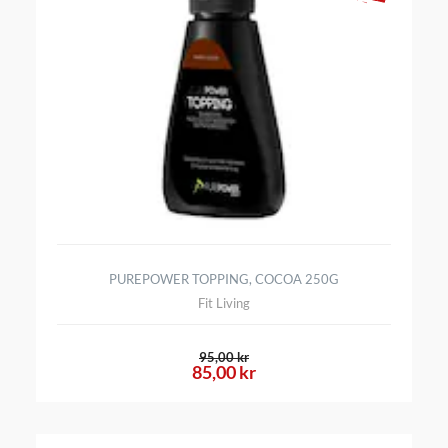
PUREPOWER TOPPING, COCOA 250G
Fit Living
95,00 kr
85,00 kr