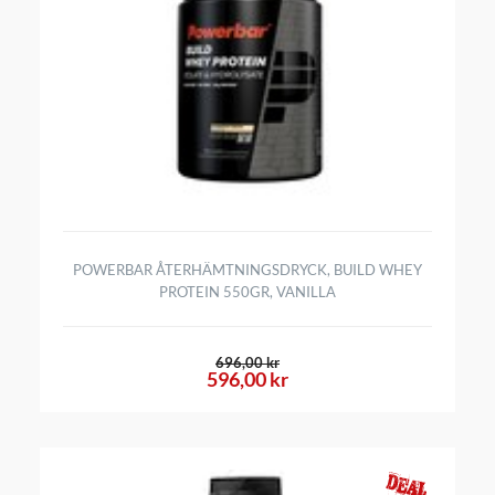
POWERBAR ÅTERHÄMTNINGSDRYCK, BUILD WHEY
PROTEIN 550GR, VANILLA
696,00 kr
596,00 kr