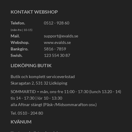
KONTAKT WEBSHOP
Telefon.
0512 - 928 60
(mån-fre | 10-15)
Mail.
support@evalds.se
Webshop.
www.evalds.se
Bankgiro.
5816 - 7859
Swish.
123 554 30 87
LIDKÖPING BUTIK
Butik och komplett serviceverkstad
Skaragatan 2, 531 32 Lidköping
SOMMARTID = mån, ons-fre 11:00 - 17:30 (lunch 13.20 - 14)
tis 14 - 17:30 | lör 10 - 13:30
alla Aftnar stängt (Påsk-/Midsommarafton osv.)
Tel. 0510 - 204 80
KVÄNUM