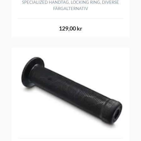
SPECIALIZED HANDTAG, LOCKING RING, DIVERSE
FÄRGALTERNATIV
129,00 kr