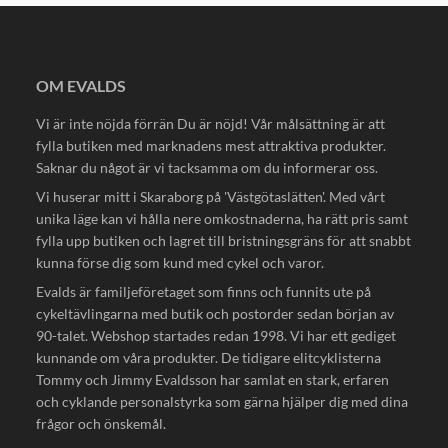
OM EVALDS
Vi är inte nöjda förrän Du är nöjd! Vår målsättning är att
fylla butiken med marknadens mest attraktiva produkter.
Saknar du något är vi tacksamma om du informerar oss.
Vi huserar mitt i Skaraborg på 'Västgötaslätten'. Med vårt
unika läge kan vi hålla nere omkostnaderna, ha rätt pris samt
fylla upp butiken och lagret till bristningsgräns för att snabbt
kunna förse dig som kund med cykel och varor.
Evalds är familjeföretaget som finns och funnits ute på
cykeltävlingarna med butik och postorder sedan början av
90-talet. Webshop startades redan 1998. Vi har ett gediget
kunnande om våra produkter. De tidigare elitcyklisterna
Tommy och Jimmy Evaldsson har samlat en stark, erfaren
och cyklande personalstyrka som gärna hjälper dig med dina
frågor och önskemål.