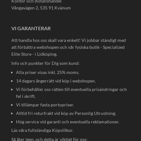
Kontor och distanshandel
Vångavägen 2, 535 91 Kvänum
VI GARANTERAR
Att handla hos oss skall vara enkelt! Vi jobbar ständigt med
att förbättra webshopen och vår fysiska butik - Specialized
Elite Store - i Lidköping.
Info och punkter för Dig som kund:
Alla priser visas inkl. 25% moms.
14 dagars ångerrätt vid köp i webshopen.
Vi förbehåller oss rätten till eventuella prisändringar och
fel i skrift.
Vi tillämpar fasta portopriser.
Alltid fri returfrakt vid köp av Personlig Utrustning.
Hög service vid garanti och eventuella reklamationer.
Läs våra fullständiga
Köpvillkor
.
Så åter igen, och detta är viktigt för oss: