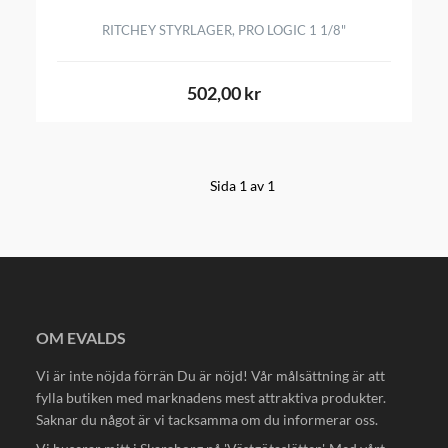
RITCHEY STYRLAGER, PRO LOGIC 1 1/8"
502,00 kr
Sida 1 av 1
OM EVALDS
Vi är inte nöjda förrän Du är nöjd! Vår målsättning är att
fylla butiken med marknadens mest attraktiva produkter.
Saknar du något är vi tacksamma om du informerar oss.