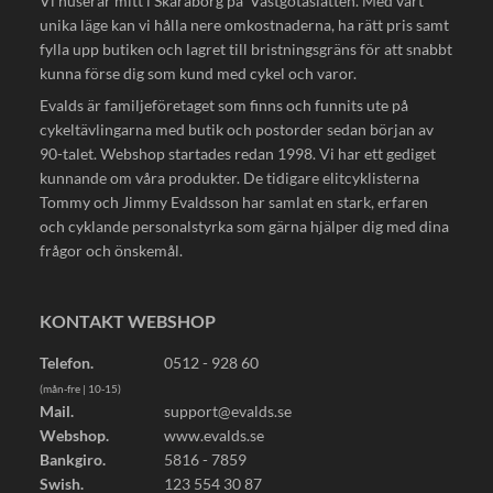
Vi huserar mitt i Skaraborg på 'Västgötaslätten'. Med vårt
unika läge kan vi hålla nere omkostnaderna, ha rätt pris samt
fylla upp butiken och lagret till bristningsgräns för att snabbt
kunna förse dig som kund med cykel och varor.
Evalds är familjeföretaget som finns och funnits ute på
cykeltävlingarna med butik och postorder sedan början av
90-talet. Webshop startades redan 1998. Vi har ett gediget
kunnande om våra produkter. De tidigare elitcyklisterna
Tommy och Jimmy Evaldsson har samlat en stark, erfaren
och cyklande personalstyrka som gärna hjälper dig med dina
frågor och önskemål.
KONTAKT WEBSHOP
Telefon.
0512 - 928 60
(mån-fre | 10-15)
Mail.
support@evalds.se
Webshop.
www.evalds.se
Bankgiro.
5816 - 7859
Swish.
123 554 30 87