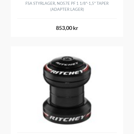
FSA STYRLAGER, NO57E PF 1 1/8"-1,5" TAPER
(ADAPTER LAGER)
853,00 kr