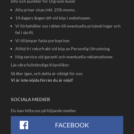
Info och punkter för Dig som kund:
Alla priser visas inkl. 25% moms.
14 dagars ångerrätt vid köp i webshopen.
Vi förbehåller oss rätten till eventuella prisändringar och
fel i skrift.
Vi tillämpar fasta portopriser.
Alltid fri returfrakt vid köp av Personlig Utrustning.
Hög service vid garanti och eventuella reklamationer.
Läs våra fullständiga
Köpvillkor
.
Så åter igen, och detta är viktigt för oss:
Vi är inte nöjda förrän du är nöjd!
SOCIALA MEDIER
Du kan hitta oss på följande medier.
FACEBOOK