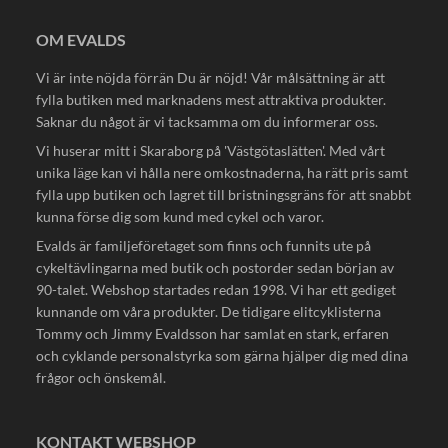
OM EVALDS
Vi är inte nöjda förrän Du är nöjd! Vår målsättning är att
fylla butiken med marknadens mest attraktiva produkter.
Saknar du något är vi tacksamma om du informerar oss.
Vi huserar mitt i Skaraborg på 'Västgötaslätten'. Med vårt
unika läge kan vi hålla nere omkostnaderna, ha rätt pris samt
fylla upp butiken och lagret till bristningsgräns för att snabbt
kunna förse dig som kund med cykel och varor.
Evalds är familjeföretaget som finns och funnits ute på
cykeltävlingarna med butik och postorder sedan början av
90-talet. Webshop startades redan 1998. Vi har ett gediget
kunnande om våra produkter. De tidigare elitcyklisterna
Tommy och Jimmy Evaldsson har samlat en stark, erfaren
och cyklande personalstyrka som gärna hjälper dig med dina
frågor och önskemål.
KONTAKT WEBSHOP