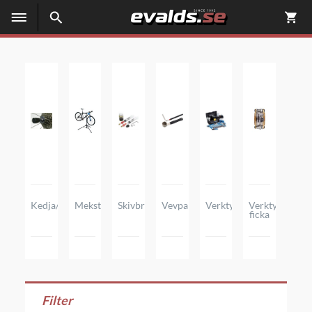
Kedja/kassett
Mekställ
Skivbromsar
Vevparti/vevlager
Verktygsboxar
Verktyg,
ficka
Filter