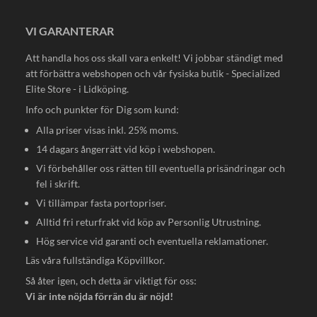
VI GARANTERAR
Att handla hos oss skall vara enkelt! Vi jobbar ständigt med
att förbättra webshopen och vår fysiska butik - Specialized
Elite Store - i Lidköping.
Info och punkter för Dig som kund:
Alla priser visas inkl. 25% moms.
14 dagars ångerrätt vid köp i webshopen.
Vi förbehåller oss rätten till eventuella prisändringar och
fel i skrift.
Vi tillämpar fasta portopriser.
Alltid fri returfrakt vid köp av Personlig Utrustning.
Hög service vid garanti och eventuella reklamationer.
Läs våra fullständiga
Köpvillkor
.
Så åter igen, och detta är viktigt för oss:
Vi är inte nöjda förrän du är nöjd!