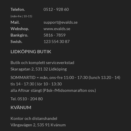
Telefon.
0512 - 928 60
(mån-fre | 10-15)
Mail.
support@evalds.se
Webshop.
www.evalds.se
Bankgiro.
5816 - 7859
Swish.
123 554 30 87
LIDKÖPING BUTIK
Butik och komplett serviceverkstad
Skaragatan 2, 531 32 Lidköping
SOMMARTID = mån, ons-fre 11:00 - 17:30 (lunch 13.20 - 14)
tis 14 - 17:30 | lör 10 - 13:30
alla Aftnar stängt (Påsk-/Midsommarafton osv.)
Tel. 0510 - 204 80
KVÄNUM
Kontor och distanshandel
Vångavägen 2, 535 91 Kvänum