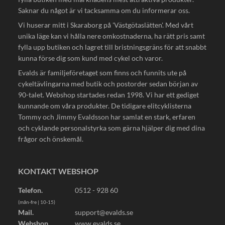
Saknar du något är vi tacksamma om du informerar oss.
Vi huserar mitt i Skaraborg på 'Västgötaslätten'. Med vårt
unika läge kan vi hålla nere omkostnaderna, ha rätt pris samt
fylla upp butiken och lagret till bristningsgräns för att snabbt
kunna förse dig som kund med cykel och varor.
Evalds är familjeföretaget som finns och funnits ute på
cykeltävlingarna med butik och postorder sedan början av
90-talet. Webshop startades redan 1998. Vi har ett gediget
kunnande om våra produkter. De tidigare elitcyklisterna
Tommy och Jimmy Evaldsson har samlat en stark, erfaren
och cyklande personalstyrka som gärna hjälper dig med dina
frågor och önskemål.
KONTAKT WEBSHOP
Telefon.
0512 - 928 60
(mån-fre | 10-15)
Mail.
support@evalds.se
Webshop.
www.evalds.se