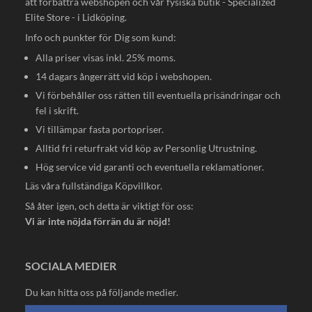
att förbättra webshopen och vår fysiska butik - Specialized
Elite Store - i Lidköping.
Info och punkter för Dig som kund:
Alla priser visas inkl. 25% moms.
14 dagars ångerrätt vid köp i webshopen.
Vi förbehåller oss rätten till eventuella prisändringar och
fel i skrift.
Vi tillämpar fasta portopriser.
Alltid fri returfrakt vid köp av Personlig Utrustning.
Hög service vid garanti och eventuella reklamationer.
Läs våra fullständiga
Köpvillkor
.
Så åter igen, och detta är viktigt för oss:
Vi är inte nöjda förrän du är nöjd!
SOCIALA MEDIER
Du kan hitta oss på följande medier.