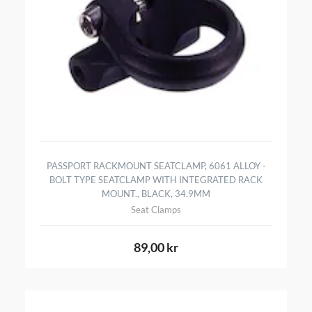
PASSPORT RACKMOUNT SEATCLAMP, 6061 ALLOY -
BOLT TYPE SEATCLAMP WITH INTEGRATED RACK
MOUNT., BLACK, 34.9MM
Seat Clamps
89,00 kr