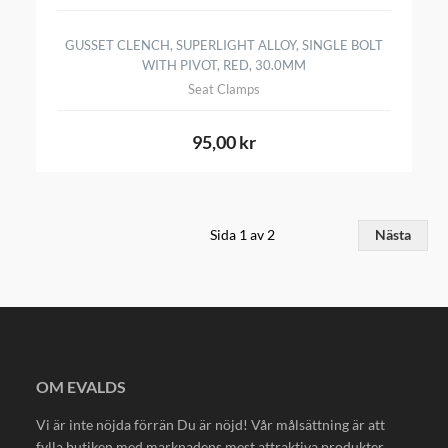
GUSSET CLENCH, SUPERLIGHT ALLOY, SINGLE BOLT
WITH PIVOT, RED, 30.0MM
Seat Clamps
95,00 kr
Sida 1 av 2
Nästa
OM EVALDS
Vi är inte nöjda förrän Du är nöjd! Vår målsättning är att
fylla butiken med marknadens mest attraktiva produkter.