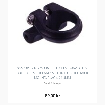
PASSPORT RACKMOUNT SEATCLAMP, 6061 ALLOY -
BOLT TYPE SEATCLAMP WITH INTEGRATED RACK
MOUNT., BLACK, 31.8MM
Seat Clamps
89,00 kr