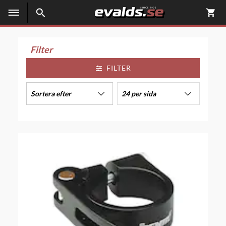
Filter
FILTER
Sortera efter
24 per sida