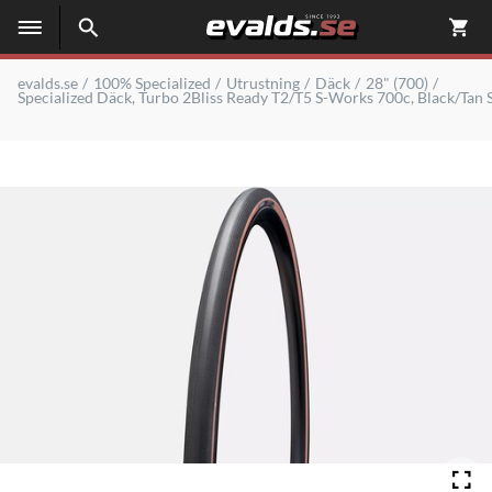
evalds.se
100% Specialized
Utrustning
Däck
28" (700)
Specialized Däck, Turbo 2Bliss Ready T2/T5 S-Works 700c, Black/Tan 