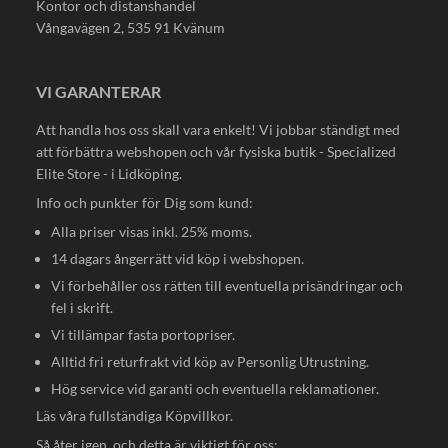
Kontor och distanshandel
Vångavägen 2, 535 91 Kvänum
VI GARANTERAR
Att handla hos oss skall vara enkelt! Vi jobbar ständigt med
att förbättra webshopen och vår fysiska butik - Specialized
Elite Store - i Lidköping.
Info och punkter för Dig som kund:
Alla priser visas inkl. 25% moms.
14 dagars ångerrätt vid köp i webshopen.
Vi förbehåller oss rätten till eventuella prisändringar och
fel i skrift.
Vi tillämpar fasta portopriser.
Alltid fri returfrakt vid köp av Personlig Utrustning.
Hög service vid garanti och eventuella reklamationer.
Läs våra fullständiga
Köpvillkor
.
Så åter igen, och detta är viktigt för oss: