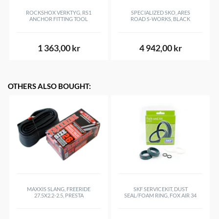
> Kanttråd: Vikbart, kan köras slanglöst
ROCKSHOX VERKTYG, RS1
SPECIALIZED SKO, ARES
> Dubbel blandning: GRIPTON® T2/T5
ANCHOR FITTING TOOL
ROAD S-WORKS, BLACK
> Punkteringsskydd: BlackBelt
> 700 x 26 mm, psi 70-110, ungefärlig vikt 260 g
1 363,00 kr
4 942,00 kr
> 700 x 28 mm, psi 70-95, ungefärlig vikt 280 g
> 700 x 30 mm, psi 65-90, ungefärlig vikt 300 g.
OTHERS ALSO BOUGHT
:
MAXXIS SLANG, FREERIDE
SKF SERVICEKIT, DUST
27.5X2.2-2.5, PRESTA
SEAL/FOAM RING, FOX AIR 34