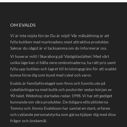
OM EVALDS
Vi är inte nöjda förrän Du är nöjd! Vår målsättning är att
fylla butiken med marknadens mest attraktiva produkter.
Saknar du något är vi tacksamma om du informerar oss.
Vi huserar mitt i Skaraborg på 'Västgötaslätten'. Med vårt
unika läge kan vi hålla nere omkostnaderna, ha rätt pris samt
fylla upp butiken och lagret till bristningsgräns för att snabbt
kunna förse dig som kund med cykel och varor.
Evalds är familjeföretaget som finns och funnits ute på
cykeltävlingarna med butik och postorder sedan början av
90-talet. Webshop startades redan 1998. Vi har ett gediget
kunnande om våra produkter. De tidigare elitcyklisterna
Tommy och Jimmy Evaldsson har samlat en stark, erfaren
och cyklande personalstyrka som gärna hjälper dig med dina
frågor och önskemål.