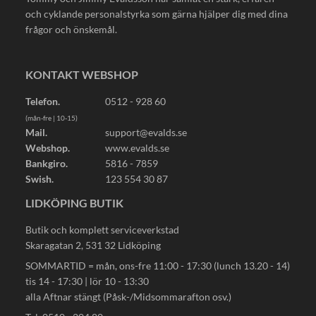
och cyklande personalstyrka som gärna hjälper dig med dina
frågor och önskemål.
KONTAKT WEBSHOP
Telefon.
0512 - 928 60
(mån-fre | 10-15)
Mail.
support@evalds.se
Webshop.
www.evalds.se
Bankgiro.
5816 - 7859
Swish.
123 554 30 87
LIDKÖPING BUTIK
Butik och komplett serviceverkstad
Skaragatan 2, 531 32 Lidköping
SOMMARTID = mån, ons-fre 11:00 - 17:30 (lunch 13.20 - 14)
tis 14 - 17:30 | lör 10 - 13:30
alla Aftnar stängt (Påsk-/Midsommarafton osv.)