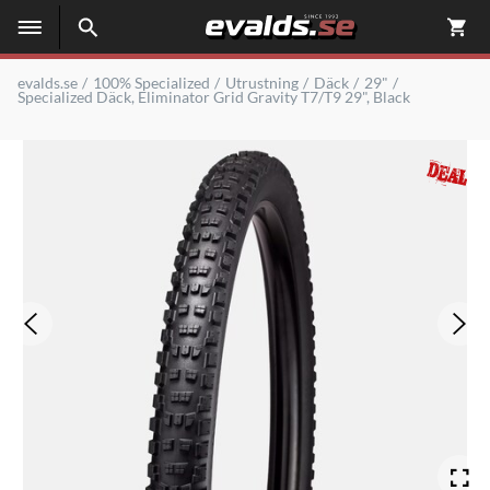
evalds.se
100% Specialized
Utrustning
Däck
29"
Specialized Däck, Eliminator Grid Gravity T7/T9 29", Black