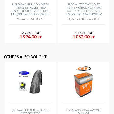
HALO BAKHJUL, COMBAT 26
SPECIALIZED DÄCK, FAST
REAR SS, SINGLE SPEED
TRAK S-WORKS/FAST TRAK
CASSETTE STD BEARING DISC
CONTROL SET LIQUID 29",
HUB, 36H INC 10T COG, WHITE
DIVERSE BREDDALTERNATIV
Wheels - MTB 26"
Optimalt XC Race KIT
2 294,00 kr
1 169,00 kr
1 994,00 kr
1 052,00 kr
OTHERS ALSO BOUGHT
:
SCHWALBE DÄCK, BIG APPLE
CST SLANG, 28/47-622/630,
28X2.0/622X50
DUNLOP