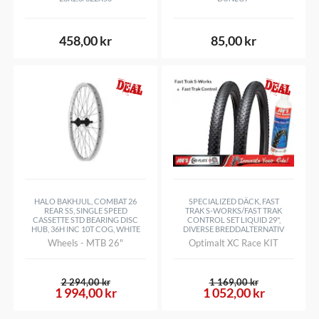
458,00 kr
85,00 kr
HALO BAKHJUL, COMBAT 26
SPECIALIZED DÄCK, FAST
REAR SS, SINGLE SPEED
TRAK S-WORKS/FAST TRAK
CASSETTE STD BEARING DISC
CONTROL SET LIQUID 29",
HUB, 36H INC 10T COG, WHITE
DIVERSE BREDDALTERNATIV
Wheels - MTB 26"
Optimalt XC Race KIT
2 294,00 kr
1 169,00 kr
1 994,00 kr
1 052,00 kr