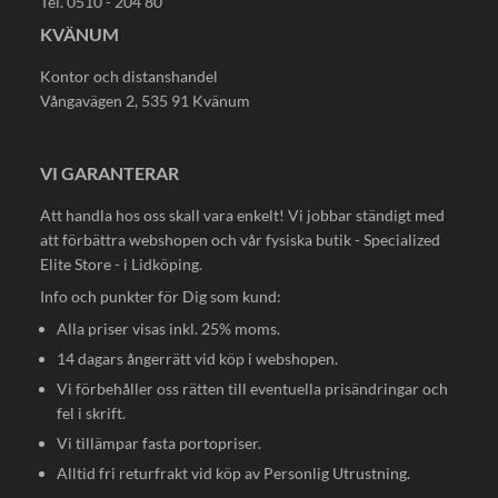
Tel. 0510 - 204 80
KVÄNUM
Kontor och distanshandel
Vångavägen 2, 535 91 Kvänum
VI GARANTERAR
Att handla hos oss skall vara enkelt! Vi jobbar ständigt med
att förbättra webshopen och vår fysiska butik - Specialized
Elite Store - i Lidköping.
Info och punkter för Dig som kund:
Alla priser visas inkl. 25% moms.
14 dagars ångerrätt vid köp i webshopen.
Vi förbehåller oss rätten till eventuella prisändringar och
fel i skrift.
Vi tillämpar fasta portopriser.
Alltid fri returfrakt vid köp av Personlig Utrustning.