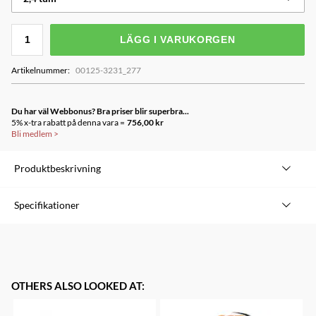
LÄGG I VARUKORGEN
Artikelnummer
:
00125-3231_277
Du har väl Webbonus? Bra priser blir superbra...
5% x-tra rabatt på denna vara =
756,00 kr
Bli medlem
>
Produktbeskrivning
Eliminator är däcket för Enduro-cyklisten!
Specifikationer
Varumärke
Specialized
Användning - Trail, enduro, DH och el-MTB – bak
Underlag - Varierande underlag för stigcykling
Modell
Eliminator Grid Gravity T7/T9
Stomme - Grid Gravity på 60 TPI
Färg
Svart
OTHERS ALSO LOOKED AT
:
Gummi­blandning - Kombon GRIPTON T7/T9 för bästa fart och
Storlek
29"
kontroll