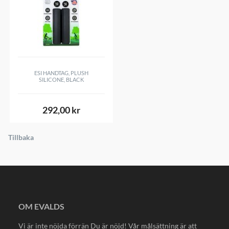
BAK
:
The Renegade is perfect for fast accelerations, climbing in hard-
pack terrain and podium finishes. Our fastest-rolling cross-
country tread receives an elevated shoulder height to confidently
ESI HANDTAG, PLUSH
carry speed through turns. Our Block-In-Block design uses a taller
SILICONE, BLACK
adaptable inner block to pierce the ground and claw for traction.
The larger outer structure supports the inner block for additional
292,00 kr
speed, traction, support and stable handling. Choose between our
fast rolling T5, grippy trail T7 or our cross-country race ready
Tillbaka
dual T5/T7 compounds for the perfect tire in any condition.
Casing: 60 TPI, light and durable do it all XC construction
Bead: Foldable.
Butyl wrapped bead = 2Bliss Ready.
Compound: GRIPTON® T5.
OM EVALDS
29 x 2.2", PSI 25-50, approximate weight 615g.
29 x 2.35", PSI 25-50, approximate weight 645g.
Vi är inte nöjda förrän Du är nöjd! Vår målsättning är att