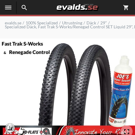
evalds.se
100% Specialized
Utrustning
Däck
29"
Specialized Däck, Fast Trak S-Works/Renegad Control SET Liquid 29", 