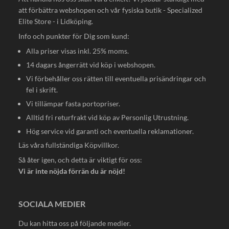
att förbättra webshopen och vår fysiska butik - Specialized
Elite Store - i Lidköping.
Info och punkter för Dig som kund:
Alla priser visas inkl. 25% moms.
14 dagars ångerrätt vid köp i webshopen.
Vi förbehåller oss rätten till eventuella prisändringar och
fel i skrift.
Vi tillämpar fasta portopriser.
Alltid fri returfrakt vid köp av Personlig Utrustning.
Hög service vid garanti och eventuella reklamationer.
Läs våra fullständiga
Köpvillkor
.
Så åter igen, och detta är viktigt för oss:
Vi är inte nöjda förrän du är nöjd!
SOCIALA MEDIER
Du kan hitta oss på följande medier.