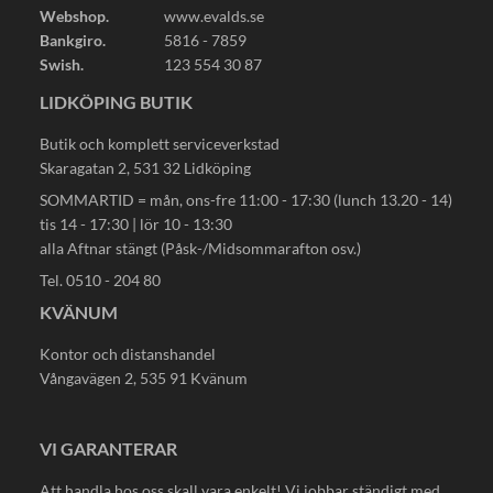
Webshop.
www.evalds.se
Bankgiro.
5816 - 7859
Swish.
123 554 30 87
LIDKÖPING BUTIK
Butik och komplett serviceverkstad
Skaragatan 2, 531 32 Lidköping
SOMMARTID = mån, ons-fre 11:00 - 17:30 (lunch 13.20 - 14)
tis 14 - 17:30 | lör 10 - 13:30
alla Aftnar stängt (Påsk-/Midsommarafton osv.)
Tel. 0510 - 204 80
KVÄNUM
Kontor och distanshandel
Vångavägen 2, 535 91 Kvänum
VI GARANTERAR
Att handla hos oss skall vara enkelt! Vi jobbar ständigt med