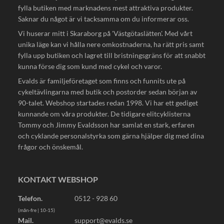
fylla butiken med marknadens mest attraktiva produkter.
Saknar du något är vi tacksamma om du informerar oss.
Vi huserar mitt i Skaraborg på 'Västgötaslätten'. Med vårt
unika läge kan vi hålla nere omkostnaderna, ha rätt pris samt
fylla upp butiken och lagret till bristningsgräns för att snabbt
kunna förse dig som kund med cykel och varor.
Evalds är familjeföretaget som finns och funnits ute på
cykeltävlingarna med butik och postorder sedan början av
90-talet. Webshop startades redan 1998. Vi har ett gediget
kunnande om våra produkter. De tidigare elitcyklisterna
Tommy och Jimmy Evaldsson har samlat en stark, erfaren
och cyklande personalstyrka som gärna hjälper dig med dina
frågor och önskemål.
KONTAKT WEBSHOP
Telefon.
0512 - 928 60
(mån-fre | 10-15)
Mail.
support@evalds.se