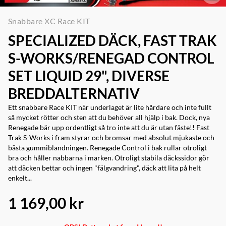
Snabbare XC Race KIT
SPECIALIZED DÄCK, FAST TRAK
S-WORKS/RENEGAD CONTROL
SET LIQUID 29", DIVERSE
BREDDALTERNATIV
Ett snabbare Race KIT när underlaget är lite hårdare och inte fullt
så mycket rötter och sten att du behöver all hjälp i bak. Dock, nya
Renegade bär upp ordentligt så tro inte att du är utan fäste!! Fast
Trak S-Works i fram styrar och bromsar med absolut mjukaste och
bästa gummiblandningen. Renegade Control i bak rullar otroligt
bra och håller nabbarna i marken. Otroligt stabila däckssidor gör
att däcken bettar och ingen "fälgvandring", däck att lita på helt
enkelt...
1 169,00 kr