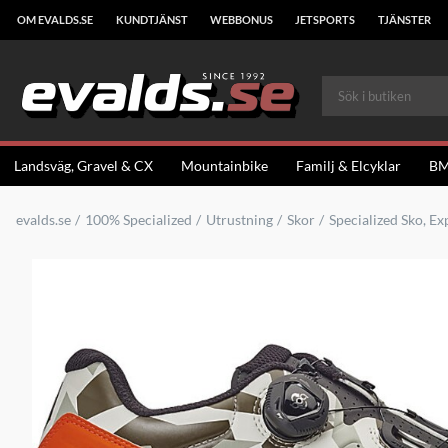
OM EVALDS.SE
KUNDTJÄNST
WEBBONUS
JETSPORTS
TJÄNSTER
Landsväg, Gravel & CX
Mountainbike
Familj & Elcyklar
B
evalds.se
100% Specialized
Utrustning
Skor
Specialized Sko, E