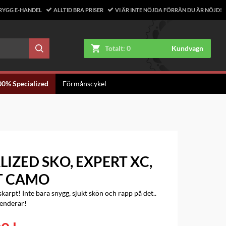
RYGG E-HANDEL
ALLTID BRA PRISER
VI ÄR INTE NÖJDA FÖRRÄN DU ÄR NÖJD!
Totalt:
0
Kundvagn
00% Specialized
Förmånscykel
LIZED SKO, EXPERT XC,
T CAMO
skarpt! Inte bara snygg, sjukt skön och rapp på det..
enderar!