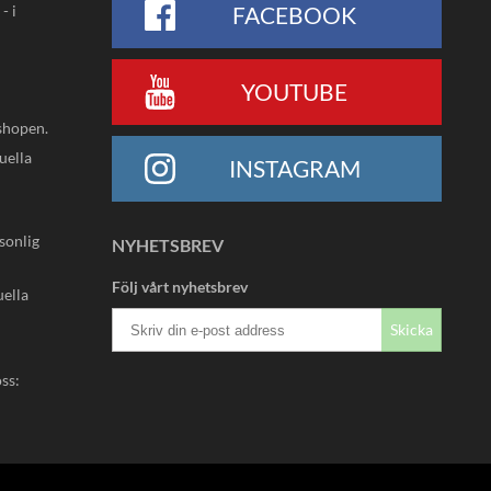
- i
FACEBOOK
YOUTUBE
shopen.
uella
INSTAGRAM
rsonlig
NYHETSBREV
Följ vårt nyhetsbrev
uella
Skicka
oss: