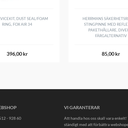
RVICEKIT, DUST SEAL/FOAM
HERRMANS SÄKERHETSRE
RING, FOX AIR 34
STINGPINNE MED REFLE
PAKETHÅLLARE, DIVE
FÄRGALTERNATIV
396,00 kr
85,00 kr
EBSHOP
VI GARANTERAR
512 - 928 60
Att handla hos oss skall vara enkelt!
ständigt med att förbättra webshop