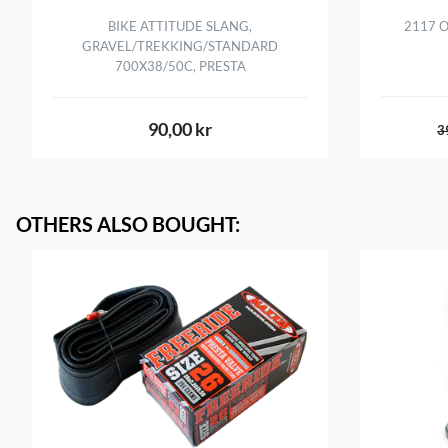
BIKE ATTITUDE SLANG,
2117 
GRAVEL/TREKKING/STANDARD
700X38/50C, PRESTA
90,00 kr
3
OTHERS ALSO BOUGHT
: