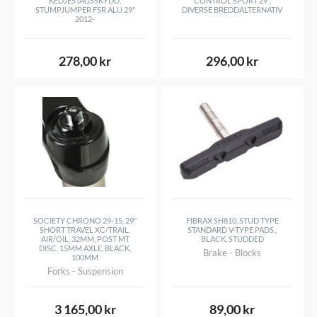
KEDJESTAGSSKYDD,
CONTROL SPORT 29",
STUMPJUMPER FSR ALU 29"
DIVERSE BREDDALTERNATIV
2012-
278,00 kr
296,00 kr
SOCIETY CHRONO 29-15, 29"
FIBRAX SH810, STUD TYPE
SHORT TRAVEL XC/TRAIL,
STANDARD V-TYPE PADS.,
AIR/OIL, 32MM, POST MT
BLACK, STUDDED
DISC. 15MM AXLE, BLACK,
Brake - Blocks
100MM
Forks - Suspension
3 165,00 kr
89,00 kr