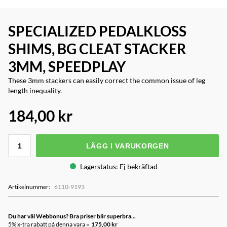
SPECIALIZED PEDALKLOSS
SHIMS, BG CLEAT STACKER
3MM, SPEEDPLAY
These 3mm stackers can easily correct the common issue of leg
length inequality.
184,00 kr
LÄGG I VARUKORGEN
Lagerstatus
:
Ej bekräftad
Artikelnummer
:
6110-9193
Du har väl Webbonus? Bra priser blir superbra...
5% x-tra rabatt på denna vara =
175,00 kr