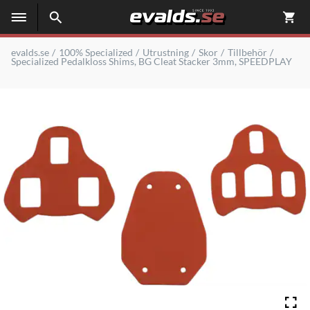
evalds.se
100% Specialized
Utrustning
Skor
Tillbehör
Specialized Pedalkloss Shims, BG Cleat Stacker 3mm, SPEEDPLAY