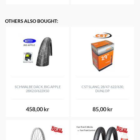
OTHERS ALSO BOUGHT
:
SCHWALBE DÄCK, BIG APPLE
CST SLANG, 28/47-622/630,
28X2.0/622X50
DUNLOP
458,00 kr
85,00 kr