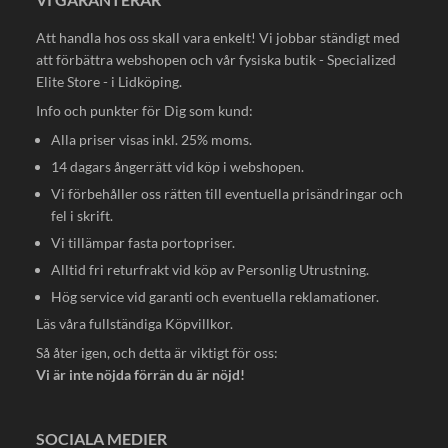
Att handla hos oss skall vara enkelt! Vi jobbar ständigt med
att förbättra webshopen och vår fysiska butik - Specialized
Elite Store - i Lidköping.
Info och punkter för Dig som kund:
Alla priser visas inkl. 25% moms.
14 dagars ångerrätt vid köp i webshopen.
Vi förbehåller oss rätten till eventuella prisändringar och
fel i skrift.
Vi tillämpar fasta portopriser.
Alltid fri returfrakt vid köp av Personlig Utrustning.
Hög service vid garanti och eventuella reklamationer.
Läs våra fullständiga
Köpvillkor
.
Så åter igen, och detta är viktigt för oss:
Vi är inte nöjda förrän du är nöjd!
SOCIALA MEDIER