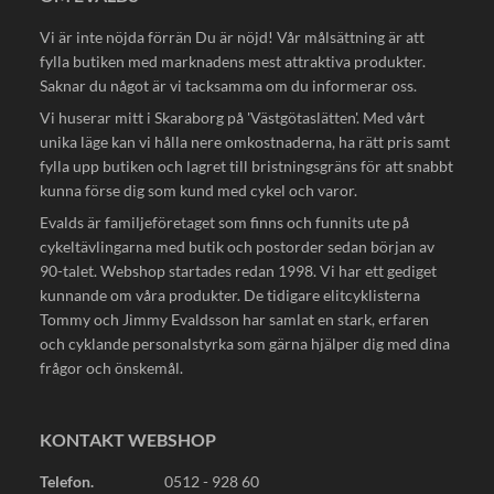
Vi är inte nöjda förrän Du är nöjd! Vår målsättning är att
fylla butiken med marknadens mest attraktiva produkter.
Saknar du något är vi tacksamma om du informerar oss.
Vi huserar mitt i Skaraborg på 'Västgötaslätten'. Med vårt
unika läge kan vi hålla nere omkostnaderna, ha rätt pris samt
fylla upp butiken och lagret till bristningsgräns för att snabbt
kunna förse dig som kund med cykel och varor.
Evalds är familjeföretaget som finns och funnits ute på
cykeltävlingarna med butik och postorder sedan början av
90-talet. Webshop startades redan 1998. Vi har ett gediget
kunnande om våra produkter. De tidigare elitcyklisterna
Tommy och Jimmy Evaldsson har samlat en stark, erfaren
och cyklande personalstyrka som gärna hjälper dig med dina
frågor och önskemål.
KONTAKT WEBSHOP
Telefon.
0512 - 928 60