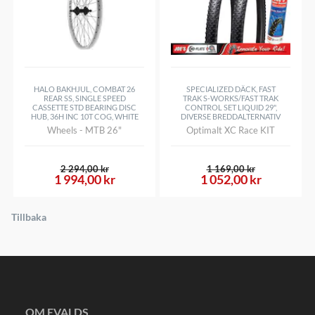
HALO BAKHJUL, COMBAT 26
SPECIALIZED DÄCK, FAST
REAR SS, SINGLE SPEED
TRAK S-WORKS/FAST TRAK
CASSETTE STD BEARING DISC
CONTROL SET LIQUID 29",
HUB, 36H INC 10T COG, WHITE
DIVERSE BREDDALTERNATIV
Wheels - MTB 26"
Optimalt XC Race KIT
2 294,00 kr
1 169,00 kr
1 994,00 kr
1 052,00 kr
Tillbaka
OM EVALDS