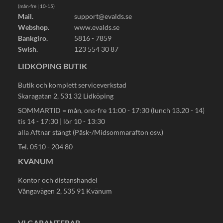
(mån-fre | 10-15)
Mail.
support@evalds.se
Webshop.
www.evalds.se
Bankgiro.
5816 - 7859
Swish.
123 554 30 87
LIDKÖPING BUTIK
Butik och komplett serviceverkstad
Skaragatan 2, 531 32 Lidköping
SOMMARTID = mån, ons-fre 11:00 - 17:30 (lunch 13.20 - 14)
tis 14 - 17:30 | lör 10 - 13:30
alla Aftnar stängt (Påsk-/Midsommarafton osv.)
Tel. 0510 - 204 80
KVÄNUM
Kontor och distanshandel
Vångavägen 2, 535 91 Kvänum
VI GARANTERAR