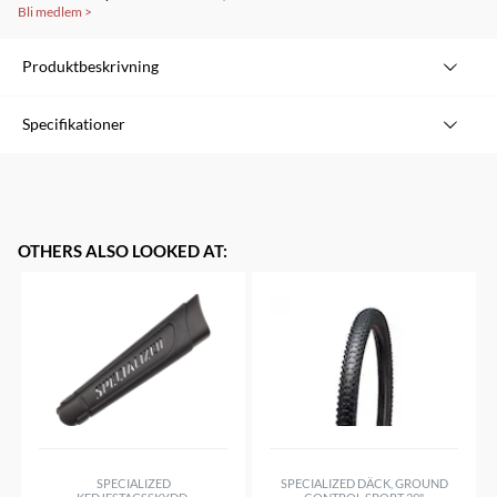
Bli medlem
>
Produktbeskrivning
>External cleat lift for addressing leg length inequality
Specifikationer
>Shaped to fit SPD SL, Look KEO and Speedplay
>Includes longer screws
OTHERS ALSO LOOKED AT
:
SPECIALIZED
SPECIALIZED DÄCK, GROUND