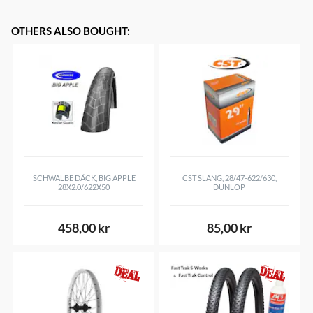
OTHERS ALSO BOUGHT
:
SCHWALBE DÄCK, BIG APPLE
CST SLANG, 28/47-622/630,
28X2.0/622X50
DUNLOP
458,00 kr
85,00 kr