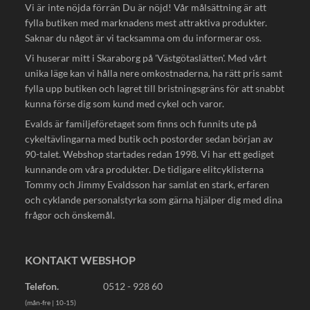
Vi är inte nöjda förrän Du är nöjd! Vår målsättning är att
fylla butiken med marknadens mest attraktiva produkter.
Saknar du något är vi tacksamma om du informerar oss.
Vi huserar mitt i Skaraborg på 'Västgötaslätten'. Med vårt
unika läge kan vi hålla nere omkostnaderna, ha rätt pris samt
fylla upp butiken och lagret till bristningsgräns för att snabbt
kunna förse dig som kund med cykel och varor.
Evalds är familjeföretaget som finns och funnits ute på
cykeltävlingarna med butik och postorder sedan början av
90-talet. Webshop startades redan 1998. Vi har ett gediget
kunnande om våra produkter. De tidigare elitcyklisterna
Tommy och Jimmy Evaldsson har samlat en stark, erfaren
och cyklande personalstyrka som gärna hjälper dig med dina
frågor och önskemål.
KONTAKT WEBSHOP
Telefon.
0512 - 928 60
(mån-fre | 10-15)