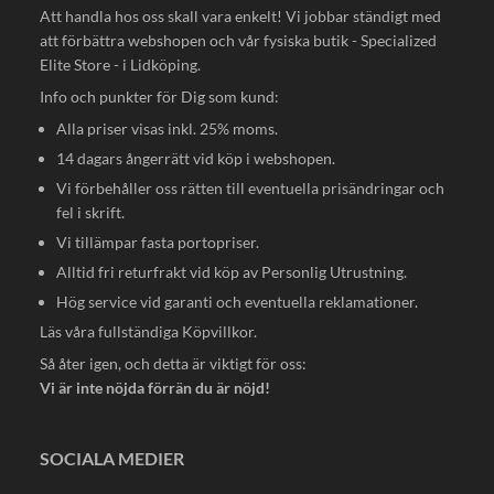
Att handla hos oss skall vara enkelt! Vi jobbar ständigt med
att förbättra webshopen och vår fysiska butik - Specialized
Elite Store - i Lidköping.
Info och punkter för Dig som kund:
Alla priser visas inkl. 25% moms.
14 dagars ångerrätt vid köp i webshopen.
Vi förbehåller oss rätten till eventuella prisändringar och
fel i skrift.
Vi tillämpar fasta portopriser.
Alltid fri returfrakt vid köp av Personlig Utrustning.
Hög service vid garanti och eventuella reklamationer.
Läs våra fullständiga
Köpvillkor
.
Så åter igen, och detta är viktigt för oss:
Vi är inte nöjda förrän du är nöjd!
SOCIALA MEDIER