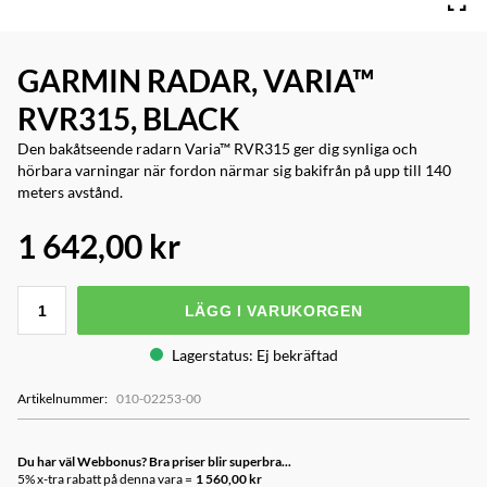
GARMIN RADAR, VARIA™
RVR315, BLACK
Den bakåtseende radarn Varia™ RVR315 ger dig synliga och
hörbara varningar när fordon närmar sig bakifrån på upp till 140
meters avstånd.
1 642,00 kr
LÄGG I VARUKORGEN
Lagerstatus
:
Ej bekräftad
Artikelnummer
:
010-02253-00
Du har väl Webbonus? Bra priser blir superbra...
5% x-tra rabatt på denna vara =
1 560,00 kr