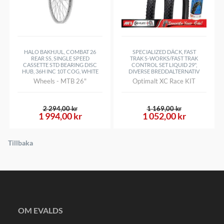
HALO BAKHJUL, COMBAT 26
SPECIALIZED DÄCK, FAST
REAR SS, SINGLE SPEED
TRAK S-WORKS/FAST TRAK
CASSETTE STD BEARING DISC
CONTROL SET LIQUID 29",
HUB, 36H INC 10T COG, WHITE
DIVERSE BREDDALTERNATIV
Wheels - MTB 26"
Optimalt XC Race KIT
2 294,00 kr
1 169,00 kr
1 994,00 kr
1 052,00 kr
Tillbaka
OM EVALDS