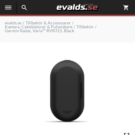
evalds.se
Tillbehör & Accessoarer
Kamera, Cykeldatorer & Pulsmätare
Tillbehör
Garmin Radar, Varia™ RVR315, Black