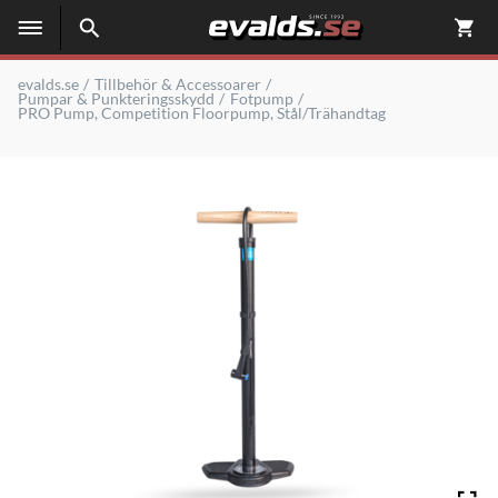
evalds.se
Tillbehör & Accessoarer
Pumpar & Punkteringsskydd
Fotpump
PRO Pump, Competition Floorpump, Stål/Trähandtag