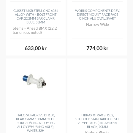
GUSSET MXR STEM, CNC 6061
WORKS COMPONENTS DREV,
ALLOY WITH 4 BOLT FRONT
DIRECT MOUNT RACE FACE
CAP, 22.2MM BAR CLAMP,
CINCH ALU OVAL, SVART
BLUE, 53MM
Narrow Wide
Stems - Ahead BMX (22.2
bar unless noted)
633,00 kr
774,00 kr
HALO SUPADRIVE DH150,
FIBRAX XTRAX SH102,
REAR 12MM 150MM OLD -
STUDDED STANDARD OFFSET
FORGED/CNC ALLOY, HG
V-TYPE PADS. (PACK/10PR),
ALLOY F/HUB (NO AXLE),
BLACK, 70MM
WHITE, 32H
Brake - Blocks