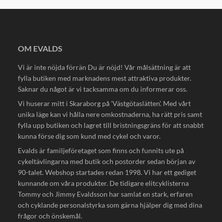
OM EVALDS
Vi är inte nöjda förrän Du är nöjd! Vår målsättning är att
fylla butiken med marknadens mest attraktiva produkter.
Saknar du något är vi tacksamma om du informerar oss.
Vi huserar mitt i Skaraborg på 'Västgötaslätten'. Med vårt
unika läge kan vi hålla nere omkostnaderna, ha rätt pris samt
fylla upp butiken och lagret till bristningsgräns för att snabbt
kunna förse dig som kund med cykel och varor.
Evalds är familjeföretaget som finns och funnits ute på
cykeltävlingarna med butik och postorder sedan början av
90-talet. Webshop startades redan 1998. Vi har ett gediget
kunnande om våra produkter. De tidigare elitcyklisterna
Tommy och Jimmy Evaldsson har samlat en stark, erfaren
och cyklande personalstyrka som gärna hjälper dig med dina
frågor och önskemål.