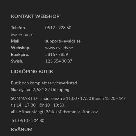
KONTAKT WEBSHOP
Telefon.
0512 - 928 60
(mån-fre | 10-15)
Mail.
support@evalds.se
Webshop.
www.evalds.se
Bankgiro.
5816 - 7859
Swish.
123 554 30 87
LIDKÖPING BUTIK
Butik och komplett serviceverkstad
Skaragatan 2, 531 32 Lidköping
SOMMARTID = mån, ons-fre 11:00 - 17:30 (lunch 13.20 - 14)
tis 14 - 17:30 | lör 10 - 13:30
alla Aftnar stängt (Påsk-/Midsommarafton osv.)
Tel. 0510 - 204 80
KVÄNUM