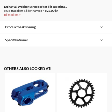
Du har väl Webbonus? Bra priser blir superbra...
5% x-tra rabatt på denna vara =
522,00 kr
Bli medlem
>
Produktbeskrivning
COMPETITION FLOORPUMP
Specifikationer
Steel barrel and base
Varumärke
PRO
Presta and Schrader
Modell
Competition Floorpump
Wooden handle
Snaplock EZ head
Typ
Golv
OTHERS ALSO LOOKED AT
:
Ventil
Presta och Schrader
PSI
160 / 11 Bar
Vikt
-
Övrigt
-