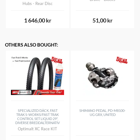
Hubs - Rear Disc
1 646,00 kr
51,00 kr
OTHERS ALSO BOUGHT
:
SPECIALIZED DÄCK, FAST
SHIMANO PEDAL, PD-M8100-
TRAK S-WORKS/FAST TRAK
UG GRX, UNITED
CONTROL SET LIQUID 29",
DIVERSE BREDDALTERNATIV
Optimalt XC Race KIT