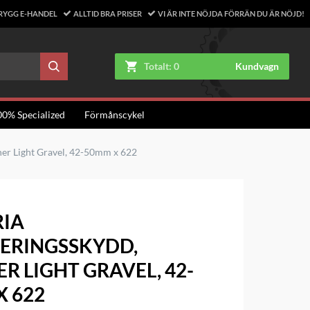
RYGG E-HANDEL
ALLTID BRA PRISER
VI ÄR INTE NÖJDA FÖRRÄN DU ÄR NÖJD!
Totalt:
0
Kundvagn
00% Specialized
Förmånscykel
iner Light Gravel, 42-50mm x 622
RIA
ERINGSSKYDD,
ER LIGHT GRAVEL, 42-
X 622