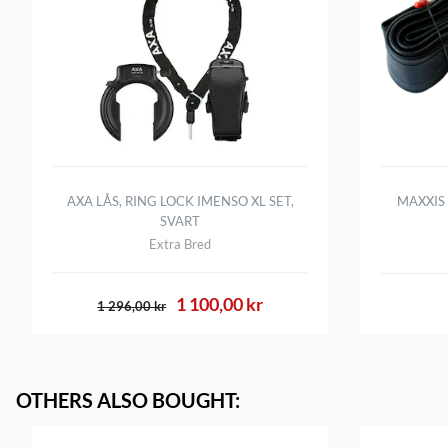
AXA LÅS, RING LOCK IMENSO XL SET,
MAXXIS 
SVART
Extra Bred
1 100,00 kr
1 296,00 kr
OTHERS ALSO BOUGHT
: