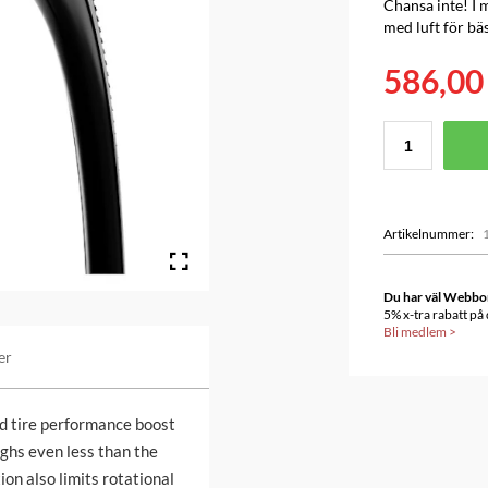
Chansa inte! I 
med luft för bäs
586,00
Artikelnummer
:
Du har väl Webbonu
5% x-tra rabatt på
Bli medlem
>
er
and tire performance boost
ighs even less than the
ion also limits rotational