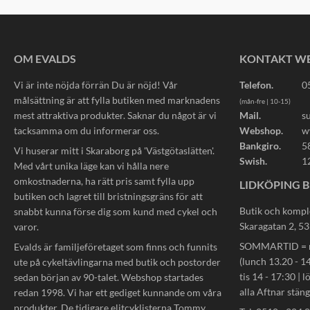
OM EVALDS
KONTAKT W
Vi är inte nöjda förrän Du är nöjd! Vår
Telefon.
0
målsättning är att fylla butiken med marknadens
(mån-fre | 10-15)
mest attraktiva produkter. Saknar du något är vi
Mail.
s
tacksamma om du informerar oss.
Webshop.
w
Bankgiro.
5
Vi huserar mitt i Skaraborg på 'Västgötaslätten'.
Swish.
1
Med vårt unika läge kan vi hålla nere
omkostnaderna, ha rätt pris samt fylla upp
LIDKÖPING B
butiken och lagret till bristningsgräns för att
Butik och kompl
snabbt kunna förse dig som kund med cykel och
Skaragatan 2, 5
varor.
SOMMARTID = må
Evalds är familjeföretaget som finns och funnits
(lunch 13.20 - 14
ute på cykeltävlingarna med butik och postorder
tis 14 - 17:30 | l
sedan början av 90-talet. Webshop startades
alla Aftnar stän
redan 1998. Vi har ett gediget kunnande om våra
produkter. De tidigare elitcyklisterna Tommy