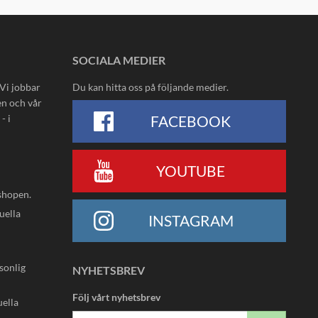
SOCIALA MEDIER
 Vi jobbar
Du kan hitta oss på följande medier.
en och vår
- i
FACEBOOK
YOUTUBE
shopen.
uella
INSTAGRAM
rsonlig
NYHETSBREV
Följ vårt nyhetsbrev
uella