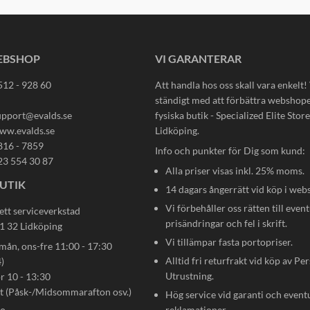
EBSHOP
VI GARANTERAR
512 - 928 60
Att handla hos oss skall vara enkelt!
ständigt med att förbättra webshop
upport@evalds.se
fysiska butik - Specialized Elite Store 
ww.evalds.se
Lidköping.
816 - 7859
Info och punkter för Dig som kund:
23 554 30 87
Alla priser visas inkl. 25% moms.
UTIK
14 dagars ångerrätt vid köp i web
Vi förbehåller oss rätten till event
ett serviceverkstad
prisändringar och fel i skrift.
31 32 Lidköping
Vi tillämpar fasta portopriser.
n, ons-fre 11:00 - 17:30
Alltid fri returfrakt vid köp av Pe
)
Utrustning.
ör 10 - 13:30
gt (Påsk-/Midsommarafton osv.)
Hög service vid garanti och event
reklamationer.