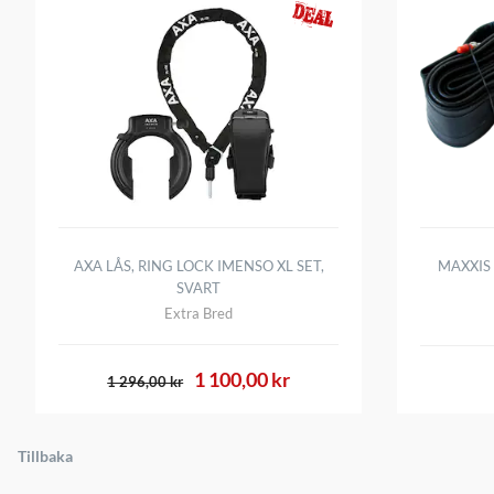
AXA LÅS, RING LOCK IMENSO XL SET,
MAXXIS 
SVART
Extra Bred
1 100,00 kr
1 296,00 kr
Tillbaka