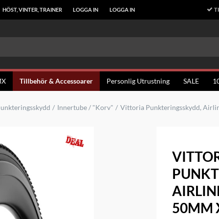
T
HÖST, VINTER, TRAINER
LOGGA IN
LOGGA IN
MX
Tillbehör & Accessoarer
Personlig Utrustning
SALE
1
unkteringsskydd
Innertube / "Korv"
Vittoria Punkteringsskydd, Airl
VITTO
PUNKT
AIRLIN
50MM 