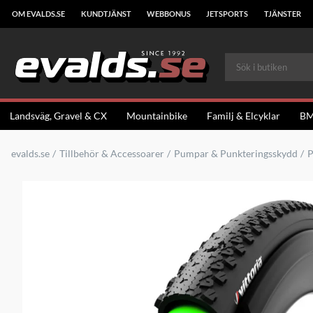
OM EVALDS.SE
KUNDTJÄNST
WEBBONUS
JETSPORTS
TJÄNSTER
Landsväg, Gravel & CX
Mountainbike
Familj & Elcyklar
B
evalds.se
Tillbehör & Accessoarer
Pumpar & Punkteringsskydd
P