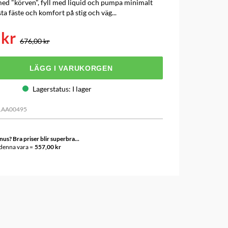
med "körven", fyll med liquid och pumpa minimalt
ta fäste och komfort på stig och väg...
 kr
676,00 kr
LÄGG I VARUKORGEN
Lagerstatus
:
I lager
1AA00495
s? Bra priser blir superbra...
 denna vara =
557,00 kr