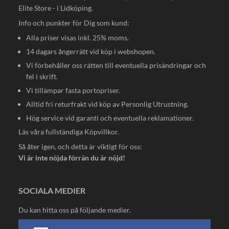
Elite Store - i Lidköping.
Info och punkter för Dig som kund:
Alla priser visas inkl. 25% moms.
14 dagars ångerrätt vid köp i webshopen.
Vi förbehåller oss rätten till eventuella prisändringar och
fel i skrift.
Vi tillämpar fasta portopriser.
Alltid fri returfrakt vid köp av Personlig Utrustning.
Hög service vid garanti och eventuella reklamationer.
Läs våra fullständiga
Köpvillkor
.
Så åter igen, och detta är viktigt för oss:
Vi är inte nöjda förrän du är nöjd!
SOCIALA MEDIER
Du kan hitta oss på följande medier.