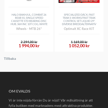
HALO BAKHJUL, COMBAT 26
SPECIALIZED DÄCK, FAST
REAR SS, SINGLE SPEED
TRAK S-WORKS/FAST TRAK
CASSETTE STD BEARING DISC
CONTROL SET LIQUID 29",
HUB, 36H INC 10T COG, WHITE
DIVERSE BREDDALTERNATIV
Wheels - MTB 26"
Optimalt XC Race KIT
2 294,00 kr
1 169,00 kr
1 994,00 kr
1 052,00 kr
Tillbaka
OM EVALDS
Vi är inte nöjda förrän Du är nöjd! Vår målsättning är att
fylla butiken med marknadens mest attraktiva produkter.