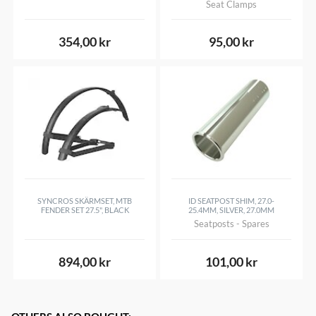
Seat Clamps
354,00 kr
95,00 kr
SYNCROS SKÄRMSET, MTB
ID SEATPOST SHIM, 27.0-
FENDER SET 27.5", BLACK
25.4MM, SILVER, 27.0MM
Seatposts - Spares
894,00 kr
101,00 kr