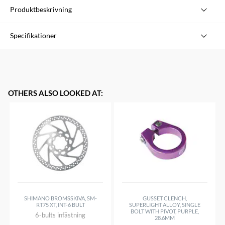
Produktbeskrivning
Jagwire CEX bromshöje 5mm, inkl
Specifikationer
ändhylsor, för Shimano,SRAM &
Varumärke
Jagwire
Campagnolo.
Modell
Bromshölje, Röd
Storlek
5 mm
OTHERS ALSO LOOKED AT
:
Längd
1200mm (1,2met), 2200mm (2,2met)
Fram
Yes
Bak
Yes
SHIMANO BROMSSKIVA, SM-
GUSSET CLENCH,
RT75 XT, INT-6 BULT
SUPERLIGHT ALLOY, SINGLE
BOLT WITH PIVOT, PURPLE,
6-bults infästning
28.6MM