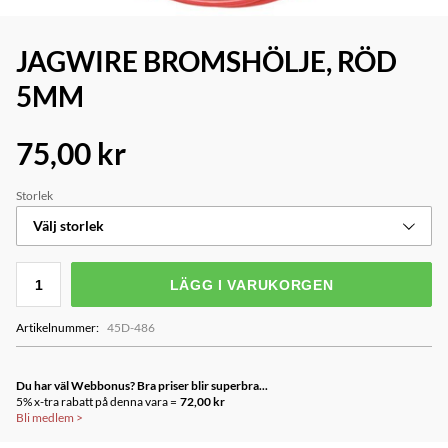
JAGWIRE BROMSHÖLJE, RÖD
5MM
75,00 kr
Storlek
Välj storlek
LÄGG I VARUKORGEN
Artikelnummer
:
45D-486
Du har väl Webbonus? Bra priser blir superbra...
5% x-tra rabatt på denna vara =
72,00 kr
Bli medlem
>