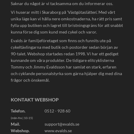
Saknar du något är vi tacksamma om du informerar oss.
Vi huserar mitt i Skaraborg på 'Västgötaslätten'. Med vårt
unika läge kan vi hålla nere omkostnaderna, ha rätt pris samt
fylla upp butiken och lagret till bristningsgräns för att snabbt
kunna förse dig som kund med cykel och varor.
Evalds är familjeföretaget som finns och funnits ute på
cykeltävlingarna med butik och postorder sedan början av
90-talet. Webshop startades redan 1998. Vi har ett gediget
kunnande om våra produkter. De tidigare elitcyklisterna
Tommy och Jimmy Evaldsson har samlat en stark, erfaren
och cyklande personalstyrka som gärna hjälper dig med dina
frågor och önskemål.
KONTAKT WEBSHOP
Telefon.
0512 - 928 60
(mån-fre | 10-15)
Mail.
support@evalds.se
Webshop.
www.evalds.se