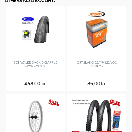
OTHERS ALSO BOUGHT
:
SCHWALBE DÄCK, BIG APPLE
CST SLANG, 28/47-622/630,
28X2.0/622X50
DUNLOP
458,00 kr
85,00 kr