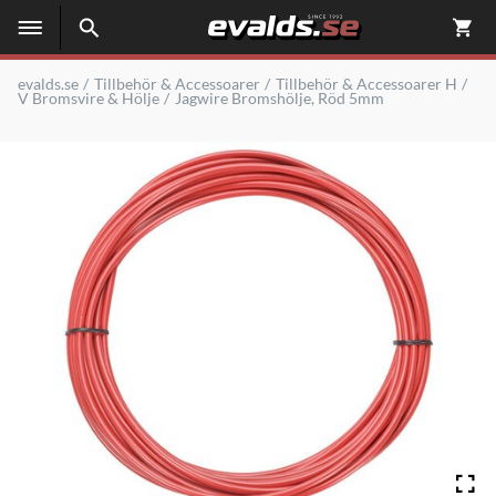
evalds.se
Tillbehör & Accessoarer
Tillbehör & Accessoarer H
V Bromsvire & Hölje
Jagwire Bromshölje, Röd 5mm