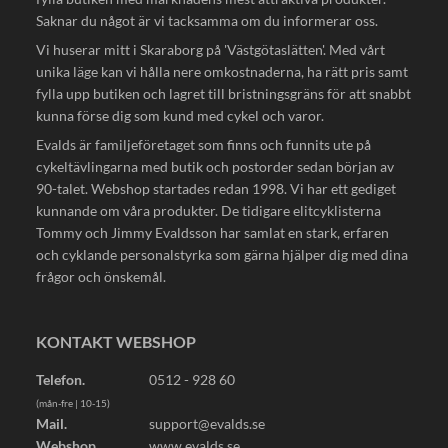
Saknar du något är vi tacksamma om du informerar oss.
Vi huserar mitt i Skaraborg på 'Västgötaslätten'. Med vårt
unika läge kan vi hålla nere omkostnaderna, ha rätt pris samt
fylla upp butiken och lagret till bristningsgräns för att snabbt
kunna förse dig som kund med cykel och varor.
Evalds är familjeföretaget som finns och funnits ute på
cykeltävlingarna med butik och postorder sedan början av
90-talet. Webshop startades redan 1998. Vi har ett gediget
kunnande om våra produkter. De tidigare elitcyklisterna
Tommy och Jimmy Evaldsson har samlat en stark, erfaren
och cyklande personalstyrka som gärna hjälper dig med dina
frågor och önskemål.
KONTAKT WEBSHOP
Telefon.
0512 - 928 60
(mån-fre | 10-15)
Mail.
support@evalds.se
Webshop.
www.evalds.se