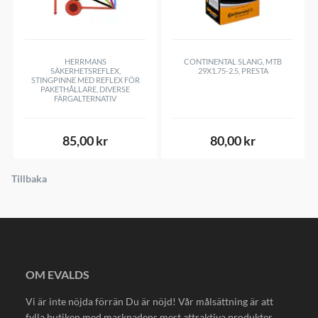
HERRMANS
CONTINENTAL SLANG, MTB
SÄKERHETSREFLEX,
29X1.75-2.5, PRESTA
STINGPINNE MED REFLEX FÖR
PAKETHÅLLARE, DIVERSE
FÄRGALTERNATIV
85,00 kr
80,00 kr
Tillbaka
OM EVALDS
Vi är inte nöjda förrän Du är nöjd! Vår målsättning är att
fylla butiken med marknadens mest attraktiva produkter.