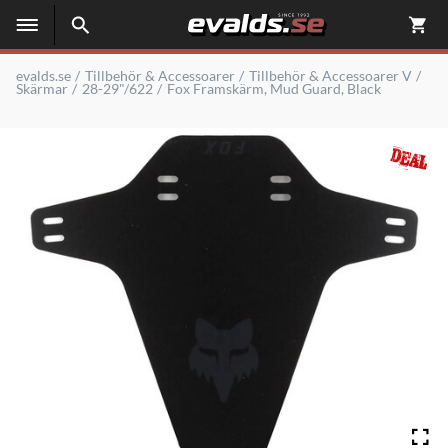
evalds.se
Tillbehör & Accessoarer
Tillbehör & Accessoarer V
Skärmar
28-29"/622
Fox Framskärm, Mud Guard, Black