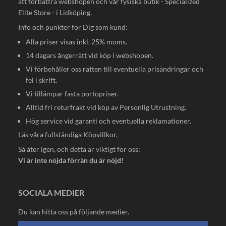
att förbättra webshopen och vår fysiska butik - Specialized
Elite Store - i Lidköping.
Info och punkter för Dig som kund:
Alla priser visas inkl. 25% moms.
14 dagars ångerrätt vid köp i webshopen.
Vi förbehåller oss rätten till eventuella prisändringar och
fel i skrift.
Vi tillämpar fasta portopriser.
Alltid fri returfrakt vid köp av Personlig Utrustning.
Hög service vid garanti och eventuella reklamationer.
Läs våra fullständiga
Köpvillkor
.
Så åter igen, och detta är viktigt för oss:
Vi är inte nöjda förrän du är nöjd!
SOCIALA MEDIER
Du kan hitta oss på följande medier.