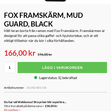
FOX FRAMSKÄRM, MUD
GUARD, BLACK
Håll leran borta från ramen med Fox Framskärm. Framskärmen är
designat för att passa olika gaffel- och hjulstorlekar, och är ett
viktigt tillbehör när du kör i våta förhållanden.
166,00 kr
196,00 kr
LÄGG I VARUKORGEN
Lagerstatus
:
Ej bekräftad
Artikelnummer
:
31192-001-OS
Du har väl Webbonus? Bra priser blir superbra...
5% x-tra rabatt på denna vara =
158,00 kr
Bli medlem
>