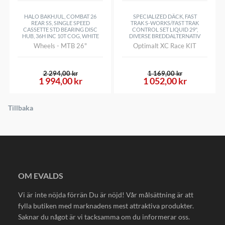
HALO BAKHJUL, COMBAT 26
SPECIALIZED DÄCK, FAST
REAR SS, SINGLE SPEED
TRAK S-WORKS/FAST TRAK
CASSETTE STD BEARING DISC
CONTROL SET LIQUID 29",
HUB, 36H INC 10T COG, WHITE
DIVERSE BREDDALTERNATIV
Wheels - MTB 26"
Optimalt XC Race KIT
2 294,00 kr
1 169,00 kr
1 994,00 kr
1 052,00 kr
Tillbaka
OM EVALDS
Vi är inte nöjda förrän Du är nöjd! Vår målsättning är att
fylla butiken med marknadens mest attraktiva produkter.
Saknar du något är vi tacksamma om du informerar oss.