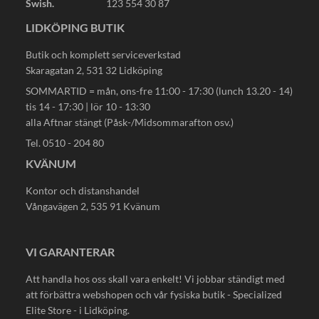
Swish.
123 554 30 87
LIDKÖPING BUTIK
Butik och komplett serviceverkstad
Skaragatan 2, 531 32 Lidköping
SOMMARTID = mån, ons-fre 11:00 - 17:30 (lunch 13.20 - 14)
tis 14 - 17:30 | lör 10 - 13:30
alla Aftnar stängt (Påsk-/Midsommarafton osv.)
Tel. 0510 - 204 80
KVÄNUM
Kontor och distanshandel
Vångavägen 2, 535 91 Kvänum
VI GARANTERAR
Att handla hos oss skall vara enkelt! Vi jobbar ständigt med
att förbättra webshopen och vår fysiska butik - Specialized
Elite Store - i Lidköping.