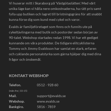
Vi huserar mitt i Skaraborg på 'Västgötaslätten'. Med vårt
unika läge kan vi hålla nere omkostnaderna, ha rätt pris samt
fylla upp butiken och lagret till bristningsgräns för att snabbt
kunna förse dig som kund med cykel och varor.
Evalds är familjeföretaget som finns och funnits ute på
cykeltävlingarna med butik och postorder sedan början av
90-talet. Webshop startades redan 1998. Vi har ett gediget
kunnande om våra produkter. De tidigare elitcyklisterna
Tommy och Jimmy Evaldsson har samlat en stark, erfaren
och cyklande personalstyrka som gärna hjälper dig med dina
frågor och önskemål.
KONTAKT WEBSHOP
Telefon.
0512 - 928 60
(mån-fre | 10-15)
Mail.
support@evalds.se
Webshop.
www.evalds.se
Bankgiro.
5816 - 7859