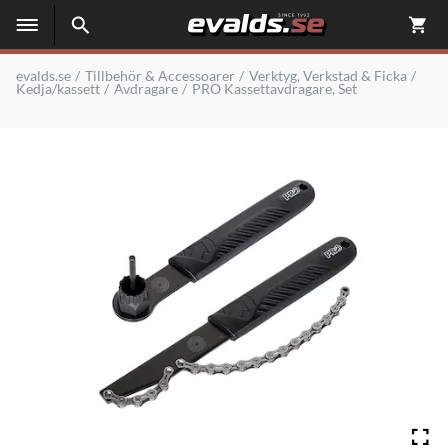
evalds.se
Tillbehör & Accessoarer
Verktyg, Verkstad & Ficka
Kedja/kassett
Avdragare
PRO Kassettavdragare, Set