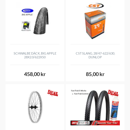
SCHWALBE DÄCK, BIG APPLE
CST SLANG, 28/47-622/630,
28X2.0/622X50
DUNLOP
458,00 kr
85,00 kr