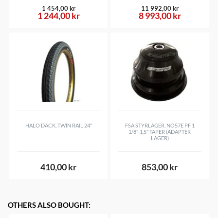
1 454,00 kr
11 992,00 kr
1 244,00 kr
8 993,00 kr
HALO DÄCK, TWIN RAIL 24"
FSA STYRLAGER, NO57E PF 1
1/8"-1,5" TAPER (ADAPTER
LAGER)
410,00 kr
853,00 kr
OTHERS ALSO BOUGHT
: