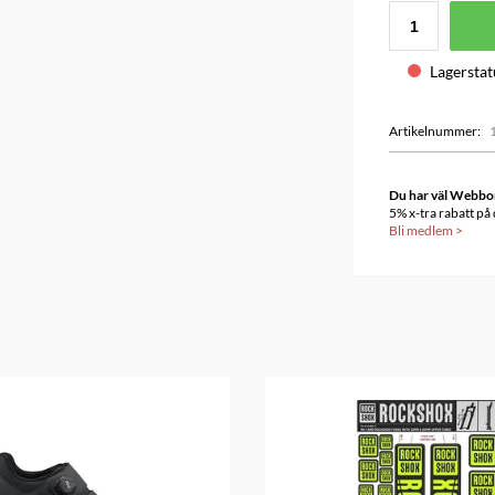
Lagerstat
Artikelnummer
:
Du har väl Webbonu
5% x-tra rabatt på
Bli medlem
>