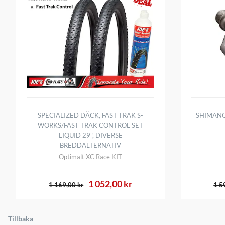
SPECIALIZED DÄCK, FAST TRAK S-
SHIMANO
WORKS/FAST TRAK CONTROL SET
LIQUID 29", DIVERSE
BREDDALTERNATIV
Optimalt XC Race KIT
1 052,00 kr
1 169,00 kr
1 5
Tillbaka