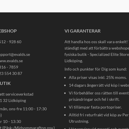
EBSHOP
VI GARANTERAR
512 - 928 60
Att handla hos oss skall vara enkelt!
ständigt med att förbättra webshop
upport@evalds.se
fysiska butik - Specialized Elite Store 
ww.evalds.se
Lidköping.
816 - 7859
Info och punkter för Dig som kund:
23 554 30 87
Alla priser visas inkl. 25% moms.
UTIK
14 dagars ångerrätt vid köp i web
Vi förbehåller oss rätten till event
ett serviceverkstad
prisändringar och fel i skrift.
31 32 Lidköping
Vi tillämpar fasta portopriser.
n, ons-fre 11:00 - 17:30
Alltid fri returfrakt vid köp av Pe
)
Utrustning.
ör 10 - 13:30
gt (Påsk-/Midsommarafton osv.)
Hög service vid garanti och event