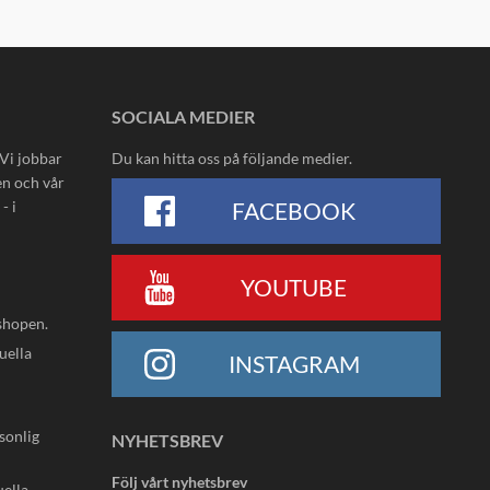
SOCIALA MEDIER
 Vi jobbar
Du kan hitta oss på följande medier.
en och vår
- i
FACEBOOK
YOUTUBE
shopen.
uella
INSTAGRAM
rsonlig
NYHETSBREV
Följ vårt nyhetsbrev
uella