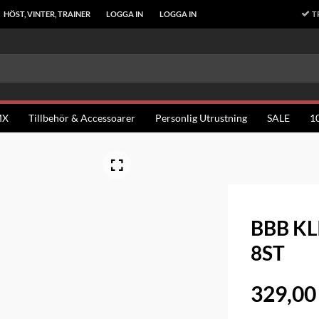
T
HÖST, VINTER, TRAINER
LOGGA IN
LOGGA IN
MX
Tillbehör & Accessoarer
Personlig Utrustning
SALE
1
BBB KL
8ST
329,00