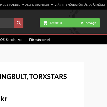
RYGG E-HANDEL
ALLTID BRA PRISER
VI ÄR INTE NÖJDA FÖRRÄN DU ÄR NÖJD!
Totalt:
0
Kundvagn
00% Specialized
Förmånscykel
INGBULT, TORXSTARS
 kr