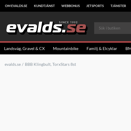
OM EVALDS.SE
KUNDTJÄNST
WEBBONUS
JETSPORTS
TJÄNSTER
Landsväg, Gravel & CX
Mountainbike
Familj & Elcyklar
B
evalds.se
BBB Klingbult, TorxStars 8st