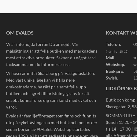
OM EVALDS
KONTAKT W
Vi är inte nöjda förrän Du är nöjd! Vår
Telefon.
0
målsättning är att fylla butiken med marknadens
(mån-fre | 10-15)
mest attraktiva produkter. Saknar du något är vi
Mail.
s
tacksamma om du informerar oss.
Webshop.
w
Bankgiro.
5
Vi huserar mitt i Skaraborg på 'Västgötaslätten'.
Swish.
1
Med vårt unika läge kan vi hålla nere
omkostnaderna, ha rätt pris samt fylla upp
LIDKÖPING B
butiken och lagret till bristningsgräns för att
Butik och kompl
snabbt kunna förse dig som kund med cykel och
Skaragatan 2, 5
varor.
SOMMARTID = må
Evalds är familjeföretaget som finns och funnits
(lunch 13.20 - 14
ute på cykeltävlingarna med butik och postorder
tis 14 - 17:30 | l
sedan början av 90-talet. Webshop startades
alla Aftnar stän
redan 1998. Vi har ett gediget kunnande om våra