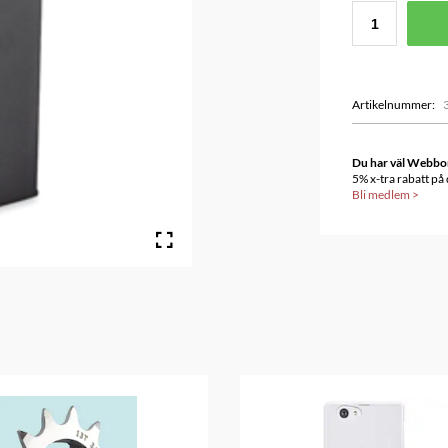
Artikelnummer
:
Du har väl Webbonu
5% x-tra rabatt på
Bli medlem
>