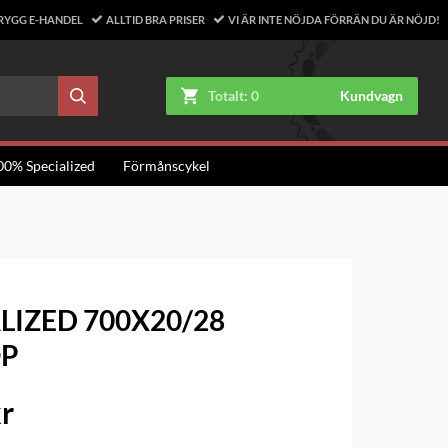
RYGG E-HANDEL
ALLTID BRA PRISER
VI ÄR INTE NÖJDA FÖRRÄN DU ÄR NÖJD!
Totalt:
0
Kundvagn
00% Specialized
Förmånscykel
LIZED 700X20/28
P
kr