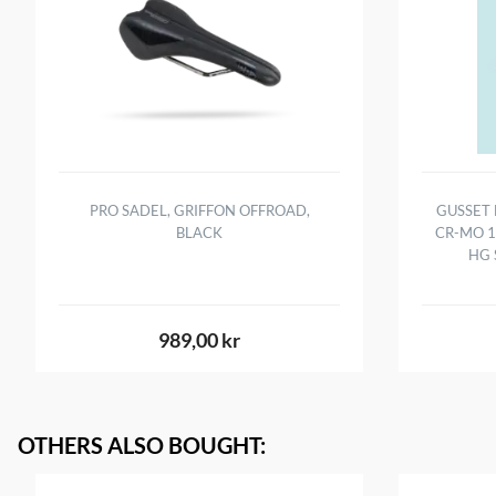
PRO SADEL, GRIFFON OFFROAD,
GUSSET 
BLACK
CR-MO 1
HG 
989,00 kr
OTHERS ALSO BOUGHT
: