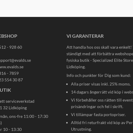
EBSHOP
VI GARANTERAR
512 - 928 60
Att handla hos oss skall vara enkelt!
ständigt med att förbättra webshop
upport@evalds.se
fysiska butik - Specialized Elite Store 
ww.evalds.se
Lidköping.
816 - 7859
Info och punkter för Dig som kund:
23 554 30 87
Alla priser visas inkl. 25% moms.
UTIK
14 dagars ångerrätt vid köp i web
Vi förbehåller oss rätten till event
ett serviceverkstad
prisändringar och fel i skrift.
31 32 Lidköping
Vi tillämpar fasta portopriser.
n, ons-fre 11:00 - 17:30
Alltid fri returfrakt vid köp av Pe
)
Utrustning.
ör 10 - 13:30