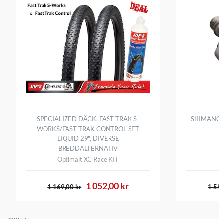
SPECIALIZED DÄCK, FAST TRAK S-
SHIMANO
WORKS/FAST TRAK CONTROL SET
LIQUID 29", DIVERSE
BREDDALTERNATIV
Optimalt XC Race KIT
1 052,00 kr
1 169,00 kr
1 5