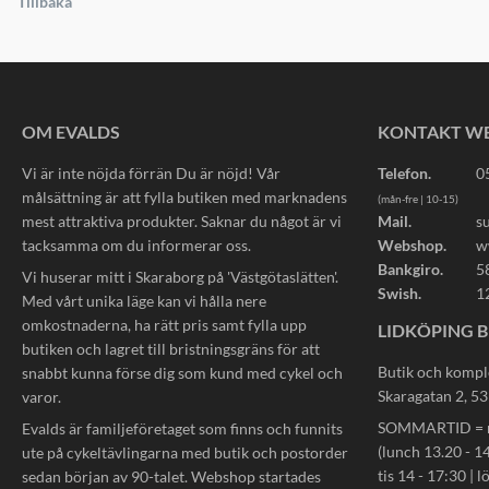
Tillbaka
OM EVALDS
KONTAKT W
Vi är inte nöjda förrän Du är nöjd! Vår
Telefon.
0
målsättning är att fylla butiken med marknadens
(mån-fre | 10-15)
mest attraktiva produkter. Saknar du något är vi
Mail.
s
tacksamma om du informerar oss.
Webshop.
w
Bankgiro.
5
Vi huserar mitt i Skaraborg på 'Västgötaslätten'.
Swish.
1
Med vårt unika läge kan vi hålla nere
omkostnaderna, ha rätt pris samt fylla upp
LIDKÖPING B
butiken och lagret till bristningsgräns för att
Butik och kompl
snabbt kunna förse dig som kund med cykel och
Skaragatan 2, 5
varor.
SOMMARTID = må
Evalds är familjeföretaget som finns och funnits
(lunch 13.20 - 14
ute på cykeltävlingarna med butik och postorder
tis 14 - 17:30 | l
sedan början av 90-talet. Webshop startades