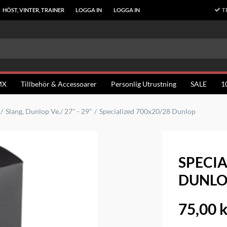
T
HÖST, VINTER, TRAINER
LOGGA IN
LOGGA IN
MX
Tillbehör & Accessoarer
Personlig Utrustning
SALE
1
Slang, Dunlop Ve./ 27" - 29"
Specialized 700x20/28 Dunlop
SPECIA
DUNLO
75,00 