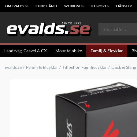
OM EVALDS.SE
KUNDTJÄNST
WEBBONUS
JETSPORTS
TJÄNSTER
Landsväg, Gravel & CX
Mountainbike
Familj & Elcyklar
B
evalds.se
Familj & Elcyklar
Tillbehör, Familjecyklar
Däck & Slang