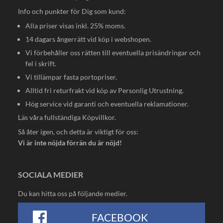
Info och punkter för Dig som kund:
Alla priser visas inkl. 25% moms.
14 dagars ångerrätt vid köp i webshopen.
Vi förbehåller oss rätten till eventuella prisändringar och
fel i skrift.
Vi tillämpar fasta portopriser.
Alltid fri returfrakt vid köp av Personlig Utrustning.
Hög service vid garanti och eventuella reklamationer.
Läs våra fullständiga
Köpvillkor
.
Så åter igen, och detta är viktigt för oss:
Vi är inte nöjda förrän du är nöjd!
SOCIALA MEDIER
Du kan hitta oss på följande medier.
FACEBOOK