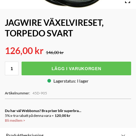
JAGWIRE VÄXELVIRESET,
TORPEDO SVART
126,00 kr
146,00 kr
LÄGG I VARUKORGEN
Lagerstatus
:
I lager
Artikelnummer
:
45D-905
Du har väl Webbonus? Bra priser blir superbra...
5% x-tra rabatt på denna vara =
120,00 kr
Bli medlem
>
Produktbeskrivning