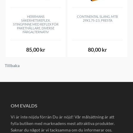
HERRMANS
CONTINENTAL SLANG, MTB
SÄKERHETSREFLEX,
29X1.75-2.5, PRESTA
STINGPINNE MED REFLEX FÖR
PAKETHÅLLARE, DIVERSE
FÄRGALTERNATIV
85,00 kr
80,00 kr
Tillbaka
OM EVALDS
Vi är inte nöjda förrän Du är nöjd! Vår målsättning är att
fylla butiken med marknadens mest attraktiva produkter.
Saknar du något är vi tacksamma om du informerar oss.