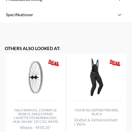
Växelvireset Torpedo 3/5 växlar.
Specifikationer
Längd 520/1600 mm. Satsen innehåller fixerhylsa,
insexnyckel. Passar gamla + nya Triplex samt Pentasport
äldre utförande.
OTHERS ALSO LOOKED AT
:
HALO BAKHJUL, COMBAT 26
FOX BYXA, DEFEND FIRE BIBS,
REAR SS, SINGLE SPEED
BLACK
CASSETTE STD BEARING DISC
Vindtät & Vattenresistent
HUB, 36H INC 10T COG, WHITE
/ Varm
Wheels - MTB 26"