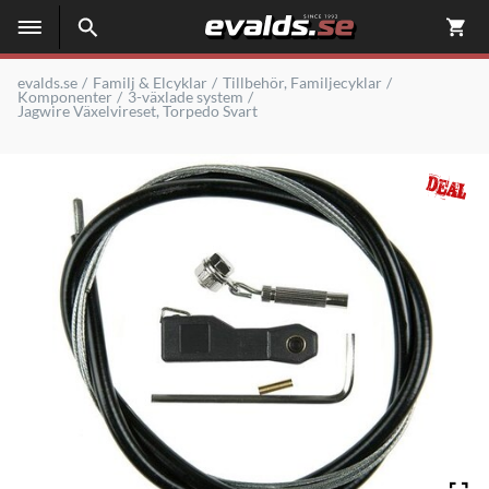
evalds.se
Familj & Elcyklar
Tillbehör, Familjecyklar
Komponenter
3-växlade system
Jagwire Växelvireset, Torpedo Svart