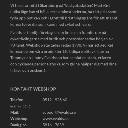
Vi huserar mitt i Skaraborg på 'Västgötaslätten'. Med vårt
unika läge kan vi hålla nere omkostnaderna, ha rätt pris samt
fylla upp butiken och lagret till bristningsgräns för att snabbt
kunna förse dig som kund med cykel och varor.
Evalds är familjeföretaget som finns och funnits ute på
cykeltävlingarna med butik och postorder sedan början av
90-talet. Webshop startades redan 1998. Vi har ett gediget
kunnande om våra produkter. De tidigare elitcyklisterna
Tommy och Jimmy Evaldsson har samlat en stark, erfaren
och cyklande personalstyrka som gärna hjälper dig med dina
frågor och önskemål.
KONTAKT WEBSHOP
Telefon.
0512 - 928 60
(mån-fre | 10-15)
Mail.
support@evalds.se
Webshop.
www.evalds.se
Bankgiro.
5816 - 7859