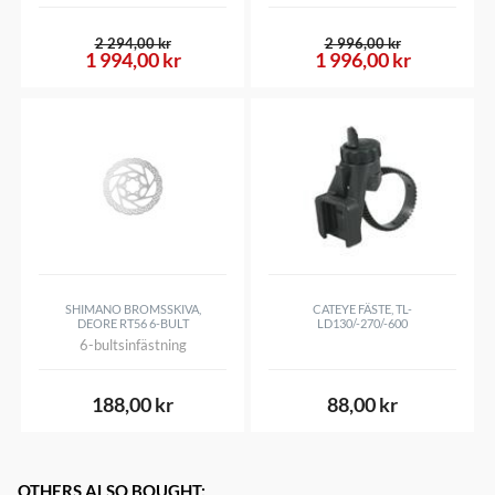
2 294,00 kr
2 996,00 kr
1 994,00 kr
1 996,00 kr
SHIMANO BROMSSKIVA,
CATEYE FÄSTE, TL-
DEORE RT56 6-BULT
LD130/-270/-600
6-bultsinfästning
188,00 kr
88,00 kr
OTHERS ALSO BOUGHT
: