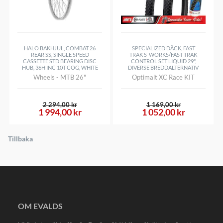
HALO BAKHJUL, COMBAT 26
SPECIALIZED DÄCK, FAST
REAR SS, SINGLE SPEED
TRAK S-WORKS/FAST TRAK
CASSETTE STD BEARING DISC
CONTROL SET LIQUID 29",
HUB, 36H INC 10T COG, WHITE
DIVERSE BREDDALTERNATIV
Wheels - MTB 26"
Optimalt XC Race KIT
2 294,00 kr
1 169,00 kr
1 994,00 kr
1 052,00 kr
Tillbaka
OM EVALDS