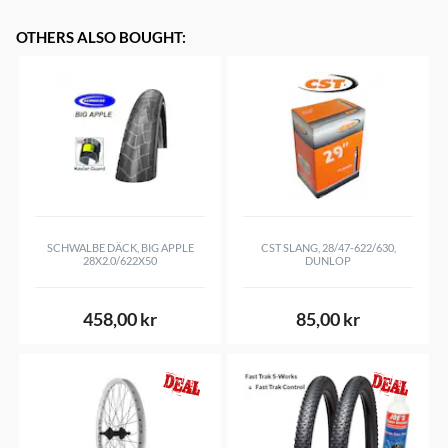
OTHERS ALSO BOUGHT
:
SCHWALBE DÄCK, BIG APPLE
CST SLANG, 28/47-622/630,
28X2.0/622X50
DUNLOP
458,00 kr
85,00 kr