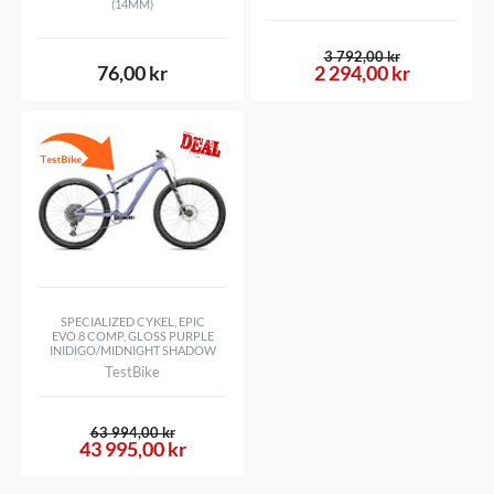
(14MM)
3 792,00 kr
76,00 kr
2 294,00 kr
SPECIALIZED CYKEL, EPIC
EVO 8 COMP, GLOSS PURPLE
INIDIGO/MIDNIGHT SHADOW
TestBike
63 994,00 kr
43 995,00 kr