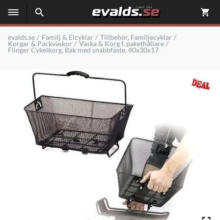
evalds.se
Familj & Elcyklar
Tillbehör, Familjecyklar
Korgar & Packväskor
Väska & Korg f. pakethållare
Flinger Cykelkorg, Bak med snabbfäste, 40x30x17