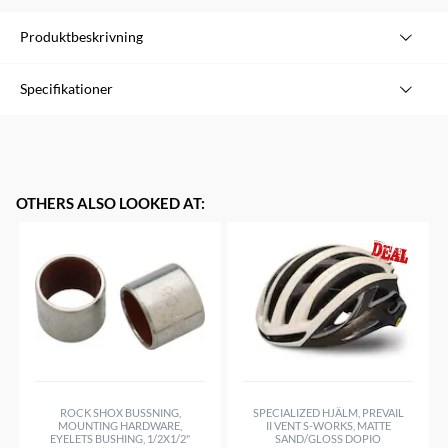
Produktbeskrivning
BAKKORG MED SNABBFÄSTE
Specifikationer
Svart
Stl. 40x30x17 / 13.5 CM
Varumärke
Flinge
Modell
Bak med snabbfäste
Färg
Svart
OTHERS ALSO LOOKED AT
:
Storlek
40x30x17
Övrigt
Universalfäste i botten
Inkluderar Verktyg
No
ROCK SHOX BUSSNING,
SPECIALIZED HJÄLM, PREVAIL
MOUNTING HARDWARE,
II VENT S-WORKS, MATTE
EYELETS BUSHING, 1/2X1/2"
SAND/GLOSS DOPIO