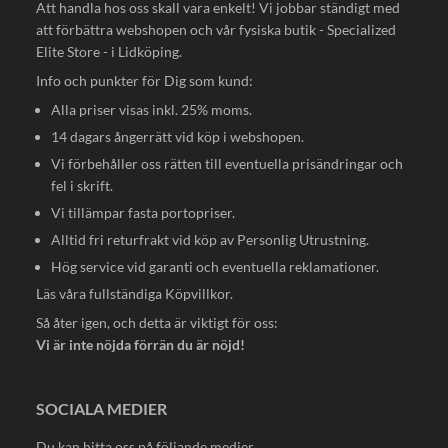
Att handla hos oss skall vara enkelt! Vi jobbar ständigt med
att förbättra webshopen och vår fysiska butik - Specialized
Elite Store - i Lidköping.
Info och punkter för Dig som kund:
Alla priser visas inkl. 25% moms.
14 dagars ångerrätt vid köp i webshopen.
Vi förbehåller oss rätten till eventuella prisändringar och
fel i skrift.
Vi tillämpar fasta portopriser.
Alltid fri returfrakt vid köp av Personlig Utrustning.
Hög service vid garanti och eventuella reklamationer.
Läs våra fullständiga
Köpvillkor
.
Så åter igen, och detta är viktigt för oss:
Vi är inte nöjda förrän du är nöjd!
SOCIALA MEDIER
Du kan hitta oss på följande medier.