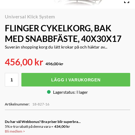
Universal Klick System
FLINGER CYKELKORG, BAK
MED SNABBFÄSTE, 40X30X17
Suverän shopping korg du lätt krokar på och häktar av...
456,00 kr
496,00 kr
LÄGG I VARUKORGEN
Lagerstatus
:
I lager
Artikelnummer
:
18-827-16
Du har väl Webbonus? Bra priser blir superbra...
5% x-tra rabatt på denna vara =
434,00 kr
Bli medlem
>