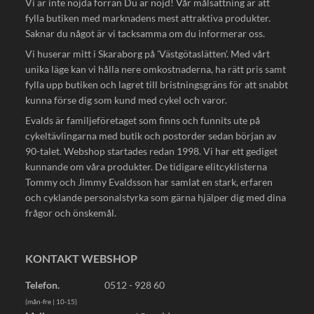
Vi är inte nöjda förrän Du är nöjd! Vår målsättning är att
fylla butiken med marknadens mest attraktiva produkter.
Saknar du något är vi tacksamma om du informerar oss.
Vi huserar mitt i Skaraborg på 'Västgötaslätten'. Med vårt
unika läge kan vi hålla nere omkostnaderna, ha rätt pris samt
fylla upp butiken och lagret till bristningsgräns för att snabbt
kunna förse dig som kund med cykel och varor.
Evalds är familjeföretaget som finns och funnits ute på
cykeltävlingarna med butik och postorder sedan början av
90-talet. Webshop startades redan 1998. Vi har ett gediget
kunnande om våra produkter. De tidigare elitcyklisterna
Tommy och Jimmy Evaldsson har samlat en stark, erfaren
och cyklande personalstyrka som gärna hjälper dig med dina
frågor och önskemål.
KONTAKT WEBSHOP
Telefon.
0512 - 928 60
(mån-fre | 10-15)