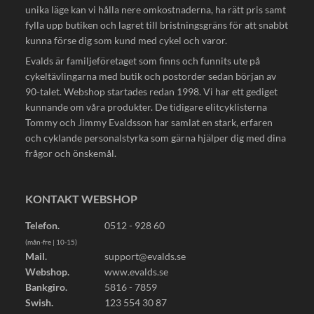
unika läge kan vi hålla nere omkostnaderna, ha rätt pris samt
fylla upp butiken och lagret till bristningsgräns för att snabbt
kunna förse dig som kund med cykel och varor.
Evalds är familjeföretaget som finns och funnits ute på
cykeltävlingarna med butik och postorder sedan början av
90-talet. Webshop startades redan 1998. Vi har ett gediget
kunnande om våra produkter. De tidigare elitcyklisterna
Tommy och Jimmy Evaldsson har samlat en stark, erfaren
och cyklande personalstyrka som gärna hjälper dig med dina
frågor och önskemål.
KONTAKT WEBSHOP
Telefon.
0512 - 928 60
(mån-fre | 10-15)
Mail.
support@evalds.se
Webshop.
www.evalds.se
Bankgiro.
5816 - 7859
Swish.
123 554 30 87