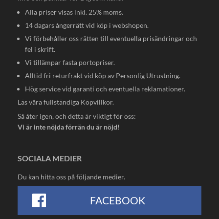
Alla priser visas inkl. 25% moms.
14 dagars ångerrätt vid köp i webshopen.
Vi förbehåller oss rätten till eventuella prisändringar och
fel i skrift.
Vi tillämpar fasta portopriser.
Alltid fri returfrakt vid köp av Personlig Utrustning.
Hög service vid garanti och eventuella reklamationer.
Läs våra fullständiga
Köpvillkor
.
Så åter igen, och detta är viktigt för oss:
Vi är inte nöjda förrän du är nöjd!
SOCIALA MEDIER
Du kan hitta oss på följande medier.
FACEBOOK