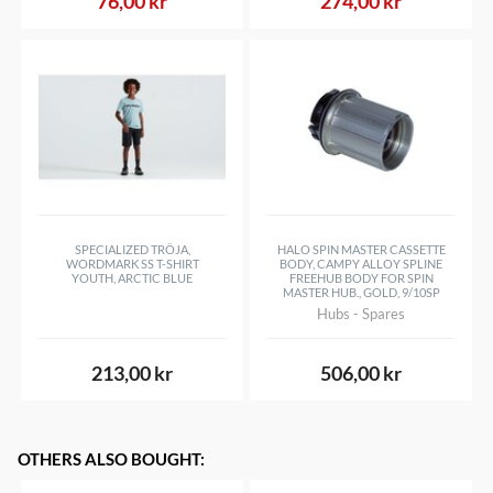
76,00 kr
274,00 kr
SPECIALIZED TRÖJA,
HALO SPIN MASTER CASSETTE
WORDMARK SS T-SHIRT
BODY, CAMPY ALLOY SPLINE
YOUTH, ARCTIC BLUE
FREEHUB BODY FOR SPIN
MASTER HUB., GOLD, 9/10SP
Hubs - Spares
213,00 kr
506,00 kr
OTHERS ALSO BOUGHT
: