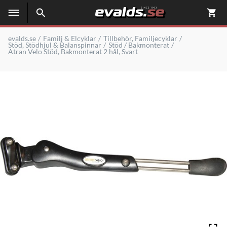
evalds.se
Familj & Elcyklar
Tillbehör, Familjecyklar
Stöd, Stödhjul & Balanspinnar
Stöd / Bakmonterat
Atran Velo Stöd, Bakmonterat 2 hål, Svart