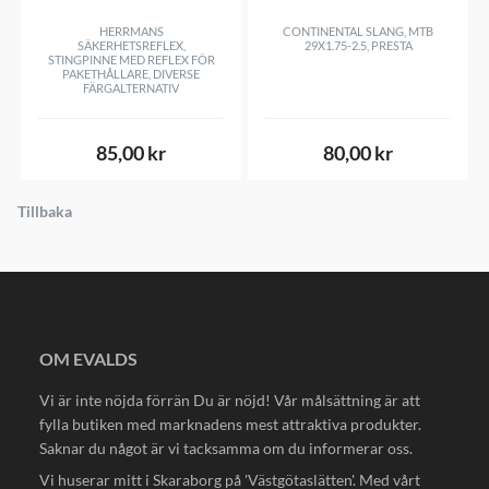
HERRMANS
CONTINENTAL SLANG, MTB
SÄKERHETSREFLEX,
29X1.75-2.5, PRESTA
STINGPINNE MED REFLEX FÖR
PAKETHÅLLARE, DIVERSE
FÄRGALTERNATIV
85,00 kr
80,00 kr
Tillbaka
OM EVALDS
Vi är inte nöjda förrän Du är nöjd! Vår målsättning är att
fylla butiken med marknadens mest attraktiva produkter.
Saknar du något är vi tacksamma om du informerar oss.
Vi huserar mitt i Skaraborg på 'Västgötaslätten'. Med vårt