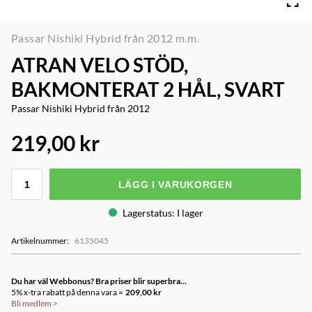
Passar Nishiki Hybrid från 2012 m.m.
ATRAN VELO STÖD,
BAKMONTERAT 2 HÅL, SVART
Passar Nishiki Hybrid från 2012
219,00 kr
LÄGG I VARUKORGEN
Lagerstatus
:
I lager
Artikelnummer
:
6135045
Du har väl Webbonus? Bra priser blir superbra...
5% x-tra rabatt på denna vara =
209,00 kr
Bli medlem
>