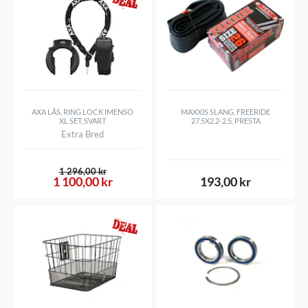
AXA LÅS, RING LOCK IMENSO
MAXXIS SLANG, FREERIDE
XL SET, SVART
27.5X2.2-2.5, PRESTA
Extra Bred
1 296,00 kr
1 100,00 kr
193,00 kr