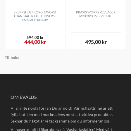
SKEPPSHULT KORG, FAVORIT
PRAXIS WORKS VEVLAGER,
UTAN STAG & FÄSTE, DIVERSE
M30 28/30 SERVICE KIT
FÄRGALTERNATIV
594,00 kr
444,00 kr
495,00 kr
Tillbaka
OM EVALDS
Vi är inte nöjda förrän Du är nöjd! Vår målsättning är att
fylla butiken med marknadens mest attraktiva produkter.
Saknar du något är vi tacksamma om du informerar oss.
Vi huserar mitt i Skaraborg på 'Västgötaslätten'. Med vårt