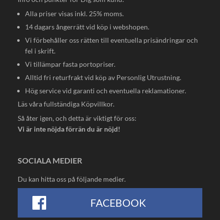
Alla priser visas inkl. 25% moms.
14 dagars ångerrätt vid köp i webshopen.
Vi förbehåller oss rätten till eventuella prisändringar och
fel i skrift.
Vi tillämpar fasta portopriser.
Alltid fri returfrakt vid köp av Personlig Utrustning.
Hög service vid garanti och eventuella reklamationer.
Läs våra fullständiga
Köpvillkor
.
Så åter igen, och detta är viktigt för oss:
Vi är inte nöjda förrän du är nöjd!
SOCIALA MEDIER
Du kan hitta oss på följande medier.
FACEBOOK