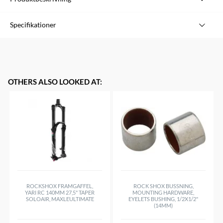
Speciellt däck för trainers.
Specifikationer
OBS! Skall EJ användas på vägen!
6.0-10.0 BAR
Varumärke
Schwalbe
Vikt: 310 Gram
Modell
Insider
Färg
Blå
OTHERS ALSO LOOKED AT
:
Storlek
26"
Hjulstorlek
26"
Vikbart
Yes
Anpassad för Liquid/Vätska
No
Punkteringsförstärkt
No
ROCKSHOX FRAMGAFFEL,
ROCK SHOX BUSSNING,
YARI RC 140MM 27,5" TAPER
MOUNTING HARDWARE,
SOLOAIR, MAXLEULTIMATE
EYELETS BUSHING, 1/2X1/2"
(14MM)