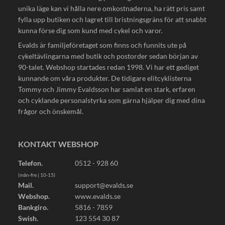
unika läge kan vi hålla nere omkostnaderna, ha rätt pris samt
fylla upp butiken och lagret till bristningsgräns för att snabbt
kunna förse dig som kund med cykel och varor.
Evalds är familjeföretaget som finns och funnits ute på
cykeltävlingarna med butik och postorder sedan början av
90-talet. Webshop startades redan 1998. Vi har ett gediget
kunnande om våra produkter. De tidigare elitcyklisterna
Tommy och Jimmy Evaldsson har samlat en stark, erfaren
och cyklande personalstyrka som gärna hjälper dig med dina
frågor och önskemål.
KONTAKT WEBSHOP
Telefon.
0512 - 928 60
(mån-fre | 10-15)
Mail.
support@evalds.se
Webshop.
www.evalds.se
Bankgiro.
5816 - 7859
Swish.
123 554 30 87