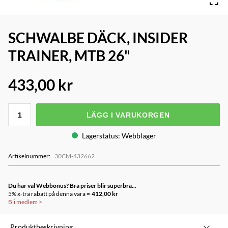
SCHWALBE DÄCK, INSIDER
TRAINER, MTB 26"
433,00 kr
LÄGG I VARUKORGEN
Lagerstatus
:
Webblager
Artikelnummer
:
30CM-432662
Du har väl Webbonus? Bra priser blir superbra...
5% x-tra rabatt på denna vara =
412,00 kr
Bli medlem
>
Produktbeskrivning