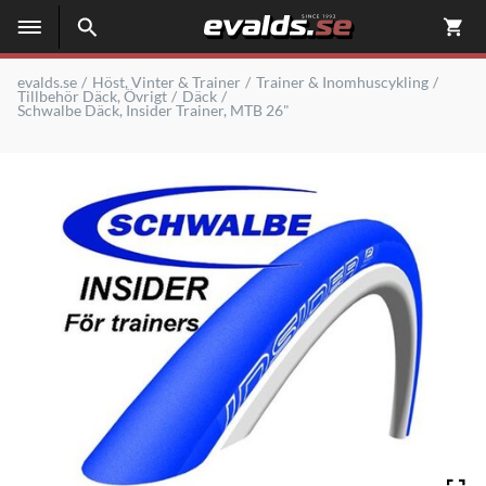
evalds.se
Höst, Vinter & Trainer
Trainer & Inomhuscykling
Tillbehör Däck, Övrigt
Däck
Schwalbe Däck, Insider Trainer, MTB 26"