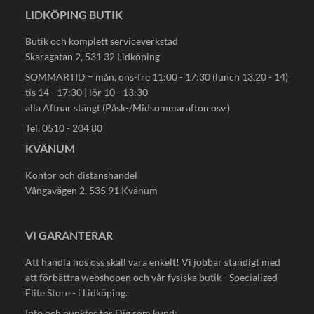
LIDKÖPING BUTIK
Butik och komplett serviceverkstad
Skaragatan 2, 531 32 Lidköping
SOMMARTID = mån, ons-fre 11:00 - 17:30 (lunch 13.20 - 14)
tis 14 - 17:30 | lör 10 - 13:30
alla Aftnar stängt (Påsk-/Midsommarafton osv.)
Tel. 0510 - 204 80
KVÄNUM
Kontor och distanshandel
Vångavägen 2, 535 91 Kvänum
VI GARANTERAR
Att handla hos oss skall vara enkelt! Vi jobbar ständigt med
att förbättra webshopen och vår fysiska butik - Specialized
Elite Store - i Lidköping.
Info och punkter för Dig som kund: