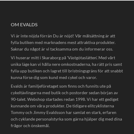
OM EVALDS
Vi är inte nöjda förrän Du är nöjd! Vår målsättning är att
fylla butiken med marknadens mest attraktiva produkter.
Saknar du något är vi tacksamma om du informerar oss.
Vi huserar mitt i Skaraborg på 'Västgötaslätten'. Med vårt
unika läge kan vi hålla nere omkostnaderna, ha rätt pris samt
fylla upp butiken och lagret till bristningsgräns för att snabbt
kunna förse dig som kund med cykel och varor.
Evalds är familjeföretaget som finns och funnits ute på
cykeltävlingarna med butik och postorder sedan början av
90-talet. Webshop startades redan 1998. Vi har ett gediget
kunnande om våra produkter. De tidigare elitcyklisterna
Tommy och Jimmy Evaldsson har samlat en stark, erfaren
och cyklande personalstyrka som gärna hjälper dig med dina
frågor och önskemål.