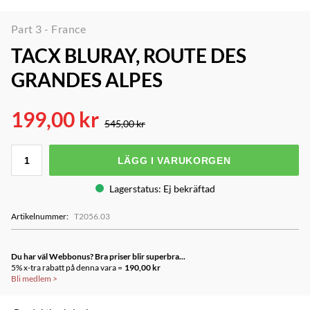
Part 3 - France
TACX BLURAY, ROUTE DES
GRANDES ALPES
199,00 kr
545,00 kr
LÄGG I VARUKORGEN
Lagerstatus
:
Ej bekräftad
Artikelnummer
:
T2056.03
Du har väl Webbonus? Bra priser blir superbra...
5% x-tra rabatt på denna vara =
190,00 kr
Bli medlem
>