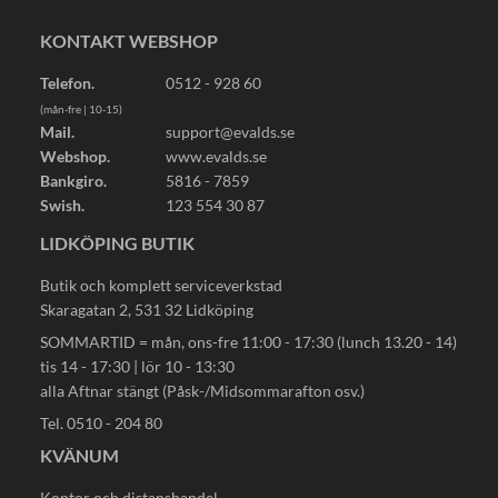
KONTAKT WEBSHOP
Telefon.
0512 - 928 60
(mån-fre | 10-15)
Mail.
support@evalds.se
Webshop.
www.evalds.se
Bankgiro.
5816 - 7859
Swish.
123 554 30 87
LIDKÖPING BUTIK
Butik och komplett serviceverkstad
Skaragatan 2, 531 32 Lidköping
SOMMARTID = mån, ons-fre 11:00 - 17:30 (lunch 13.20 - 14)
tis 14 - 17:30 | lör 10 - 13:30
alla Aftnar stängt (Påsk-/Midsommarafton osv.)
Tel. 0510 - 204 80
KVÄNUM
Kontor och distanshandel