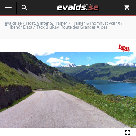
evalds.se
Höst, Vinter & Trainer
Trainer & Inomhuscykling
Tillbehör Data
Tacx BluRay, Route des Grandes Alpes