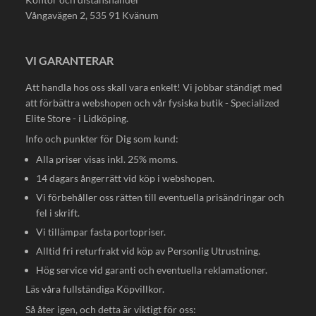
Vångavägen 2, 535 91 Kvänum
VI GARANTERAR
Att handla hos oss skall vara enkelt! Vi jobbar ständigt med
att förbättra webshopen och vår fysiska butik - Specialized
Elite Store - i Lidköping.
Info och punkter för Dig som kund:
Alla priser visas inkl. 25% moms.
14 dagars ångerrätt vid köp i webshopen.
Vi förbehåller oss rätten till eventuella prisändringar och
fel i skrift.
Vi tillämpar fasta portopriser.
Alltid fri returfrakt vid köp av Personlig Utrustning.
Hög service vid garanti och eventuella reklamationer.
Läs våra fullständiga
Köpvillkor
.
Så åter igen, och detta är viktigt för oss: