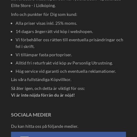
Elite Store - i Lidköping.
Info och punkter för Dig som kund:
Alla priser visas inkl. 25% moms.
14 dagars ångerrätt vid köp i webshopen.
Vi förbehåller oss rätten till eventuella prisändringar och
fel i skrift.
Vi tillämpar fasta portopriser.
Alltid fri returfrakt vid köp av Personlig Utrustning.
Hög service vid garanti och eventuella reklamationer.
Läs våra fullständiga
Köpvillkor
.
Så åter igen, och detta är viktigt för oss:
Vi är inte nöjda förrän du är nöjd!
SOCIALA MEDIER
Du kan hitta oss på följande medier.