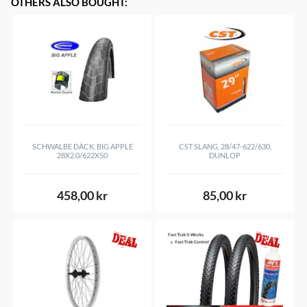
OTHERS ALSO BOUGHT
:
SCHWALBE DÄCK, BIG APPLE
CST SLANG, 28/47-622/630,
28X2.0/622X50
DUNLOP
458,00 kr
85,00 kr