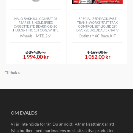
HALO BAKHJUL, COMBAT 26
SPECIALIZED DÄCK, FAST
REAR SS, SINGLE SPEED
TRAK S-WORKS/FAST TRAK
CASSETTE STD BEARING DISC
CONTROL SET LIQUID 29",
HUB, 36H INC 10T COG, WHITE
DIVERSE BREDDALTERNATIV
Wheels - MTB 26"
Optimalt XC Race KIT
2 294,00 kr
1 169,00 kr
1 994,00 kr
1 052,00 kr
Tillbaka
OM EVALDS
Vi är inte nöjda förrän Du är nöjd! Vår målsättning är att
fylla butiken med marknadens mest attraktiva produkter.