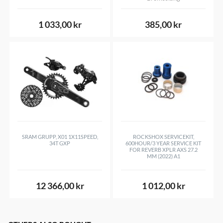
1 033,00 kr
385,00 kr
SRAM GRUPP, X01 1X11SPEED,
ROCKSHOX SERVICEKIT,
34T GXP
600HOUR/3 YEAR SERVICE KIT
FOR REVERB XPLR AXS 27.2
MM (2022) A1
12 366,00 kr
1 012,00 kr