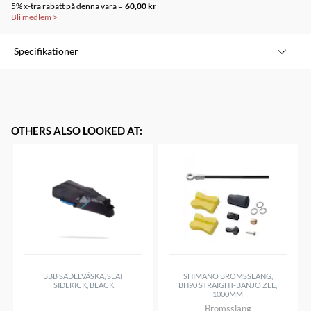
5% x-tra rabatt på denna vara =
60,00 kr
Bli medlem
>
Specifikationer
OTHERS ALSO LOOKED AT
:
BBB SADELVÄSKA, SEAT
SHIMANO BROMSSLANG,
SIDEKICK, BLACK
BH90 STRAIGHT-BANJO ZEE,
1000MM
Bromsslang