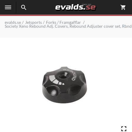
evalds.se
Jetsports
Forks / Framgafflar
Society Xeno Rebound Adj. Covers, Rebound Adjuster cover set, Rbnd