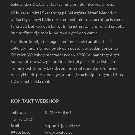
Saknar du något är vi tacksamma om du informerar oss.
Vi huserar mitt i Skaraborg på 'Västgötaslätten'. Med vårt
unika läge kan vi hålla nere omkostnaderna, ha rätt pris samt
fylla upp butiken och lagret till bristningsgräns för att snabbt
kunna förse dig som kund med cykel och varor.
Evalds är familjeföretaget som finns och funnits ute på
cykeltävlingarna med butik och postorder sedan början av
90-talet. Webshop startades redan 1998. Vi har ett gediget
kunnande om våra produkter. De tidigare elitcyklisterna
Tommy och Jimmy Evaldsson har samlat en stark, erfaren
och cyklande personalstyrka som gärna hjälper dig med dina
frågor och önskemål.
KONTAKT WEBSHOP
Telefon.
0512 - 928 60
(mån-fre | 10-15)
Mail.
support@evalds.se
Webshop.
www.evalds.se