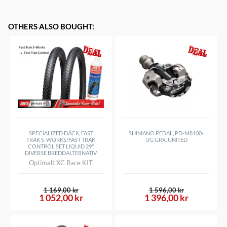
OTHERS ALSO BOUGHT
:
SPECIALIZED DÄCK, FAST
SHIMANO PEDAL, PD-M8100-
TRAK S-WORKS/FAST TRAK
UG GRX, UNITED
CONTROL SET LIQUID 29",
DIVERSE BREDDALTERNATIV
Optimalt XC Race KIT
1 169,00 kr
1 596,00 kr
1 052,00 kr
1 396,00 kr