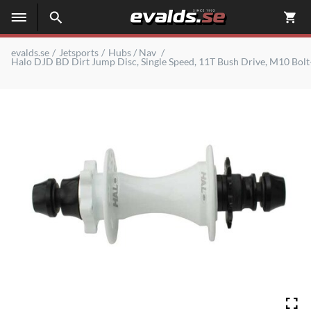
evalds.se
Jetsports
Hubs / Nav
Halo DJD BD Dirt Jump Disc, Single Speed, 11T Bush Drive, M10 Bolt-