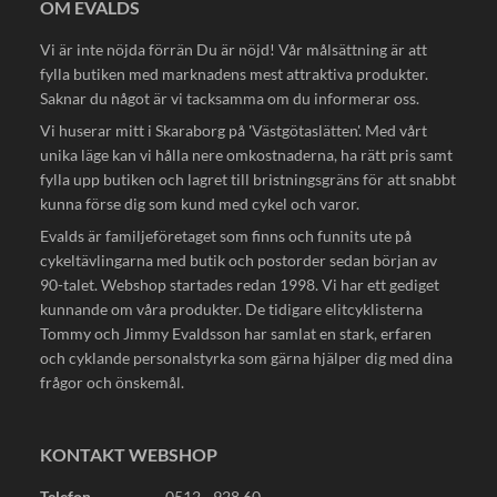
OM EVALDS
Vi är inte nöjda förrän Du är nöjd! Vår målsättning är att
fylla butiken med marknadens mest attraktiva produkter.
Saknar du något är vi tacksamma om du informerar oss.
Vi huserar mitt i Skaraborg på 'Västgötaslätten'. Med vårt
unika läge kan vi hålla nere omkostnaderna, ha rätt pris samt
fylla upp butiken och lagret till bristningsgräns för att snabbt
kunna förse dig som kund med cykel och varor.
Evalds är familjeföretaget som finns och funnits ute på
cykeltävlingarna med butik och postorder sedan början av
90-talet. Webshop startades redan 1998. Vi har ett gediget
kunnande om våra produkter. De tidigare elitcyklisterna
Tommy och Jimmy Evaldsson har samlat en stark, erfaren
och cyklande personalstyrka som gärna hjälper dig med dina
frågor och önskemål.
KONTAKT WEBSHOP
Telefon.
0512 - 928 60