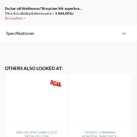
Du har väl Webbonus? Bra priser blir superbra...
5% x-tra rabatt på denna vara =
1 444,00 kr
Bli medlem
>
Specifikationer
OTHERS ALSO LOOKED AT
:
HIPLOK SPIN CHAIN LOCK
GUSSET CHAINRING
NEON YELLOW
ADAPTOR, 3MM THICK -