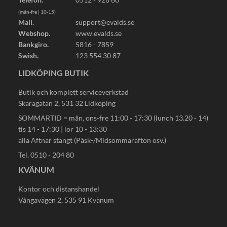
(mån-fre | 10-15)
Mail.
support@evalds.se
Webshop.
www.evalds.se
Bankgiro.
5816 - 7859
Swish.
123 554 30 87
LIDKÖPING BUTIK
Butik och komplett serviceverkstad
Skaragatan 2, 531 32 Lidköping
SOMMARTID = mån, ons-fre 11:00 - 17:30 (lunch 13.20 - 14)
tis 14 - 17:30 | lör 10 - 13:30
alla Aftnar stängt (Påsk-/Midsommarafton osv.)
Tel. 0510 - 204 80
KVÄNUM
Kontor och distanshandel
Vångavägen 2, 535 91 Kvänum