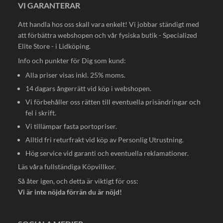
VI GARANTERAR
Att handla hos oss skall vara enkelt! Vi jobbar ständigt med
att förbättra webshopen och vår fysiska butik - Specialized
Elite Store - i Lidköping.
Info och punkter för Dig som kund:
Alla priser visas inkl. 25% moms.
14 dagars ångerrätt vid köp i webshopen.
Vi förbehåller oss rätten till eventuella prisändringar och
fel i skrift.
Vi tillämpar fasta portopriser.
Alltid fri returfrakt vid köp av Personlig Utrustning.
Hög service vid garanti och eventuella reklamationer.
Läs våra fullständiga
Köpvillkor
.
Så åter igen, och detta är viktigt för oss:
Vi är inte nöjda förrän du är nöjd!