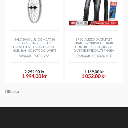
HALO BAKHJUL, COMBAT 26
SPECIALIZED DÄCK, FAST
REAR SS, SINGLE SPEED
TRAK S-WORKS/FAST TRAK
CASSETTE STD BEARING DISC
CONTROL SET LIQUID 29",
HUB, 36H INC 10T COG, WHITE
DIVERSE BREDDALTERNATIV
Wheels - MTB 26"
Optimalt XC Race KIT
2 294,00 kr
1 169,00 kr
1 994,00 kr
1 052,00 kr
Tillbaka