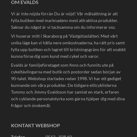
OM EVALDS
Vi är inte nöjda förrän Du är nöjd! Vår målsättning är att
fylla butiken med marknadens mest attraktiva produkter.
Saknar du något är vi tacksamma om du informerar oss.
Vi huserar mitt i Skaraborg på 'Västgötaslätten'. Med vårt
unika läge kan vi hålla nere omkostnaderna, ha rätt pris samt
fylla upp butiken och lagret till bristningsgräns för att snabbt
kunna förse dig som kund med cykel och varor.
Evalds är familjeföretaget som finns och funnits ute på
cykeltävlingarna med butik och postorder sedan början av
90-talet. Webshop startades redan 1998. Vi har ett gediget
kunnande om våra produkter. De tidigare elitcyklisterna
Tommy och Jimmy Evaldsson har samlat en stark, erfaren
och cyklande personalstyrka som gärna hjälper dig med dina
frågor och önskemål.
KONTAKT WEBSHOP
Telefon.
0512 - 928 60