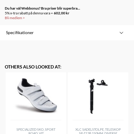
Du har väl Webbonus? Bra priser blir superbra...
5% x-tra rabatt på denna vara =
602,00 kr
Bli medlem
>
Specifikationer
OTHERS ALSO LOOKED AT
:
SPECIALIZED SKO, SPORT
XLC SADELSTOLPE, TELESKOP
ROAD, VIT
SP-T13B 150MM, DIVERSE