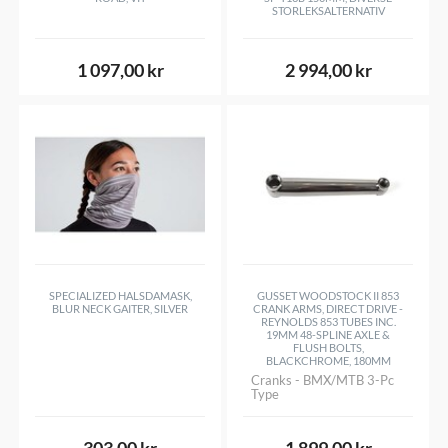
STORLEKSALTERNATIV
1 097,00 kr
2 994,00 kr
SPECIALIZED HALSDAMASK,
GUSSET WOODSTOCK II 853
BLUR NECK GAITER, SILVER
CRANK ARMS, DIRECT DRIVE -
REYNOLDS 853 TUBES INC.
19MM 48-SPLINE AXLE &
FLUSH BOLTS,
BLACKCHROME, 180MM
Cranks - BMX/MTB 3-Pc
Type