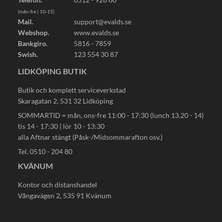
(mån-fre | 10-15)
Mail.
support@evalds.se
Webshop.
www.evalds.se
Bankgiro.
5816 - 7859
Swish.
123 554 30 87
LIDKÖPING BUTIK
Butik och komplett serviceverkstad
Skaragatan 2, 531 32 Lidköping
SOMMARTID = mån, ons-fre 11:00 - 17:30 (lunch 13.20 - 14)
tis 14 - 17:30 | lör 10 - 13:30
alla Aftnar stängt (Påsk-/Midsommarafton osv.)
Tel. 0510 - 204 80
KVÄNUM
Kontor och distanshandel
Vångavägen 2, 535 91 Kvänum