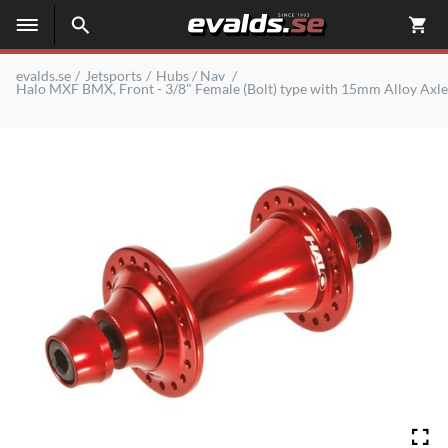
evalds.se
Jetsports
Hubs / Nav
Halo MXF BMX, Front - 3/8" Female (Bolt) type with 15mm Alloy Axle.