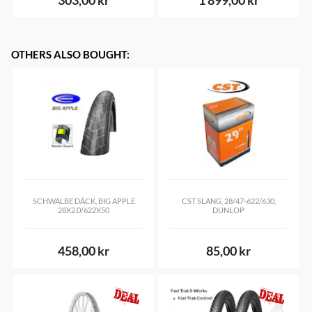
303,00 kr
1 899,00 kr
OTHERS ALSO BOUGHT
:
SCHWALBE DÄCK, BIG APPLE
CST SLANG, 28/47-622/630,
28X2.0/622X50
DUNLOP
458,00 kr
85,00 kr