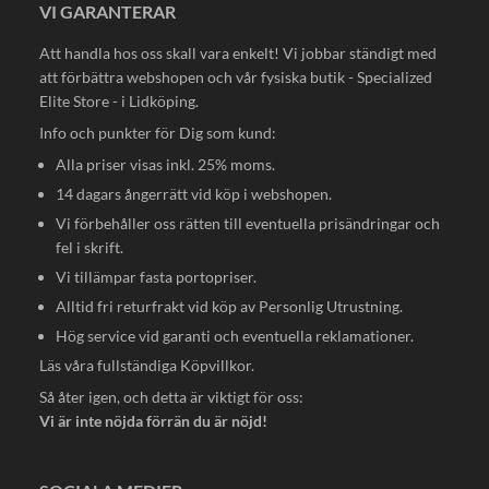
VI GARANTERAR
Att handla hos oss skall vara enkelt! Vi jobbar ständigt med
att förbättra webshopen och vår fysiska butik - Specialized
Elite Store - i Lidköping.
Info och punkter för Dig som kund:
Alla priser visas inkl. 25% moms.
14 dagars ångerrätt vid köp i webshopen.
Vi förbehåller oss rätten till eventuella prisändringar och
fel i skrift.
Vi tillämpar fasta portopriser.
Alltid fri returfrakt vid köp av Personlig Utrustning.
Hög service vid garanti och eventuella reklamationer.
Läs våra fullständiga
Köpvillkor
.
Så åter igen, och detta är viktigt för oss:
Vi är inte nöjda förrän du är nöjd!