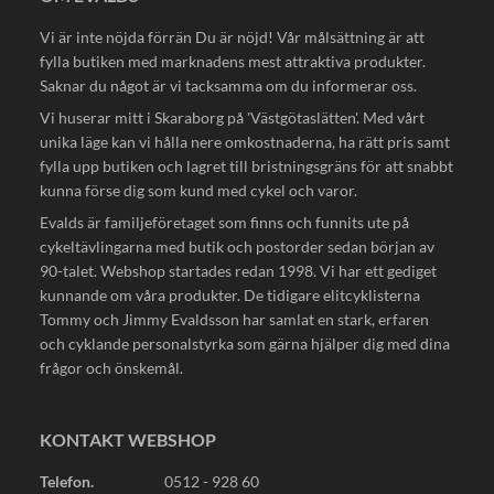
Vi är inte nöjda förrän Du är nöjd! Vår målsättning är att
fylla butiken med marknadens mest attraktiva produkter.
Saknar du något är vi tacksamma om du informerar oss.
Vi huserar mitt i Skaraborg på 'Västgötaslätten'. Med vårt
unika läge kan vi hålla nere omkostnaderna, ha rätt pris samt
fylla upp butiken och lagret till bristningsgräns för att snabbt
kunna förse dig som kund med cykel och varor.
Evalds är familjeföretaget som finns och funnits ute på
cykeltävlingarna med butik och postorder sedan början av
90-talet. Webshop startades redan 1998. Vi har ett gediget
kunnande om våra produkter. De tidigare elitcyklisterna
Tommy och Jimmy Evaldsson har samlat en stark, erfaren
och cyklande personalstyrka som gärna hjälper dig med dina
frågor och önskemål.
KONTAKT WEBSHOP
Telefon.
0512 - 928 60