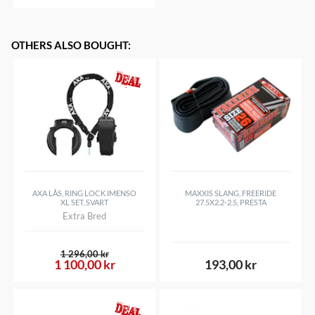
OTHERS ALSO BOUGHT
:
AXA LÅS, RING LOCK IMENSO
MAXXIS SLANG, FREERIDE
XL SET, SVART
27.5X2.2-2.5, PRESTA
Extra Bred
1 296,00 kr
1 100,00 kr
193,00 kr