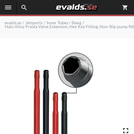
evalds.se
Jetsports
Inner Tubes / Slang
Halo Alloy Presta Valve Extension, Hex Key Fiiting, Non-Slip pump fit