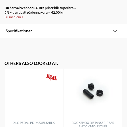
Du har väl Webbonus? Bra priser blir superbra...
5% x-tra rabatt på denna vara =
42,00 kr
Bli medlem
>
Specifikationer
OTHERS ALSO LOOKED AT
:
XLC PEDAL PD-M23 BLK/BLK
ROCKSHOX DISTANSER, REAR
SHOCK MOUNTING