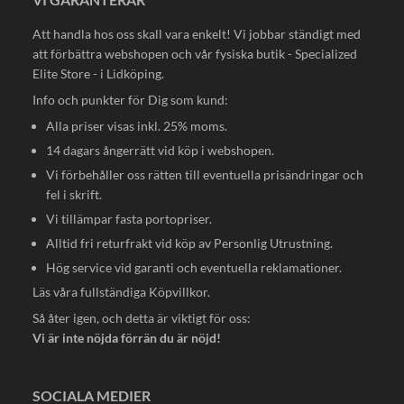
Att handla hos oss skall vara enkelt! Vi jobbar ständigt med
att förbättra webshopen och vår fysiska butik - Specialized
Elite Store - i Lidköping.
Info och punkter för Dig som kund:
Alla priser visas inkl. 25% moms.
14 dagars ångerrätt vid köp i webshopen.
Vi förbehåller oss rätten till eventuella prisändringar och
fel i skrift.
Vi tillämpar fasta portopriser.
Alltid fri returfrakt vid köp av Personlig Utrustning.
Hög service vid garanti och eventuella reklamationer.
Läs våra fullständiga
Köpvillkor
.
Så åter igen, och detta är viktigt för oss:
Vi är inte nöjda förrän du är nöjd!
SOCIALA MEDIER