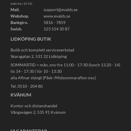
(mån-fre | 10-15)
Mail.
support@evalds.se
Webshop.
www.evalds.se
Bankgiro.
5816 - 7859
Swish.
123 554 30 87
LIDKÖPING BUTIK
Butik och komplett serviceverkstad
Skaragatan 2, 531 32 Lidköping
SOMMARTID = mån, ons-fre 11:00 - 17:30 (lunch 13.20 - 14)
tis 14 - 17:30 | lör 10 - 13:30
alla Aftnar stängt (Påsk-/Midsommarafton osv.)
Tel. 0510 - 204 80
KVÄNUM
Kontor och distanshandel
Vångavägen 2, 535 91 Kvänum
VI GARANTERAR