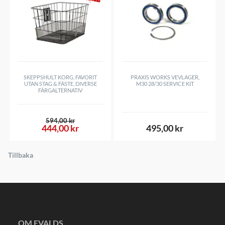
SKEPPSHULT KORG, FAVORIT
PRAXIS WORKS VEVLAGER,
UTAN STAG & FÄSTE, DIVERSE
M30 28/30 SERVICE KIT
FÄRGALTERNATIV
594,00 kr
444,00 kr
495,00 kr
Tillbaka
OM EVALDS