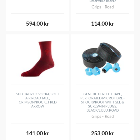
LEOPARD, ROAD
Grips - Road
594,00 kr
114,00 kr
SPECIALIZED SOCKA, SOFT
GENETIC PERFECT TAPE,
AIR ROAD TALL,
PERFORATED MICROFIBRE -
CRIMSON/ROCKET RED
SHOCKPROOF WITH GEL &
ARROW
SCREW-IN PLUGS,
BLACK/L.BLU, ROAD
Grips - Road
141,00 kr
253,00 kr