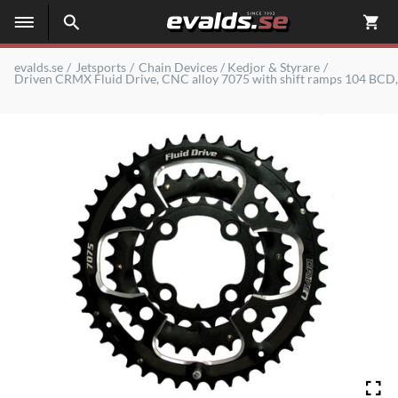
evalds.se
Jetsports
Chain Devices / Kedjor & Styrare
Driven CRMX Fluid Drive, CNC alloy 7075 with shift ramps 104 BCD,