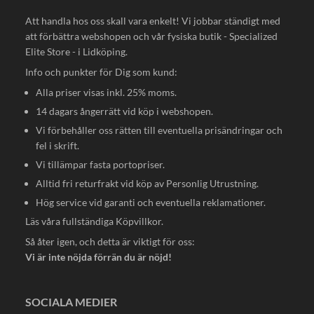
Att handla hos oss skall vara enkelt! Vi jobbar ständigt med
att förbättra webshopen och vår fysiska butik - Specialized
Elite Store - i Lidköping.
Info och punkter för Dig som kund:
Alla priser visas inkl. 25% moms.
14 dagars ångerrätt vid köp i webshopen.
Vi förbehåller oss rätten till eventuella prisändringar och
fel i skrift.
Vi tillämpar fasta portopriser.
Alltid fri returfrakt vid köp av Personlig Utrustning.
Hög service vid garanti och eventuella reklamationer.
Läs våra fullständiga
Köpvillkor
.
Så åter igen, och detta är viktigt för oss:
Vi är inte nöjda förrän du är nöjd!
SOCIALA MEDIER