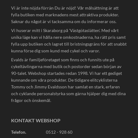
Vi är inte nöjda förrän Du är nöjd! Vår målsättning är att
fylla butiken med marknadens mest attraktiva produkter.
Saknar du något är vi tacksamma om du informerar oss.
Vi huserar mitt i Skaraborg på 'Västgötaslätten'. Med vårt
unika läge kan vi hålla nere omkostnaderna, ha rätt pris samt
fylla upp butiken och lagret till bristningsgräns för att snabbt
kunna förse dig som kund med cykel och varor.
Evalds är familjeföretaget som finns och funnits ute på
cykeltävlingarna med butik och postorder sedan början av
90-talet. Webshop startades redan 1998. Vi har ett gediget
kunnande om våra produkter. De tidigare elitcyklisterna
Tommy och Jimmy Evaldsson har samlat en stark, erfaren
och cyklande personalstyrka som gärna hjälper dig med dina
frågor och önskemål.
KONTAKT WEBSHOP
Telefon.
0512 - 928 60