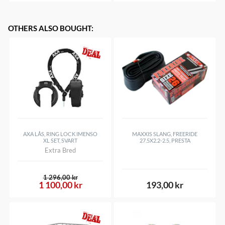
OTHERS ALSO BOUGHT
:
AXA LÅS, RING LOCK IMENSO
MAXXIS SLANG, FREERIDE
XL SET, SVART
27.5X2.2-2.5, PRESTA
Extra Bred
1 296,00 kr
1 100,00 kr
193,00 kr