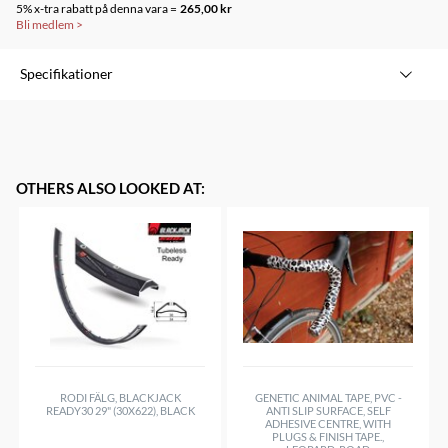
5% x-tra rabatt på denna vara =
265,00 kr
Bli medlem
>
Specifikationer
OTHERS ALSO LOOKED AT
:
RODI FÄLG, BLACKJACK
GENETIC ANIMAL TAPE, PVC -
READY30 29" (30X622), BLACK
ANTI SLIP SURFACE, SELF
ADHESIVE CENTRE, WITH
PLUGS & FINISH TAPE.,