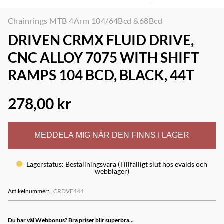
Chainrings MTB 4Arm 104/64Bcd &68Bcd
DRIVEN CRMX FLUID DRIVE,
CNC ALLOY 7075 WITH SHIFT
RAMPS 104 BCD, BLACK, 44T
278,00 kr
MEDDELA MIG NÄR DEN FINNS I LAGER
Lagerstatus
:
Beställningsvara (Tillfälligt slut hos evalds och
webblager)
Artikelnummer
:
CRDVF444
Du har väl Webbonus? Bra priser blir superbra...