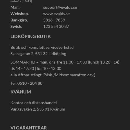
(mån-fre | 10-15)
Mail.
support@evalds.se
Webshop.
www.evalds.se
Bankgiro.
5816 - 7859
Swish.
123 554 30 87
LIDKÖPING BUTIK
Butik och komplett serviceverkstad
Skaragatan 2, 531 32 Lidköping
SOMMARTID = mån, ons-fre 11:00 - 17:30 (lunch 13.20 - 14)
tis 14 - 17:30 | lör 10 - 13:30
alla Aftnar stängt (Påsk-/Midsommarafton osv.)
Tel. 0510 - 204 80
KVÄNUM
Kontor och distanshandel
Vångavägen 2, 535 91 Kvänum
VI GARANTERAR