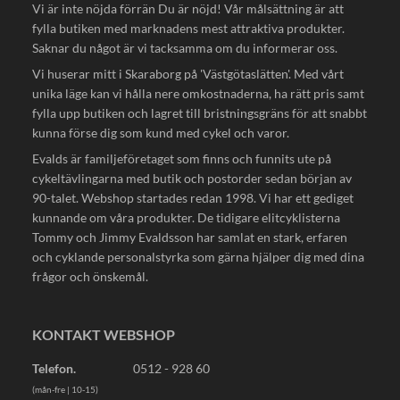
Vi är inte nöjda förrän Du är nöjd! Vår målsättning är att
fylla butiken med marknadens mest attraktiva produkter.
Saknar du något är vi tacksamma om du informerar oss.
Vi huserar mitt i Skaraborg på 'Västgötaslätten'. Med vårt
unika läge kan vi hålla nere omkostnaderna, ha rätt pris samt
fylla upp butiken och lagret till bristningsgräns för att snabbt
kunna förse dig som kund med cykel och varor.
Evalds är familjeföretaget som finns och funnits ute på
cykeltävlingarna med butik och postorder sedan början av
90-talet. Webshop startades redan 1998. Vi har ett gediget
kunnande om våra produkter. De tidigare elitcyklisterna
Tommy och Jimmy Evaldsson har samlat en stark, erfaren
och cyklande personalstyrka som gärna hjälper dig med dina
frågor och önskemål.
KONTAKT WEBSHOP
Telefon.
0512 - 928 60
(mån-fre | 10-15)