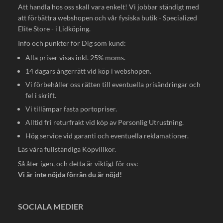
Att handla hos oss skall vara enkelt! Vi jobbar ständigt med
att förbättra webshopen och vår fysiska butik - Specialized
Elite Store - i Lidköping.
Info och punkter för Dig som kund:
Alla priser visas inkl. 25% moms.
14 dagars ångerrätt vid köp i webshopen.
Vi förbehåller oss rätten till eventuella prisändringar och
fel i skrift.
Vi tillämpar fasta portopriser.
Alltid fri returfrakt vid köp av Personlig Utrustning.
Hög service vid garanti och eventuella reklamationer.
Läs våra fullständiga
Köpvillkor
.
Så åter igen, och detta är viktigt för oss:
Vi är inte nöjda förrän du är nöjd!
SOCIALA MEDIER