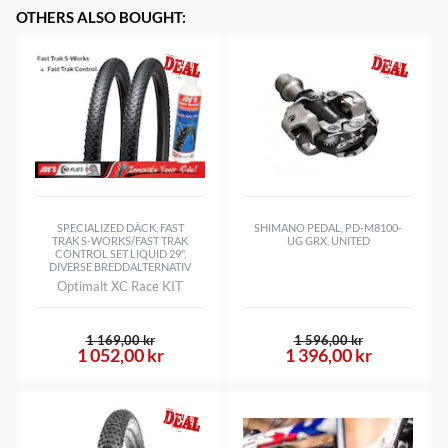
OTHERS ALSO BOUGHT
:
SPECIALIZED DÄCK, FAST
SHIMANO PEDAL, PD-M8100-
TRAK S-WORKS/FAST TRAK
UG GRX, UNITED
CONTROL SET LIQUID 29",
DIVERSE BREDDALTERNATIV
Optimalt XC Race KIT
1 169,00 kr
1 596,00 kr
1 052,00 kr
1 396,00 kr