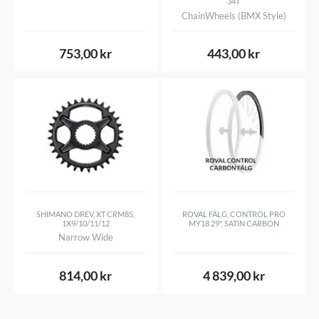
34T
ChainWheels (BMX Style)
753,00 kr
443,00 kr
SHIMANO DREV, XT CRM85,
ROVAL FÄLG, CONTROL PRO
1X9/10/11/12
MY18 29", SATIN CARBON
Narrow Wide
814,00 kr
4 839,00 kr