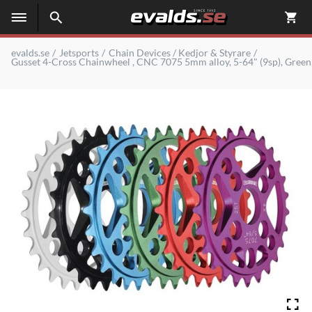
evalds.se
Jetsports
Chain Devices / Kedjor & Styrare
Gusset 4-Cross Chainwheel , CNC 7075 5mm alloy, 5-64" (9sp), Green