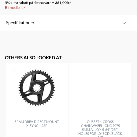
5% x-tra rabatt på denna vara =
361,00 kr
Bli medlem
>
Specifikationer
OTHERS ALSO LOOKED AT
:
SRAM DREV, DIRECT MOUNT
GUSSET 4-CROSS
X-SYNC, 12SP
CHAINWHEEL , CNC 7075
5MM ALLOY, 5-64" (9SP),
HOLES FOR 104BCD , BLACK,