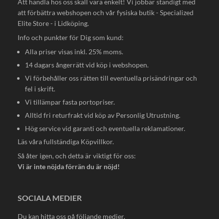
Att handla hos oss skall vara enkelt! Vi jobbar ständigt med
att förbättra webshopen och vår fysiska butik - Specialized
Elite Store - i Lidköping.
Info och punkter för Dig som kund:
Alla priser visas inkl. 25% moms.
14 dagars ångerrätt vid köp i webshopen.
Vi förbehåller oss rätten till eventuella prisändringar och
fel i skrift.
Vi tillämpar fasta portopriser.
Alltid fri returfrakt vid köp av Personlig Utrustning.
Hög service vid garanti och eventuella reklamationer.
Läs våra fullständiga
Köpvillkor
.
Så åter igen, och detta är viktigt för oss:
Vi är inte nöjda förrän du är nöjd!
SOCIALA MEDIER
Du kan hitta oss på följande medier.