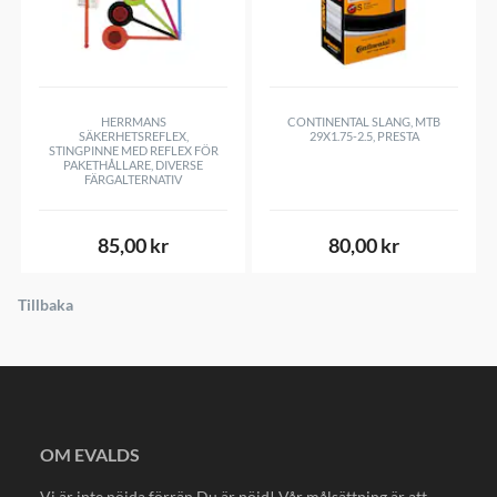
HERRMANS
CONTINENTAL SLANG, MTB
SÄKERHETSREFLEX,
29X1.75-2.5, PRESTA
STINGPINNE MED REFLEX FÖR
PAKETHÅLLARE, DIVERSE
FÄRGALTERNATIV
85,00 kr
80,00 kr
Tillbaka
OM EVALDS
Vi är inte nöjda förrän Du är nöjd! Vår målsättning är att