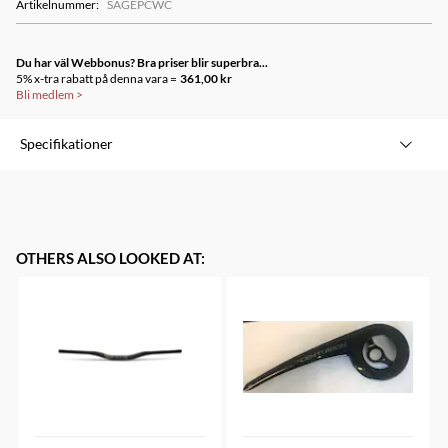
Artikelnummer
:
SAGEPCWC
Du har väl Webbonus? Bra priser blir superbra...
5% x-tra rabatt på denna vara =
361,00 kr
Bli medlem
>
Specifikationer
OTHERS ALSO LOOKED AT
: