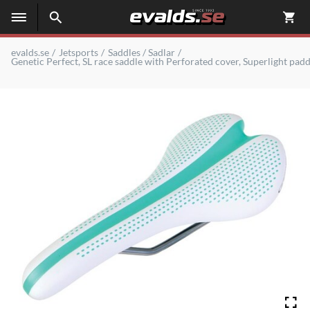
evalds.se
Jetsports
Saddles / Sadlar
Genetic Perfect, SL race saddle with Perforated cover, Superlight padd