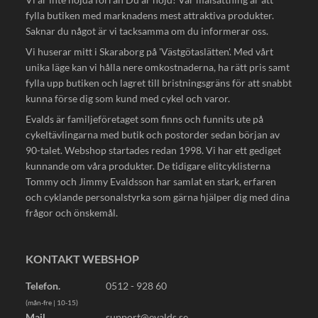
fylla butiken med marknadens mest attraktiva produkter.
Saknar du något är vi tacksamma om du informerar oss.
Vi huserar mitt i Skaraborg på 'Västgötaslätten'. Med vårt
unika läge kan vi hålla nere omkostnaderna, ha rätt pris samt
fylla upp butiken och lagret till bristningsgräns för att snabbt
kunna förse dig som kund med cykel och varor.
Evalds är familjeföretaget som finns och funnits ute på
cykeltävlingarna med butik och postorder sedan början av
90-talet. Webshop startades redan 1998. Vi har ett gediget
kunnande om våra produkter. De tidigare elitcyklisterna
Tommy och Jimmy Evaldsson har samlat en stark, erfaren
och cyklande personalstyrka som gärna hjälper dig med dina
frågor och önskemål.
KONTAKT WEBSHOP
Telefon.
0512 - 928 60
(mån-fre | 10-15)
Mail.
support@evalds.se