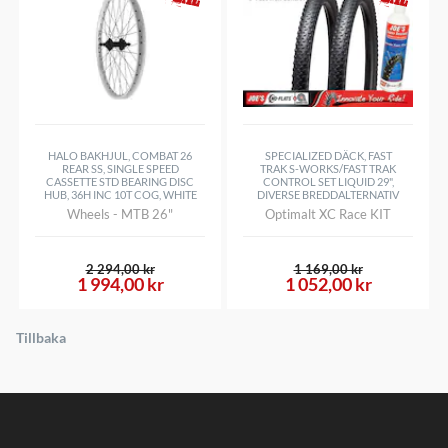
HALO BAKHJUL, COMBAT 26
SPECIALIZED DÄCK, FAST
REAR SS, SINGLE SPEED
TRAK S-WORKS/FAST TRAK
CASSETTE STD BEARING DISC
CONTROL SET LIQUID 29",
HUB, 36H INC 10T COG, WHITE
DIVERSE BREDDALTERNATIV
Wheels - MTB 26"
Optimalt XC Race KIT
2 294,00 kr
1 169,00 kr
1 994,00 kr
1 052,00 kr
Tillbaka