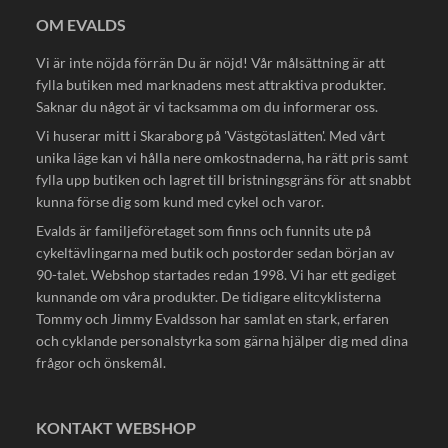
OM EVALDS
Vi är inte nöjda förrän Du är nöjd! Vår målsättning är att
fylla butiken med marknadens mest attraktiva produkter.
Saknar du något är vi tacksamma om du informerar oss.
Vi huserar mitt i Skaraborg på 'Västgötaslätten'. Med vårt
unika läge kan vi hålla nere omkostnaderna, ha rätt pris samt
fylla upp butiken och lagret till bristningsgräns för att snabbt
kunna förse dig som kund med cykel och varor.
Evalds är familjeföretaget som finns och funnits ute på
cykeltävlingarna med butik och postorder sedan början av
90-talet. Webshop startades redan 1998. Vi har ett gediget
kunnande om våra produkter. De tidigare elitcyklisterna
Tommy och Jimmy Evaldsson har samlat en stark, erfaren
och cyklande personalstyrka som gärna hjälper dig med dina
frågor och önskemål.
KONTAKT WEBSHOP