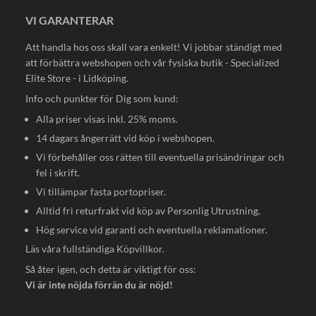
VI GARANTERAR
Att handla hos oss skall vara enkelt! Vi jobbar ständigt med
att förbättra webshopen och vår fysiska butik - Specialized
Elite Store - i Lidköping.
Info och punkter för Dig som kund:
Alla priser visas inkl. 25% moms.
14 dagars ångerrätt vid köp i webshopen.
Vi förbehåller oss rätten till eventuella prisändringar och
fel i skrift.
Vi tillämpar fasta portopriser.
Alltid fri returfrakt vid köp av Personlig Utrustning.
Hög service vid garanti och eventuella reklamationer.
Läs våra fullständiga
Köpvillkor
.
Så åter igen, och detta är viktigt för oss:
Vi är inte nöjda förrän du är nöjd!