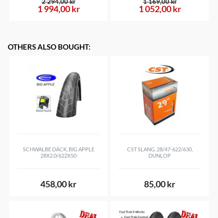
2 294,00 kr
1 169,00 kr
1 994,00 kr
1 052,00 kr
OTHERS ALSO BOUGHT
:
SCHWALBE DÄCK, BIG APPLE
CST SLANG, 28/47-622/630,
28X2.0/622X50
DUNLOP
458,00 kr
85,00 kr