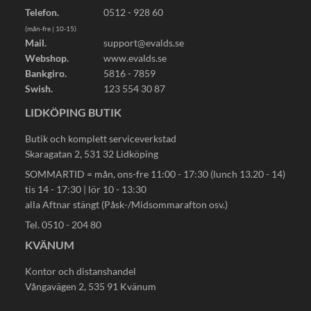
Telefon.
0512 - 928 60
(mån-fre | 10-15)
Mail.
support@evalds.se
Webshop.
www.evalds.se
Bankgiro.
5816 - 7859
Swish.
123 554 30 87
LIDKÖPING BUTIK
Butik och komplett serviceverkstad
Skaragatan 2, 531 32 Lidköping
SOMMARTID = mån, ons-fre 11:00 - 17:30 (lunch 13.20 - 14)
tis 14 - 17:30 | lör 10 - 13:30
alla Aftnar stängt (Påsk-/Midsommarafton osv.)
Tel. 0510 - 204 80
KVÄNUM
Kontor och distanshandel
Vångavägen 2, 535 91 Kvänum