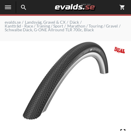
evalds.se
Landsväg, Gravel & CX
Däck
Kanttråd - Race / Träning / Sport
Marathon / Touring / Gravel
Schwalbe Däck, G-ONE Allround TLR 700c, Black