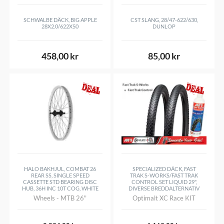
Addix Green
Vikbart
Yes
E-25
SCHWALBE DÄCK, BIG APPLE
CST SLANG, 28/47-622/630,
28X2.0/622X50
DUNLOP
Anpassad för Liquid/Vätska
Yes
HS473
Punkteringsförstärkt
Yes
458,00 kr
85,00 kr
Uppbyggnad sida (TPI/EPI)
RaceGuard
HALO BAKHJUL, COMBAT 26
SPECIALIZED DÄCK, FAST
REAR SS, SINGLE SPEED
TRAK S-WORKS/FAST TRAK
CASSETTE STD BEARING DISC
CONTROL SET LIQUID 29",
HUB, 36H INC 10T COG, WHITE
DIVERSE BREDDALTERNATIV
Wheels - MTB 26"
Optimalt XC Race KIT