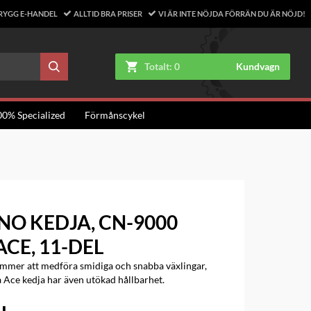
RYGG E-HANDEL
ALLTID BRA PRISER
VI ÄR INTE NÖJDA FÖRRÄN DU ÄR NÖJD!
Totalt:
0
Kundvagn
00% Specialized
Förmånscykel
O KEDJA, CN-9000
CE, 11-DEL
mmer att medföra smidiga och snabba växlingar,
 Ace kedja har även utökad hållbarhet.