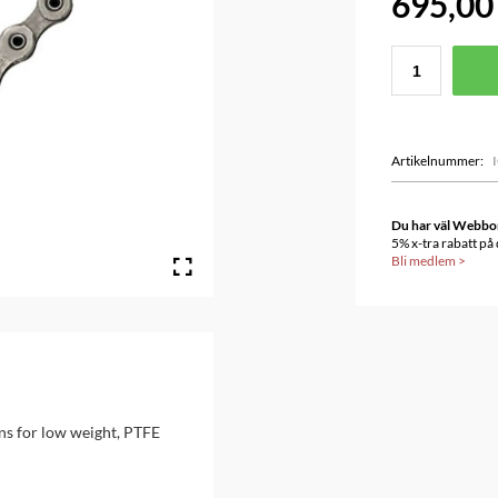
695,00
Artikelnummer
:
Du har väl Webbonu
5% x-tra rabatt på
Bli medlem
>
ns for low weight, PTFE