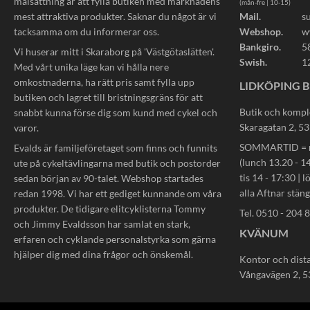
målsättning är att fylla butiken med marknadens
(mån-fre | 10-15)
mest attraktiva produkter. Saknar du något är vi
Mail.
s
tacksamma om du informerar oss.
Webshop.
w
Bankgiro.
5
Vi huserar mitt i Skaraborg på 'Västgötaslätten'.
Swish.
1
Med vårt unika läge kan vi hålla nere
omkostnaderna, ha rätt pris samt fylla upp
LIDKÖPING B
butiken och lagret till bristningsgräns för att
Butik och kompl
snabbt kunna förse dig som kund med cykel och
Skaragatan 2, 5
varor.
SOMMARTID = må
Evalds är familjeföretaget som finns och funnits
(lunch 13.20 - 14
ute på cykeltävlingarna med butik och postorder
tis 14 - 17:30 | l
sedan början av 90-talet. Webshop startades
alla Aftnar stän
redan 1998. Vi har ett gediget kunnande om våra
produkter. De tidigare elitcyklisterna Tommy
Tel. 0510 - 204 
och Jimmy Evaldsson har samlat en stark,
KVÄNUM
erfaren och cyklande personalstyrka som gärna
hjälper dig med dina frågor och önskemål.
Kontor och dist
Vångavägen 2, 