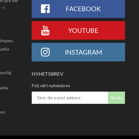
en och vår
- i
FACEBOOK
YOUTUBE
shopen.
uella
INSTAGRAM
rsonlig
NYHETSBREV
Följ vårt nyhetsbrev
uella
Skicka
oss: