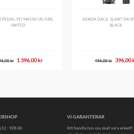
 PEDAL, PD-M8100-UG GRX,
KENDA DÄCK, SLANT SIX SP
UNITED
BLACK
1 396,00 kr
396,00 
96,00 kr
496,00 kr
EBSHOP
VI GARANTERAR
512 - 928 60
Att handla hos oss skall vara enkelt!