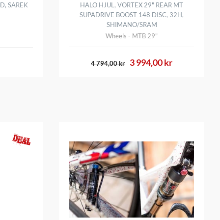
D, SAREK
HALO HJUL, VORTEX 29" REAR MT
SUPADRIVE BOOST 148 DISC, 32H,
SHIMANO/SRAM
Wheels - MTB 29"
3 994,00 kr
4 794,00 kr