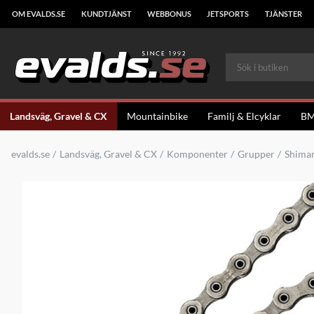
OM EVALDS.SE
KUNDTJÄNST
WEBBONUS
JETSPORTS
TJÄNSTER
Landsväg, Gravel & CX
Mountainbike
Familj & Elcyklar
B
evalds.se
Landsväg, Gravel & CX
Komponenter
Grupper
Shima