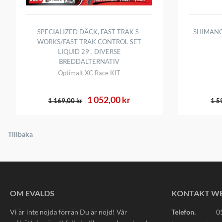
SPECIALIZED DÄCK, FAST TRAK S-
SHIMANO
WORKS/FAST TRAK CONTROL SET
LIQUID 29", DIVERSE
BREDDALTERNATIV
Optimalt XC Race KIT
1 052,00 kr
1 169,00 kr
1 5
Tillbaka
OM EVALDS
KONTAKT W
Vi är inte nöjda förrän Du är nöjd! Vår
Telefon.
0