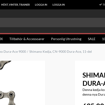
T
HÖST, VINTER, TRAINER
LOGGA IN
LOGGA IN
MX
Tillbehör & Accessoarer
Personlig Utrustning
SALE
1
no Dura-Ace 9000
Shimano Kedja, CN-9000 Dura-Ace, 11-del
SHIMAN
DURA-A
Denna kedja ko
denna nya Dura