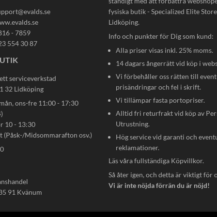
ständigt med att förbättra webshop
upport@evalds.se
fysiska butik - Specialized Elite Store 
ww.evalds.se
Lidköping.
816 - 7859
Info och punkter för Dig som kund:
23 554 30 87
Alla priser visas inkl. 25% moms.
UTIK
14 dagars ångerrätt vid köp i web
Vi förbehåller oss rätten till event
ett serviceverkstad
prisändringar och fel i skrift.
31 32 Lidköping
Vi tillämpar fasta portopriser.
n, ons-fre 11:00 - 17:30
Alltid fri returfrakt vid köp av Pe
)
Utrustning.
ör 10 - 13:30
gt (Påsk-/Midsommarafton osv.)
Hög service vid garanti och event
reklamationer.
80
Läs våra fullständiga
Köpvillkor
.
Så åter igen, och detta är viktigt för 
anshandel
Vi är inte nöjda förrän du är nöjd!
535 91 Kvänum