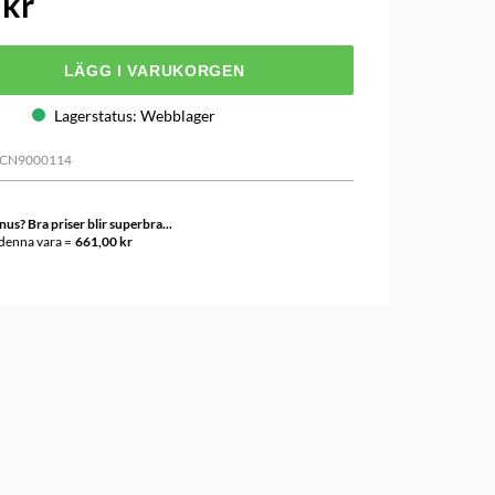
 kr
LÄGG I VARUKORGEN
Lagerstatus
:
Webblager
ICN9000114
s? Bra priser blir superbra...
 denna vara =
661,00 kr