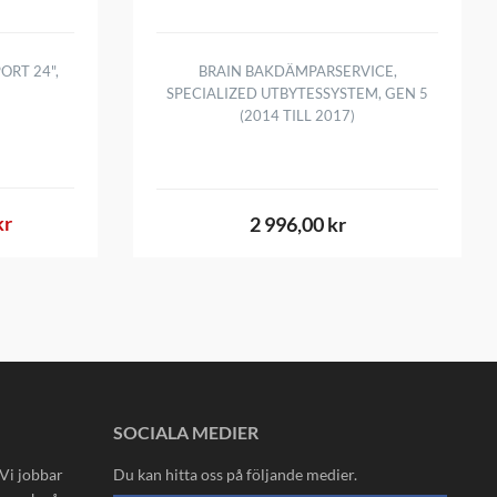
ORT 24",
BRAIN BAKDÄMPARSERVICE,
SPECIALIZED UTBYTESSYSTEM, GEN 5
(2014 TILL 2017)
kr
2 996,00 kr
SOCIALA MEDIER
 Vi jobbar
Du kan hitta oss på följande medier.