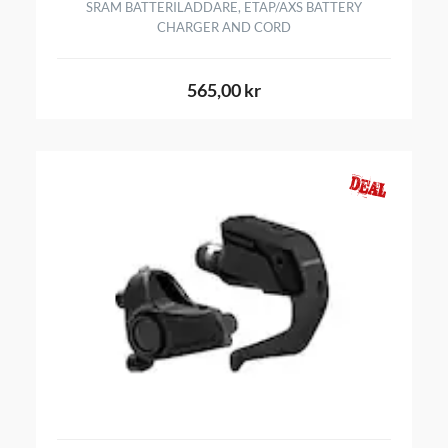
SRAM BATTERILADDARE, ETAP/AXS BATTERY
CHARGER AND CORD
565,00 kr