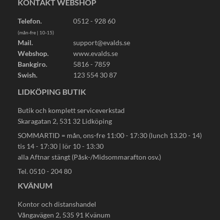
KONTAKT WEBSHOP
Telefon.
0512 - 928 60
(mån-fre | 10-15)
Mail.
support@evalds.se
Webshop.
www.evalds.se
Bankgiro.
5816 - 7859
Swish.
123 554 30 87
LIDKÖPING BUTIK
Butik och komplett serviceverkstad
Skaragatan 2, 531 32 Lidköping
SOMMARTID = mån, ons-fre 11:00 - 17:30 (lunch 13.20 - 14)
tis 14 - 17:30 | lör 10 - 13:30
alla Aftnar stängt (Påsk-/Midsommarafton osv.)
Tel. 0510 - 204 80
KVÄNUM
Kontor och distanshandel
Vångavägen 2, 535 91 Kvänum