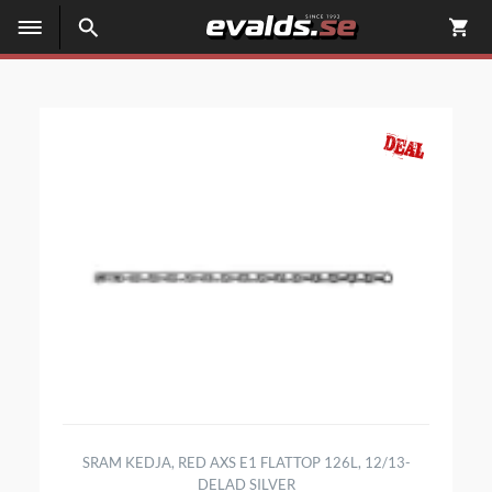
SRAM KEDJA, RED AXS E1 FLATTOP 126L, 12/13-
DELAD SILVER