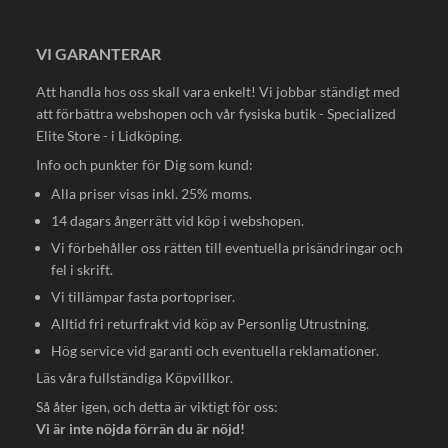
VI GARANTERAR
Att handla hos oss skall vara enkelt! Vi jobbar ständigt med
att förbättra webshopen och vår fysiska butik - Specialized
Elite Store - i Lidköping.
Info och punkter för Dig som kund:
Alla priser visas inkl. 25% moms.
14 dagars ångerrätt vid köp i webshopen.
Vi förbehåller oss rätten till eventuella prisändringar och
fel i skrift.
Vi tillämpar fasta portopriser.
Alltid fri returfrakt vid köp av Personlig Utrustning.
Hög service vid garanti och eventuella reklamationer.
Läs våra fullständiga
Köpvillkor
.
Så åter igen, och detta är viktigt för oss:
Vi är inte nöjda förrän du är nöjd!