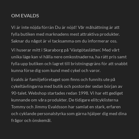
OM EVALDS
Vi är inte nöjda förrän Du är nöjd! Vår målsättning är att
fylla butiken med marknadens mest attraktiva produkter.
Saknar du något är vi tacksamma om du informerar oss.
Vi huserar mitt i Skaraborg på 'Västgötaslätten'. Med vårt
unika läge kan vi hålla nere omkostnaderna, ha rätt pris samt
fylla upp butiken och lagret till bristningsgräns för att snabbt
kunna förse dig som kund med cykel och varor.
Evalds är familjeföretaget som finns och funnits ute på
cykeltävlingarna med butik och postorder sedan början av
90-talet. Webshop startades redan 1998. Vi har ett gediget
kunnande om våra produkter. De tidigare elitcyklisterna
Tommy och Jimmy Evaldsson har samlat en stark, erfaren
och cyklande personalstyrka som gärna hjälper dig med dina
frågor och önskemål.