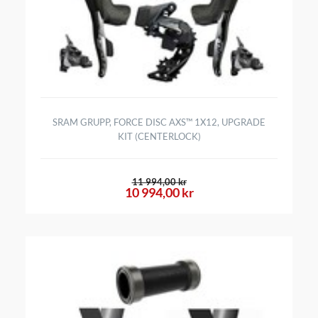
SRAM GRUPP, FORCE DISC AXS™ 1X12, UPGRADE
KIT (CENTERLOCK)
11 994,00 kr
10 994,00 kr