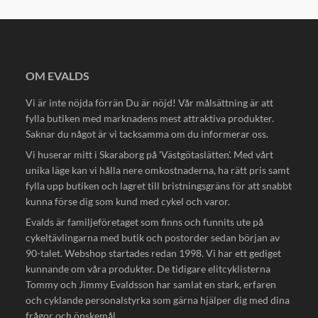
OM EVALDS
Vi är inte nöjda förrän Du är nöjd! Vår målsättning är att
fylla butiken med marknadens mest attraktiva produkter.
Saknar du något är vi tacksamma om du informerar oss.
Vi huserar mitt i Skaraborg på 'Västgötaslätten'. Med vårt
unika läge kan vi hålla nere omkostnaderna, ha rätt pris samt
fylla upp butiken och lagret till bristningsgräns för att snabbt
kunna förse dig som kund med cykel och varor.
Evalds är familjeföretaget som finns och funnits ute på
cykeltävlingarna med butik och postorder sedan början av
90-talet. Webshop startades redan 1998. Vi har ett gediget
kunnande om våra produkter. De tidigare elitcyklisterna
Tommy och Jimmy Evaldsson har samlat en stark, erfaren
och cyklande personalstyrka som gärna hjälper dig med dina
frågor och önskemål.