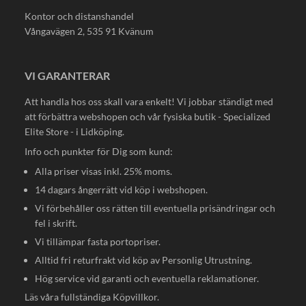
Kontor och distanshandel
Vångavägen 2, 535 91 Kvänum
VI GARANTERAR
Att handla hos oss skall vara enkelt! Vi jobbar ständigt med
att förbättra webshopen och vår fysiska butik - Specialized
Elite Store - i Lidköping.
Info och punkter för Dig som kund:
Alla priser visas inkl. 25% moms.
14 dagars ångerrätt vid köp i webshopen.
Vi förbehåller oss rätten till eventuella prisändringar och
fel i skrift.
Vi tillämpar fasta portopriser.
Alltid fri returfrakt vid köp av Personlig Utrustning.
Hög service vid garanti och eventuella reklamationer.
Läs våra fullständiga
Köpvillkor
.