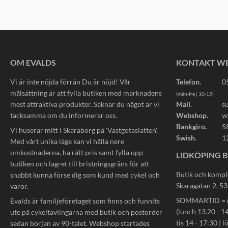
OM EVALDS
KONTAKT W
Vi är inte nöjda förrän Du är nöjd! Vår
Telefon.
0
målsättning är att fylla butiken med marknadens
(mån-fre | 10-15)
mest attraktiva produkter. Saknar du något är vi
Mail.
s
tacksamma om du informerar oss.
Webshop.
w
Bankgiro.
5
Vi huserar mitt i Skaraborg på 'Västgötaslätten'.
Swish.
1
Med vårt unika läge kan vi hålla nere
omkostnaderna, ha rätt pris samt fylla upp
LIDKÖPING B
butiken och lagret till bristningsgräns för att
Butik och kompl
snabbt kunna förse dig som kund med cykel och
Skaragatan 2, 5
varor.
SOMMARTID = må
Evalds är familjeföretaget som finns och funnits
(lunch 13.20 - 14
ute på cykeltävlingarna med butik och postorder
tis 14 - 17:30 | l
sedan början av 90-talet. Webshop startades