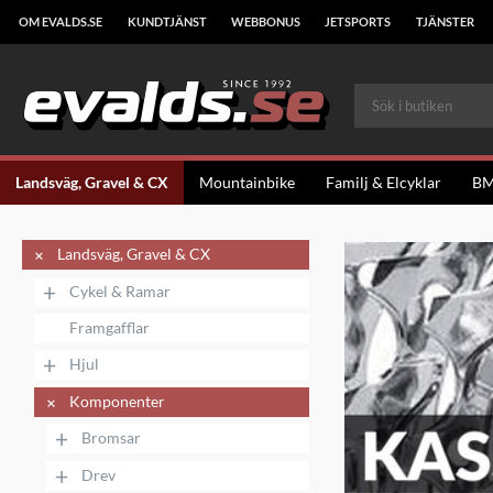
OM EVALDS.SE
KUNDTJÄNST
WEBBONUS
JETSPORTS
TJÄNSTER
Landsväg, Gravel & CX
Mountainbike
Familj & Elcyklar
B
+
Landsväg, Gravel & CX
+
Cykel & Ramar
Framgafflar
+
Hjul
+
Komponenter
+
Bromsar
+
Drev