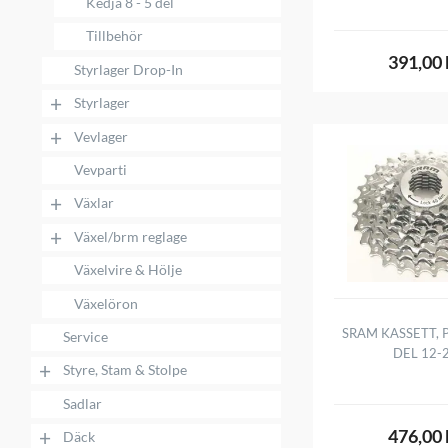
Kedja 8 - 5 del
Tillbehör
391,00 
Styrlager Drop-In
+
Styrlager
+
Vevlager
Vevparti
+
Växlar
+
Växel/brm reglage
Växelvire & Hölje
Växelöron
SRAM KASSETT, P
Service
DEL 12-
+
Styre, Stam & Stolpe
Sadlar
+
476,00 
Däck