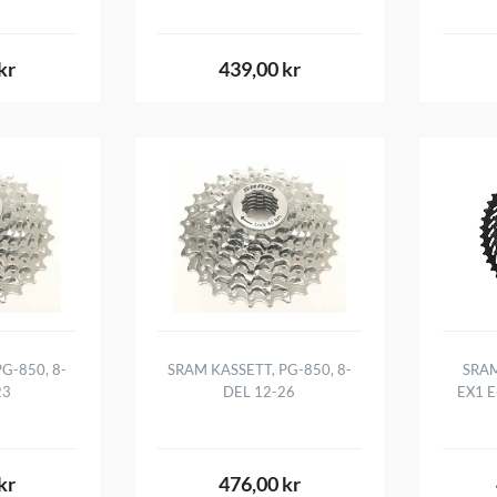
kr
439,00 kr
G-850, 8-
SRAM KASSETT, PG-850, 8-
SRAM
23
DEL 12-26
EX1 E
kr
476,00 kr