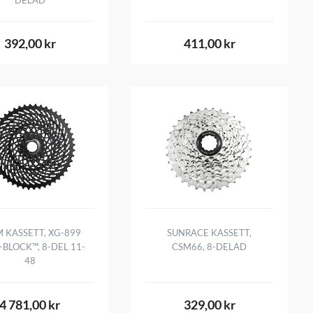
392,00 kr
411,00 kr
 KASSETT, XG-899
SUNRACE KASSETT,
-BLOCK™, 8-DEL 11-
CSM66, 8-DELAD
48
4 781,00 kr
329,00 kr