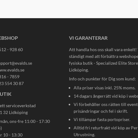
EBSHOP
VI GARANTERAR
512 - 928 60
Att handla hos oss skall vara enkelt!
ständigt med att förbättra webshop
upport@evalds.se
fysiska butik - Specialized Elite Store 
ww.evalds.se
Lidköping.
816 - 7859
Info och punkter för Dig som kund:
23 554 30 87
Alla priser visas inkl. 25% moms.
UTIK
14 dagars ångerrätt vid köp i web
Vi förbehåller oss rätten till event
ett serviceverkstad
prisändringar och fel i skrift.
31 32 Lidköping
Vi tillämpar fasta portopriser.
n, ons-fre 11:00 - 17:30
Alltid fri returfrakt vid köp av Pe
)
Utrustning.
ör 10 - 13:30