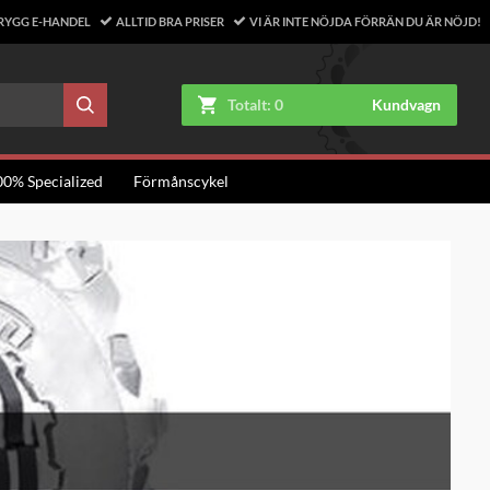
RYGG E-HANDEL
ALLTID BRA PRISER
VI ÄR INTE NÖJDA FÖRRÄN DU ÄR NÖJD!
Totalt:
0
Kundvagn
00% Specialized
Förmånscykel