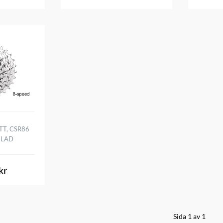
T, CSR86
ELAD
kr
Sida 1 av 1