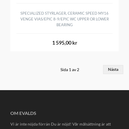
SPECIALIZED STYRLAGER, CERAMIC SPEED MY16
VENGE VIAS/EPIC 8-9/EPIC WC UPPER OR LOWER
BEARING
1 595,00 kr
Sida 1 av 2
Nästa
OM EVALDS
Vi är inte nöjda förrän Du är nöjd! Vår målsättning är att