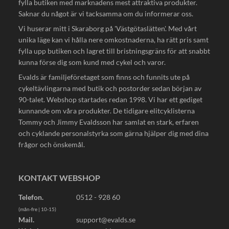
fylla butiken med marknadens mest attraktiva produkter.
Saknar du något är vi tacksamma om du informerar oss.
Vi huserar mitt i Skaraborg på 'Västgötaslätten'. Med vårt
unika läge kan vi hålla nere omkostnaderna, ha rätt pris samt
fylla upp butiken och lagret till bristningsgräns för att snabbt
kunna förse dig som kund med cykel och varor.
Evalds är familjeföretaget som finns och funnits ute på
cykeltävlingarna med butik och postorder sedan början av
90-talet. Webshop startades redan 1998. Vi har ett gediget
kunnande om våra produkter. De tidigare elitcyklisterna
Tommy och Jimmy Evaldsson har samlat en stark, erfaren
och cyklande personalstyrka som gärna hjälper dig med dina
frågor och önskemål.
KONTAKT WEBSHOP
Telefon.
0512 - 928 60
(mån-fre | 10-15)
Mail.
support@evalds.se