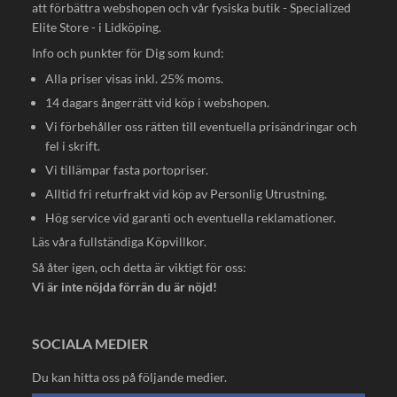
att förbättra webshopen och vår fysiska butik - Specialized
Elite Store - i Lidköping.
Info och punkter för Dig som kund:
Alla priser visas inkl. 25% moms.
14 dagars ångerrätt vid köp i webshopen.
Vi förbehåller oss rätten till eventuella prisändringar och
fel i skrift.
Vi tillämpar fasta portopriser.
Alltid fri returfrakt vid köp av Personlig Utrustning.
Hög service vid garanti och eventuella reklamationer.
Läs våra fullständiga
Köpvillkor
.
Så åter igen, och detta är viktigt för oss:
Vi är inte nöjda förrän du är nöjd!
SOCIALA MEDIER
Du kan hitta oss på följande medier.